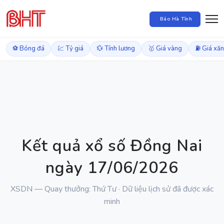
Báo Hà Tĩnh
⚽ Bóng đá
💹 Tỷ giá
💱 Tính lương
🥇 Giá vàng
⛽ Giá xă
Kết quả xổ số Đồng Nai
ngày 17/06/2026
XSDN — Quay thưởng: Thứ Tư · Dữ liệu lịch sử đã được xác
minh