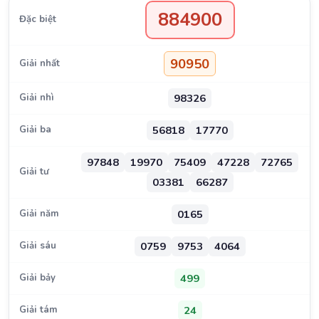
884900
Đặc biệt
90950
Giải nhất
Giải nhì
98326
Giải ba
56818
17770
97848
19970
75409
47228
72765
Giải tư
03381
66287
Giải năm
0165
Giải sáu
0759
9753
4064
Giải bảy
499
Giải tám
24