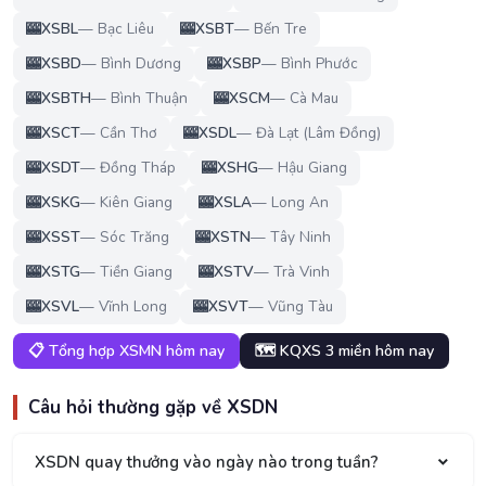
🎰
XSBL
— Bạc Liêu
🎰
XSBT
— Bến Tre
🎰
XSBD
— Bình Dương
🎰
XSBP
— Bình Phước
🎰
XSBTH
— Bình Thuận
🎰
XSCM
— Cà Mau
🎰
XSCT
— Cần Thơ
🎰
XSDL
— Đà Lạt (Lâm Đồng)
🎰
XSDT
— Đồng Tháp
🎰
XSHG
— Hậu Giang
🎰
XSKG
— Kiên Giang
🎰
XSLA
— Long An
🎰
XSST
— Sóc Trăng
🎰
XSTN
— Tây Ninh
🎰
XSTG
— Tiền Giang
🎰
XSTV
— Trà Vinh
🎰
XSVL
— Vĩnh Long
🎰
XSVT
— Vũng Tàu
📋 Tổng hợp XSMN hôm nay
🗺️ KQXS 3 miền hôm nay
Câu hỏi thường gặp về XSDN
XSDN quay thưởng vào ngày nào trong tuần?