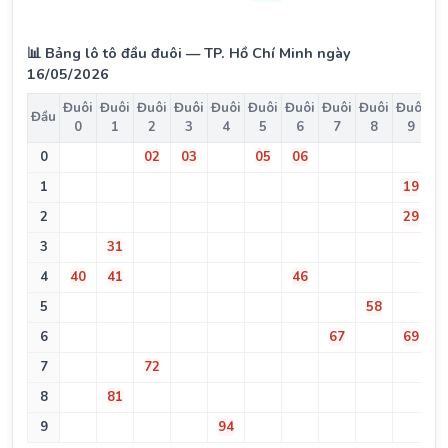
📊 Bảng lô tô đầu đuôi — TP. Hồ Chí Minh ngày
16/05/2026
Đuôi
Đuôi
Đuôi
Đuôi
Đuôi
Đuôi
Đuôi
Đuôi
Đuôi
Đuôi
Đầu
0
1
2
3
4
5
6
7
8
9
0
02
03
05
06
1
19
2
29
3
31
4
40
41
46
5
58
6
67
69
7
72
8
81
9
94