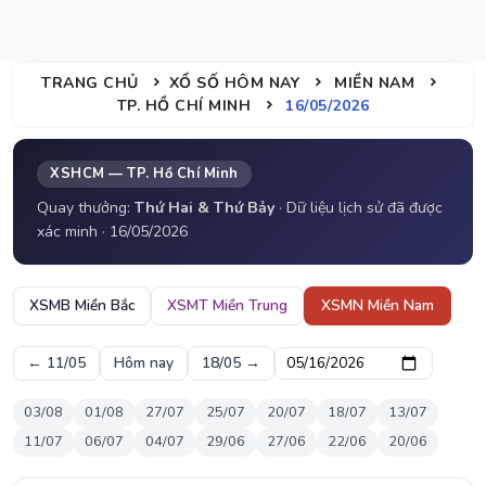
TRANG CHỦ
XỔ SỐ HÔM NAY
MIỀN NAM
TP. HỒ CHÍ MINH
16/05/2026
XSHCM — TP. Hồ Chí Minh
Quay thưởng:
Thứ Hai & Thứ Bảy
· Dữ liệu lịch sử đã được
xác minh · 16/05/2026
XSMB Miền Bắc
XSMT Miền Trung
XSMN Miền Nam
← 11/05
Hôm nay
18/05 →
03/08
01/08
27/07
25/07
20/07
18/07
13/07
11/07
06/07
04/07
29/06
27/06
22/06
20/06