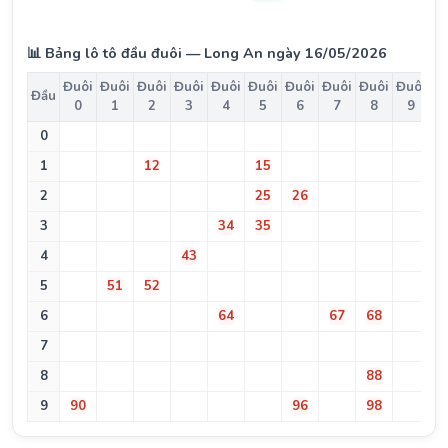
📊 Bảng lô tô đầu đuôi — Long An ngày 16/05/2026
Đuôi
Đuôi
Đuôi
Đuôi
Đuôi
Đuôi
Đuôi
Đuôi
Đuôi
Đuôi
Đầu
0
1
2
3
4
5
6
7
8
9
0
1
12
15
2
25
26
3
34
35
4
43
5
51
52
6
64
67
68
7
8
88
9
90
96
98