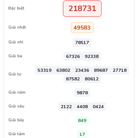
218731
Đặc biệt
49583
Giải nhất
Giải nhì
78517
Giải ba
67326
92338
53319
63802
23436
89687
27718
Giải tư
87582
80612
Giải năm
9878
Giải sáu
2122
4408
0424
Giải bảy
849
Giải tám
17