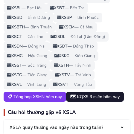
🎰
XSBL
— Bạc Liêu
🎰
XSBT
— Bến Tre
🎰
XSBD
— Bình Dương
🎰
XSBP
— Bình Phước
🎰
XSBTH
— Bình Thuận
🎰
XSCM
— Cà Mau
🎰
XSCT
— Cần Thơ
🎰
XSDL
— Đà Lạt (Lâm Đồng)
🎰
XSDN
— Đồng Nai
🎰
XSDT
— Đồng Tháp
🎰
XSHG
— Hậu Giang
🎰
XSKG
— Kiên Giang
🎰
XSST
— Sóc Trăng
🎰
XSTN
— Tây Ninh
🎰
XSTG
— Tiền Giang
🎰
XSTV
— Trà Vinh
🎰
XSVL
— Vĩnh Long
🎰
XSVT
— Vũng Tàu
📋 Tổng hợp XSMN hôm nay
🗺️ KQXS 3 miền hôm nay
Câu hỏi thường gặp về XSLA
XSLA quay thưởng vào ngày nào trong tuần?