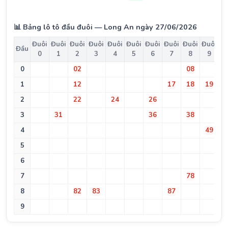
📊 Bảng lô tô đầu đuôi — Long An ngày 27/06/2026
Đuôi
Đuôi
Đuôi
Đuôi
Đuôi
Đuôi
Đuôi
Đuôi
Đuôi
Đuôi
Đầu
0
1
2
3
4
5
6
7
8
9
0
02
08
1
12
17
18
19
2
22
24
26
3
31
36
38
4
49
5
6
7
78
8
82
83
87
9