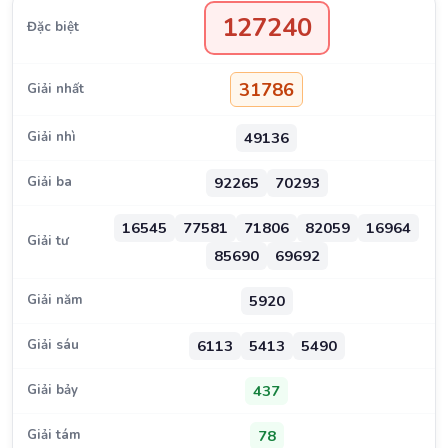
127240
Đặc biệt
31786
Giải nhất
Giải nhì
49136
Giải ba
92265
70293
16545
77581
71806
82059
16964
Giải tư
85690
69692
Giải năm
5920
Giải sáu
6113
5413
5490
Giải bảy
437
Giải tám
78