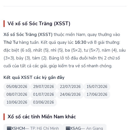
Về xổ số Sóc Trăng (XSST)
Xổ số Sóc Trăng (XSST)
thuộc miền Nam, quay thưởng vào
Thứ Tư
hàng tuần. Kết quả quay lúc
16:30
với 8 giải thưởng:
đặc biệt (6 số), nhất (5), nhì (5), ba (5×2), tư (5×7), năm (4), sáu
(3×3), bảy (3), tám (2). Bảng lô tô đầu đuôi hiển thị 2 chữ số
cuối của tất cả các giải, giúp kiểm tra vé số nhanh chóng.
Kết quả XSST các kỳ gần đây
05/08/2026
29/07/2026
22/07/2026
15/07/2026
08/07/2026
01/07/2026
24/06/2026
17/06/2026
10/06/2026
03/06/2026
Xổ số các tỉnh Miền Nam khác
🎰
XSHCM
— TP. Hồ Chí Minh
🎰
XSAG
— An Giang