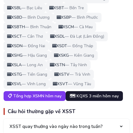
🎰
XSBL
— Bạc Liêu
🎰
XSBT
— Bến Tre
🎰
XSBD
— Bình Dương
🎰
XSBP
— Bình Phước
🎰
XSBTH
— Bình Thuận
🎰
XSCM
— Cà Mau
🎰
XSCT
— Cần Thơ
🎰
XSDL
— Đà Lạt (Lâm Đồng)
🎰
XSDN
— Đồng Nai
🎰
XSDT
— Đồng Tháp
🎰
XSHG
— Hậu Giang
🎰
XSKG
— Kiên Giang
🎰
XSLA
— Long An
🎰
XSTN
— Tây Ninh
🎰
XSTG
— Tiền Giang
🎰
XSTV
— Trà Vinh
🎰
XSVL
— Vĩnh Long
🎰
XSVT
— Vũng Tàu
📋 Tổng hợp XSMN hôm nay
🗺️ KQXS 3 miền hôm nay
Câu hỏi thường gặp về XSST
XSST quay thưởng vào ngày nào trong tuần?