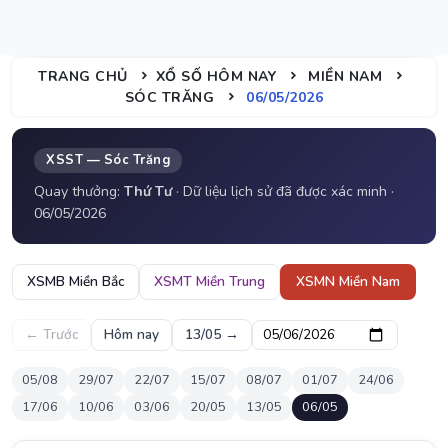
TRANG CHỦ
XỔ SỐ HÔM NAY
MIỀN NAM
SÓC TRĂNG
06/05/2026
XSST — Sóc Trăng
Quay thưởng:
Thứ Tư
· Dữ liệu lịch sử đã được xác minh ·
06/05/2026
XSMB Miền Bắc
XSMT Miền Trung
XSMN Miền Nam
← Trước
Hôm nay
13/05 →
05/08
29/07
22/07
15/07
08/07
01/07
24/06
17/06
10/06
03/06
20/05
13/05
06/05