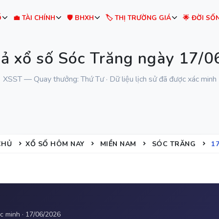
Ố
💼 TÀI CHÍNH
🛡️ BHXH
🏷️ THỊ TRƯỜNG GIÁ
🌟 ĐỜI SỐ
uả xổ số Sóc Trăng ngày 17/0
XSST — Quay thưởng: Thứ Tư · Dữ liệu lịch sử đã được xác minh
CHỦ
XỔ SỐ HÔM NAY
MIỀN NAM
SÓC TRĂNG
17
ác minh · 17/06/2026