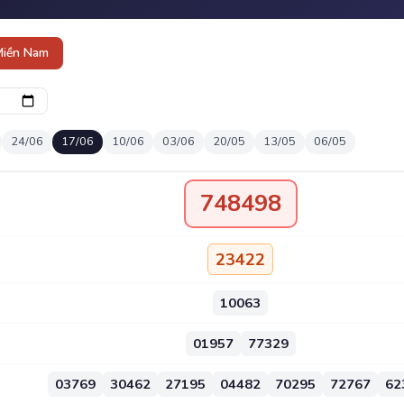
iền Nam
24/06
17/06
10/06
03/06
20/05
13/05
06/05
748498
23422
10063
01957
77329
03769
30462
27195
04482
70295
72767
62