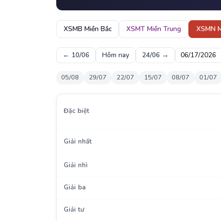
XSMB Miền Bắc
XSMT Miền Trung
XSMN M
← 10/06
Hôm nay
24/06 →
05/08
29/07
22/07
15/07
08/07
01/07
Đặc biệt
Giải nhất
Giải nhì
Giải ba
Giải tư