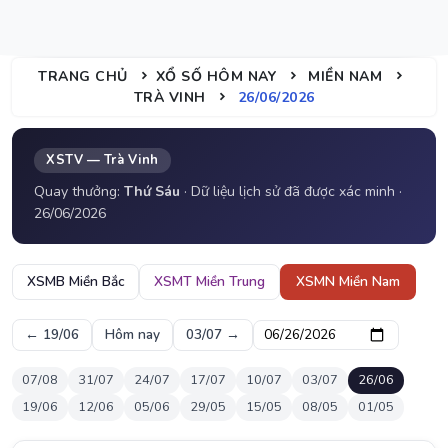
TRANG CHỦ
XỔ SỐ HÔM NAY
MIỀN NAM
TRÀ VINH
26/06/2026
XSTV — Trà Vinh
Quay thưởng:
Thứ Sáu
· Dữ liệu lịch sử đã được xác minh ·
26/06/2026
XSMB Miền Bắc
XSMT Miền Trung
XSMN Miền Nam
← 19/06
Hôm nay
03/07 →
07/08
31/07
24/07
17/07
10/07
03/07
26/06
19/06
12/06
05/06
29/05
15/05
08/05
01/05