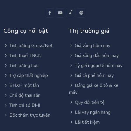
Công cụ nổi bật
Thị trường giá
Tính lương Gross/Net
Giá vàng hôm nay
Tính thuế TNCN
Giá xăng dầu hôm nay
Tính lương hưu
Tỷ giá ngoại tệ hôm nay
Trợ cấp thất nghiệp
Giá cà phê hôm nay
BHXH một lần
Bảng giá xe ô tô & xe
máy
Chế độ thai sản
Quy đổi tiền tệ
Tính chỉ số BMI
Lãi vay ngân hàng
Bốc thăm trực tuyến
Lãi tiết kiệm