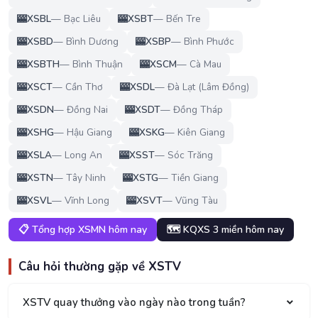
🎰
XSBL
— Bạc Liêu
🎰
XSBT
— Bến Tre
🎰
XSBD
— Bình Dương
🎰
XSBP
— Bình Phước
🎰
XSBTH
— Bình Thuận
🎰
XSCM
— Cà Mau
🎰
XSCT
— Cần Thơ
🎰
XSDL
— Đà Lạt (Lâm Đồng)
🎰
XSDN
— Đồng Nai
🎰
XSDT
— Đồng Tháp
🎰
XSHG
— Hậu Giang
🎰
XSKG
— Kiên Giang
🎰
XSLA
— Long An
🎰
XSST
— Sóc Trăng
🎰
XSTN
— Tây Ninh
🎰
XSTG
— Tiền Giang
🎰
XSVL
— Vĩnh Long
🎰
XSVT
— Vũng Tàu
📋 Tổng hợp XSMN hôm nay
🗺️ KQXS 3 miền hôm nay
Câu hỏi thường gặp về XSTV
XSTV quay thưởng vào ngày nào trong tuần?