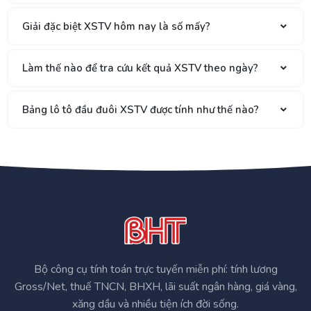
Giải đặc biệt XSTV hôm nay là số mấy?
Làm thế nào để tra cứu kết quả XSTV theo ngày?
Bảng lô tô đầu đuôi XSTV được tính như thế nào?
Bộ công cụ tính toán trực tuyến miễn phí: tính lương
Gross/Net, thuế TNCN, BHXH, lãi suất ngân hàng, giá vàng,
xăng dầu và nhiều tiện ích đời sống.