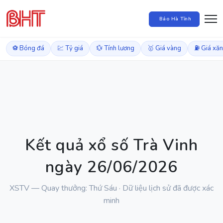
Báo Hà Tĩnh
⚽ Bóng đá
💹 Tỷ giá
💱 Tính lương
🥇 Giá vàng
⛽ Giá xă
Kết quả xổ số Trà Vinh
ngày 26/06/2026
XSTV — Quay thưởng: Thứ Sáu · Dữ liệu lịch sử đã được xác
minh