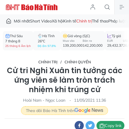
Mới nhất
Short Video
Xã hội
Kinh tế
Chính trị
Thể thao
Pháp luật
V
Thứ Sáu
Hà Tĩnh
Giá vàng (SJC)
Tỷ giá
7 tháng 8
26°C
Mua vào
Bán ra
EUR
USD
139,200,000
142,200,000
29,432.37
26,
25 tháng 6 Âm lịch
Độ ẩm 97.8%
CHÍNH TRỊ
CHÍNH QUYỀN
Cử tri Nghi Xuân tin tưởng các
ứng viên sẽ làm tròn trách
nhiệm khi trúng cử
Hoài Nam - Ngọc Loan
11/05/2021 11:36
Theo dõi Báo Hà Tĩnh trên
Copy link