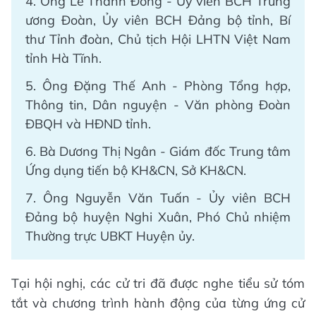
4. Ông Lê Thành Đông - Ủy viên BCH Trung
ương Đoàn, Ủy viên BCH Đảng bộ tỉnh, Bí
thư Tỉnh đoàn, Chủ tịch Hội LHTN Việt Nam
tỉnh Hà Tĩnh.
5. Ông Đặng Thế Anh - Phòng Tổng hợp,
Thông tin, Dân nguyện - Văn phòng Đoàn
ĐBQH và HĐND tỉnh.
6. Bà Dương Thị Ngân - Giám đốc Trung tâm
Ứng dụng tiến bộ KH&CN, Sở KH&CN.
7. Ông Nguyễn Văn Tuấn - Ủy viên BCH
Đảng bộ huyện Nghi Xuân, Phó Chủ nhiệm
Thường trực UBKT Huyện ủy.
Tại hội nghị, các cử tri đã được nghe tiểu sử tóm
tắt và chương trình hành động của từng ứng cử