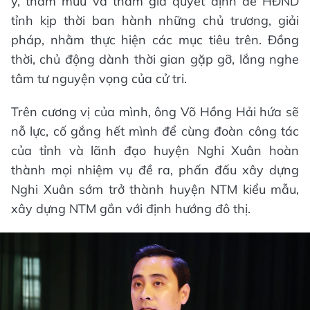
ý, tham mưu và tham gia quyết định để HĐND
tỉnh kịp thời ban hành những chủ trương, giải
pháp, nhằm thực hiện các mục tiêu trên. Đồng
thời, chủ động dành thời gian gặp gỡ, lắng nghe
tâm tư nguyện vọng của cử tri.
Trên cương vị của mình, ông Võ Hồng Hải hứa sẽ
nỗ lực, cố gắng hết mình để cùng đoàn công tác
của tỉnh và lãnh đạo huyện Nghi Xuân hoàn
thành mọi nhiệm vụ đề ra, phấn đấu xây dựng
Nghi Xuân sớm trở thành huyện NTM kiểu mẫu,
xây dựng NTM gắn với định hướng đô thị.