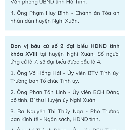
Văn phòng UBND tỉnh Hà Tĩnh.
4. Ông Phạm Huy Bình - Chánh án Tòa án
nhân dân huyện Nghi Xuân.
Đơn vị bầu cử số 9 đại biểu HĐND tỉnh
khóa XVIII
tại huyện Nghi Xuân. Số người
ứng cử là 7, số đại biểu được bầu là 4.
1. Ông Võ Hồng Hải - Ủy viên BTV Tỉnh ủy,
Trưởng ban Tổ chức Tỉnh ủy.
2. Ông Phan Tấn Linh - Ủy viên BCH Đảng
bộ tỉnh, Bí thư Huyện ủy Nghi Xuân.
3. Bà Nguyễn Thị Thúy Nga - Phó Trưởng
ban Kinh tế - Ngân sách, HĐND tỉnh.