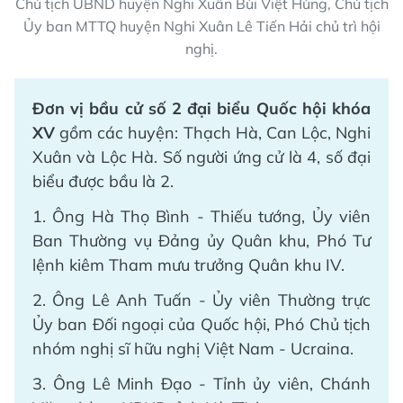
Chủ tịch UBND huyện Nghi Xuân Bùi Việt Hùng, Chủ tịch
Ủy ban MTTQ huyện Nghi Xuân Lê Tiến Hải chủ trì hội
nghị.
Đơn vị bầu cử số 2 đại biểu Quốc hội khóa
XV
gồm các huyện: Thạch Hà, Can Lộc, Nghi
Xuân và Lộc Hà. Số người ứng cử là 4, số đại
biểu được bầu là 2.
1. Ông Hà Thọ Bình - Thiếu tướng, Ủy viên
Ban Thường vụ Đảng ủy Quân khu, Phó Tư
lệnh kiêm Tham mưu trưởng Quân khu IV.
2. Ông Lê Anh Tuấn - Ủy viên Thường trực
Ủy ban Đối ngoại của Quốc hội, Phó Chủ tịch
nhóm nghị sĩ hữu nghị Việt Nam - Ucraina.
3. Ông Lê Minh Đạo - Tỉnh ủy viên, Chánh