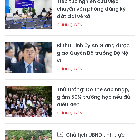
Tiếp tục nghiên cứu việc
chuyển văn phòng đăng ký
đất đai về xã
CHÍNH QUYỀN
Bí thư Tỉnh ủy An Giang được
giao Quyền Bộ trưởng Bộ Nội
vụ
CHÍNH QUYỀN
Thủ tướng: Có thể sáp nhập,
giảm 50% trường học nếu đủ
điều kiện
CHÍNH QUYỀN
Chủ tịch UBND tỉnh trực