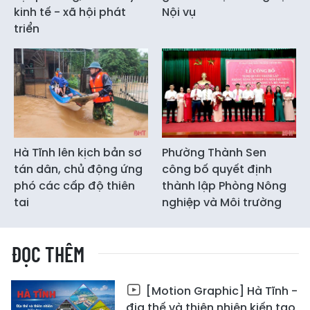
kinh tế - xã hội phát
Nội vụ
triển
Hà Tĩnh lên kịch bản sơ
Phường Thành Sen
tán dân, chủ động ứng
công bố quyết định
phó các cấp độ thiên
thành lập Phòng Nông
tai
nghiệp và Môi trường
ĐỌC THÊM
[Motion Graphic] Hà Tĩnh -
địa thế và thiên nhiên kiến tạo