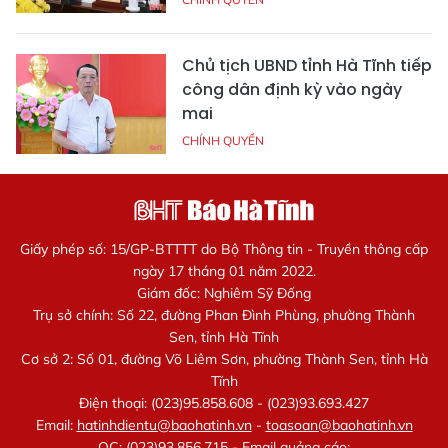
Chủ tịch UBND tỉnh Hà Tĩnh tiếp
công dân định kỳ vào ngày
mai
CHÍNH QUYỀN
Giấy phép số: 15/GP-BTTTT do Bộ Thông tin - Truyền thông cấp
ngày 17 tháng 01 năm 2022.
Giám đốc: Nghiêm Sỹ Đống
Trụ sở chính: Số 22, đường Phan Đình Phùng, phường Thành
Sen, tỉnh Hà Tĩnh
Cơ sở 2: Số 01, đường Võ Liêm Sơn, phường Thành Sen, tỉnh Hà
Tĩnh
Điện thoại: (023)95.858.608 - (023)93.693.427
Email:
hatinhdientu@baohatinh.vn
-
toasoan@baohatinh.vn
QC: (023)93.856.715 - Email quảng cáo: