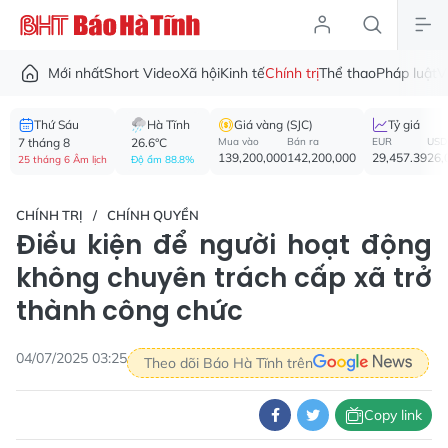
Mới nhất
Short Video
Xã hội
Kinh tế
Chính trị
Thể thao
Pháp luật
V
Thứ Sáu
Hà Tĩnh
Giá vàng (SJC)
Tỷ giá
7 tháng 8
26.6°C
Mua vào
Bán ra
EUR
USD
139,200,000
142,200,000
29,457.39
26,
25 tháng 6 Âm lịch
Độ ẩm 88.8%
CHÍNH TRỊ
CHÍNH QUYỀN
Điều kiện để người hoạt động
không chuyên trách cấp xã trở
thành công chức
04/07/2025 03:25
Theo dõi Báo Hà Tĩnh trên
Copy link