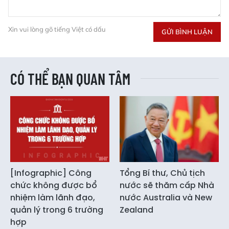
Xin vui lòng gõ tiếng Việt có dấu
GỬI BÌNH LUẬN
CÓ THỂ BẠN QUAN TÂM
[Infographic] Công
Tổng Bí thư, Chủ tịch
chức không được bổ
nước sẽ thăm cấp Nhà
nhiệm làm lãnh đạo,
nước Australia và New
quản lý trong 6 trường
Zealand
hợp