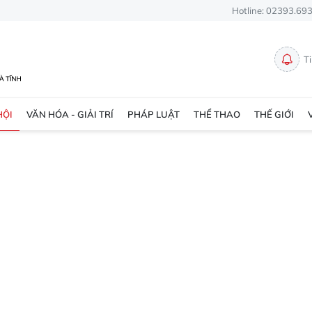
Hotline: 02393.69
T
HỘI
VĂN HÓA - GIẢI TRÍ
PHÁP LUẬT
THỂ THAO
THẾ GIỚI