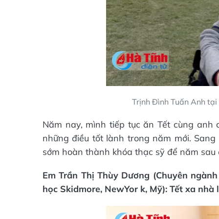
Trịnh Đình Tuấn Anh tại
Năm nay, mình tiếp tục ăn Tết cùng anh 
những điều tốt lành trong năm mới. Sang
sớm hoàn thành khóa thạc sỹ để năm sau đ
Em Trần Thị Thùy Dương (Chuyên ngành q
học Skidmore, NewYor k, Mỹ): Tết xa nhà l