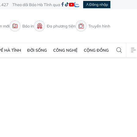
3.427
Theo dõi Báo Hà Tĩnh qua
Đăng nhập
in mới
Báo in
Đa phương tiện
Truyền hình
VỀ HÀ TĨNH
ĐỜI SỐNG
CÔNG NGHỆ
CỘNG ĐỒNG