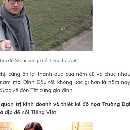
 bãi đá Stonehenge nổi tiếng tại Anh
chị, cùng ôn lại thành quả của năm cũ và chúc nha
 năm mới Đinh Dậu rồi, không ước gì hơn là năm na
ược về đón Tết cùng gia đình.
uản trị kinh doanh và thiết kế đồ họa Trường Đạ
à dịp để nói Tiếng Việt