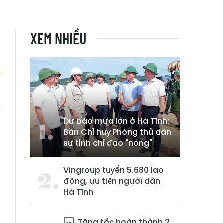
XEM NHIỀU
c
ị
Dự báo mưa lớn ở Hà Tĩnh:
Ban Chỉ huy Phòng thủ dân
sự tỉnh chỉ đạo "nóng"
Vingroup tuyển 5.680 lao
động, ưu tiên người dân
Hà Tĩnh
Tăng tốc hoàn thành 2