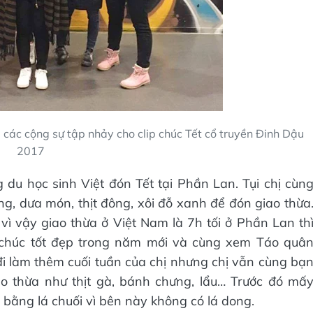
 các cộng sự tập nhảy cho clip chúc Tết cổ truyền Đinh Dậu
2017
du học sinh Việt đón Tết tại Phần Lan. Tụi chị cùn
 dưa món, thịt đông, xôi đỗ xanh để đón giao thừa
ì vậy giao thừa ở Việt Nam là 7h tối ở Phần Lan th
i chúc tốt đẹp trong năm mới và cùng xem Táo quâ
 đi làm thêm cuối tuần của chị nhưng chị vẫn cùng bạ
o thừa như thịt gà, bánh chưng, lẩu… Trước đó mấ
 bằng lá chuối vì bên này không có lá dong.