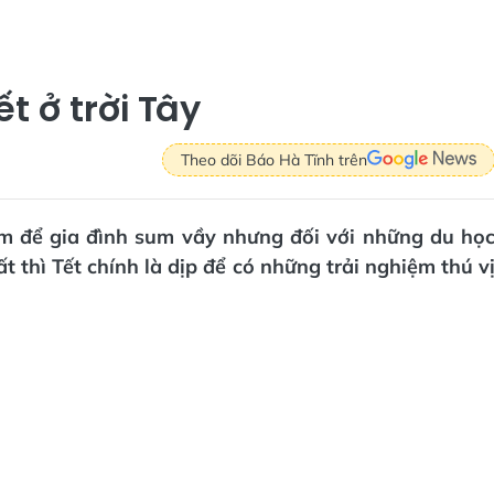
t ở trời Tây
Theo dõi Báo Hà Tĩnh trên
iểm để gia đình sum vầy nhưng đối với những du họ
t thì Tết chính là dịp để có những trải nghiệm thú v