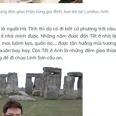
đang đón giao thừa cùng gia đình, bạn bè tại London, Anh
 là người Hà Tĩnh thì dù có đi bất cứ phương trời nào
t ở nhà mình được. Những năm được đón Tết ở nhà l
mai, bánh kẹo, quần áo...; được tận hưởng mùi hươn
xuân bay bay. Còn Tết ở Anh là những đêm giao thừ
g để đi chùa Linh Sơn cầu an.