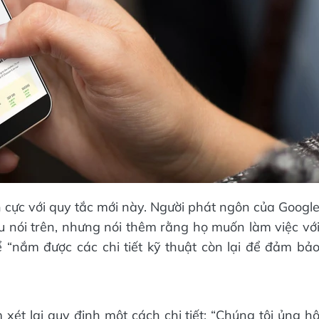
cực với quy tắc mới này. Người phát ngôn của Googl
u nói trên, nhưng nói thêm rằng họ muốn làm việc vớ
“nắm được các chi tiết kỹ thuật còn lại để đảm bả
t lại quy định một cách chi tiết: “Chúng tôi ủng h