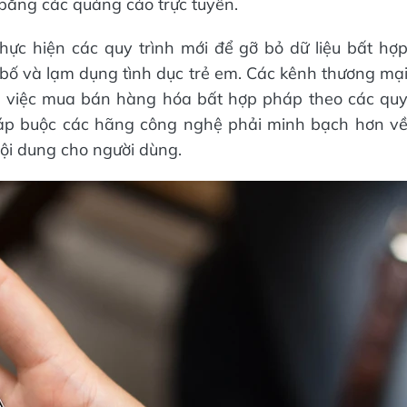
bằng các quảng cáo trực tuyến.
ực hiện các quy trình mới để gỡ bỏ dữ liệu bất hợ
 bố và lạm dụng tình dục trẻ em. Các kênh thương mạ
 việc mua bán hàng hóa bất hợp pháp theo các qu
háp buộc các hãng công nghệ phải minh bạch hơn v
ội dung cho người dùng.