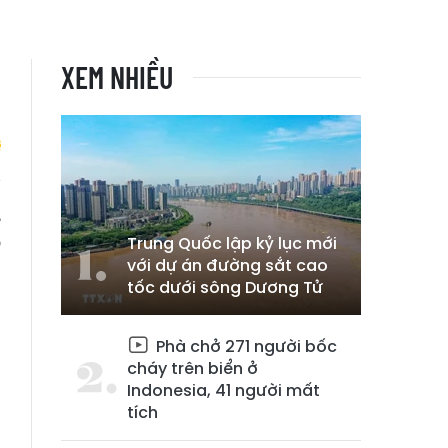
XEM NHIỀU
.
p
Trung Quốc lập kỷ lục mới
với dự án đường sắt cao
ả
tốc dưới sông Dương Tử
Phà chở 271 người bốc
cháy trên biển ở
Indonesia, 41 người mất
tích