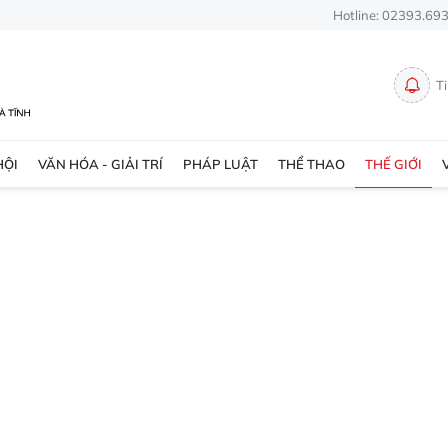
Hotline: 02393.69
T
HỘI
VĂN HÓA - GIẢI TRÍ
PHÁP LUẬT
THỂ THAO
THẾ GIỚI