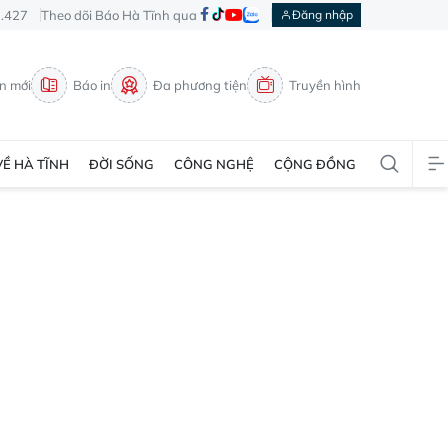
3.427
Theo dõi Báo Hà Tĩnh qua
Đăng nhập
in mới
Báo in
Đa phương tiện
Truyền hình
VỀ HÀ TĨNH
ĐỜI SỐNG
CÔNG NGHỆ
CỘNG ĐỒNG