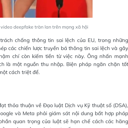
ideo deepfake tràn lan trên mạng xã hội
trách chống thông tin sai lệch của EU, trong nhữn
p các chiến lược truyền bá thông tin sai lệch và gâ
thậm chí còn kiếm tiền từ việc này. Ông nhấn mạn
lệch là một nguồn thu nhập. Biện pháp ngăn chặn tố
một cách triệt để.
t thỏa thuận về Đạo luật Dịch vụ Kỹ thuật số (DSA)
oogle và Meta phải giám sát nội dung bất hợp phá
phần quan trọng của luật sẽ hạn chế cách các hãn