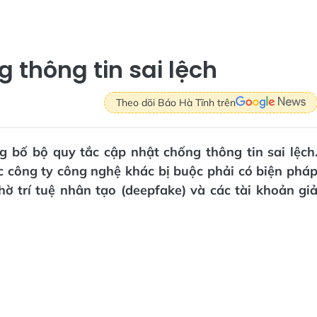
 thông tin sai lệch
Theo dõi Báo Hà Tĩnh trên
 bố bộ quy tắc cập nhật chống thông tin sai lệch
c công ty công nghệ khác bị buộc phải có biện phá
ờ trí tuệ nhân tạo (deepfake) và các tài khoản gi