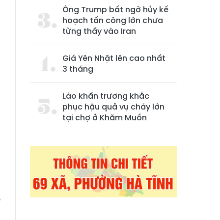
Ông Trump bất ngờ hủy kế
hoạch tấn công lớn chưa
từng thấy vào Iran
Giá Yên Nhật lên cao nhất
3 tháng
Lào khẩn trương khắc
phục hậu quả vụ cháy lớn
tại chợ ở Khăm Muồn
.
c
ý
o
h