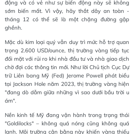
động và có vẻ như sự biến động này sẽ không
sớm biến mất. Vì vậy, hãy thắt dây an toàn -
tháng 12 có thể sẽ là một chặng đường gập
ghềnh.
Mặc dù kim loại quý vẫn duy trì mức hỗ trợ quan
trọng 2.600 USD/ounce, thị trường vàng tiếp tục
đối mặt với rủi ro khi nhà đầu tư và nhà giao dịch
chờ đợi các thông tin mới. Như lời Chủ tịch Cục Dự
trữ Liên bang Mỹ (Fed) Jerome Powell phát biểu
tại Jackson Hole năm 2023, thị trường vàng hiện
"đang dò dẫm giữa những vì sao dưới bầu trời u
ám".
Nền kinh tế Mỹ đang vận hành trong trạng thái
"Goldilocks" – không quá nóng cũng không quá
lạnh. Môi trường cân bằng này khiến vàng thiếu