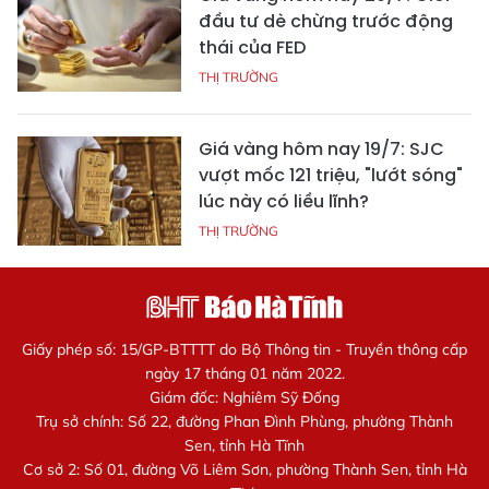
đầu tư dè chừng trước động
thái của FED
THỊ TRƯỜNG
Giá vàng hôm nay 19/7: SJC
vượt mốc 121 triệu, "lướt sóng"
lúc này có liều lĩnh?
THỊ TRƯỜNG
Giấy phép số: 15/GP-BTTTT do Bộ Thông tin - Truyền thông cấp
ngày 17 tháng 01 năm 2022.
Giám đốc: Nghiêm Sỹ Đống
Trụ sở chính: Số 22, đường Phan Đình Phùng, phường Thành
Sen, tỉnh Hà Tĩnh
Cơ sở 2: Số 01, đường Võ Liêm Sơn, phường Thành Sen, tỉnh Hà