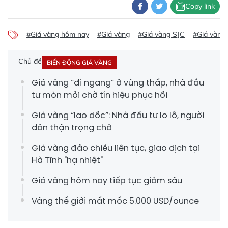
Copy link
#Giá vàng hôm nay
#Giá vàng
#Giá vàng SJC
#Giá vàng
Chủ đề
BIẾN ĐỘNG GIÁ VÀNG
Giá vàng “đi ngang” ở vùng thấp, nhà đầu
tư mòn mỏi chờ tín hiệu phục hồi
Giá vàng “lao dốc”: Nhà đầu tư lo lỗ, người
dân thận trọng chờ
Giá vàng đảo chiều liên tục, giao dịch tại
Hà Tĩnh "hạ nhiệt"
Giá vàng hôm nay tiếp tục giảm sâu
Vàng thế giới mất mốc 5.000 USD/ounce