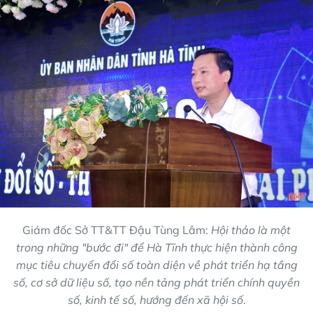
Giám đốc Sở TT&TT Đậu Tùng Lâm:
Hội thảo là một
trong những "bước đi" để Hà Tĩnh thực hiện thành công
mục tiêu chuyển đổi số toàn diện về phát triển hạ tầng
số, cơ sở dữ liệu số, tạo nền tảng phát triển chính quyền
số, kinh tế số, hướng đến xã hội số
.