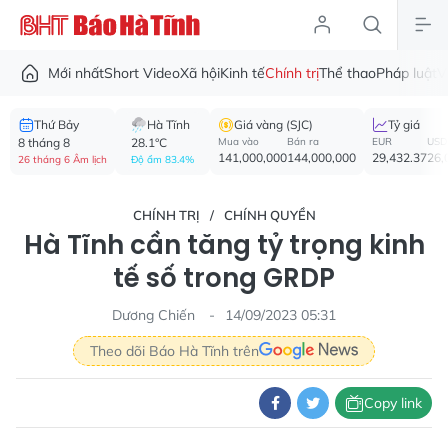
Mới nhất
Short Video
Xã hội
Kinh tế
Chính trị
Thể thao
Pháp luật
V
Thứ Bảy
Hà Tĩnh
Giá vàng (SJC)
Tỷ giá
8 tháng 8
28.1°C
Mua vào
Bán ra
EUR
USD
141,000,000
144,000,000
29,432.37
26,
26 tháng 6 Âm lịch
Độ ẩm 83.4%
CHÍNH TRỊ
CHÍNH QUYỀN
Hà Tĩnh cần tăng tỷ trọng kinh
tế số trong GRDP
Dương Chiến
14/09/2023 05:31
Theo dõi Báo Hà Tĩnh trên
Copy link