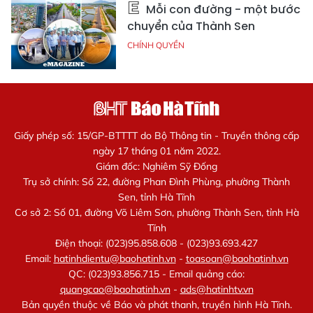
Mỗi con đường - một bước
chuyển của Thành Sen
CHÍNH QUYỀN
Giấy phép số: 15/GP-BTTTT do Bộ Thông tin - Truyền thông cấp
ngày 17 tháng 01 năm 2022.
Giám đốc: Nghiêm Sỹ Đống
Trụ sở chính: Số 22, đường Phan Đình Phùng, phường Thành
Sen, tỉnh Hà Tĩnh
Cơ sở 2: Số 01, đường Võ Liêm Sơn, phường Thành Sen, tỉnh Hà
Tĩnh
Điện thoại: (023)95.858.608 - (023)93.693.427
Email:
hatinhdientu@baohatinh.vn
-
toasoan@baohatinh.vn
QC: (023)93.856.715 - Email quảng cáo:
quangcao@baohatinh.vn
-
ads@hatinhtv.vn
Bản quyền thuộc về Báo và phát thanh, truyền hình Hà Tĩnh.