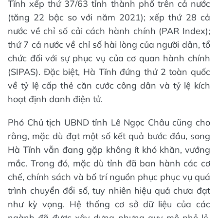
Tĩnh xếp thứ 37/63 tỉnh thành phố trên cả nước
(tăng 22 bậc so với năm 2021); xếp thứ 28 cả
nước về chỉ số cải cách hành chính (PAR Index);
thứ 7 cả nước về chỉ số hài lòng của người dân, tổ
chức đối với sự phục vụ của cơ quan hành chính
(SIPAS). Đặc biệt, Hà Tĩnh đứng thứ 2 toàn quốc
về tỷ lệ cấp thẻ căn cước công dân và tỷ lệ kích
hoạt định danh điện tử.
Phó Chủ tịch UBND tỉnh Lê Ngọc Châu cũng cho
rằng, mặc dù đạt một số kết quả bước đầu, song
Hà Tĩnh vẫn đang gặp không ít khó khăn, vướng
mắc. Trong đó, mặc dù tỉnh đã ban hành các cơ
chế, chính sách và bố trí nguồn phục phục vụ quá
trình chuyển đổi số, tuy nhiên hiệu quả chưa đạt
như kỳ vọng. Hệ thống cơ sở dữ liệu của các
ngành đã được xây dựng nhưng quy mô nhỏ lẻ,