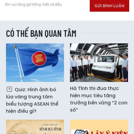
Xin vui lòng gõ tiếng Việt có dấu
GỬI BÌNH LUẬN
CÓ THỂ BẠN QUAN TÂM
Hà Tĩnh thi đua thực
Quiz: Hình ảnh bó
hiện mục tiêu tăng
lúa vàng trung tâm
trưởng bền vững “2 con
biểu tượng ASEAN thể
số”
hiện điều gì?