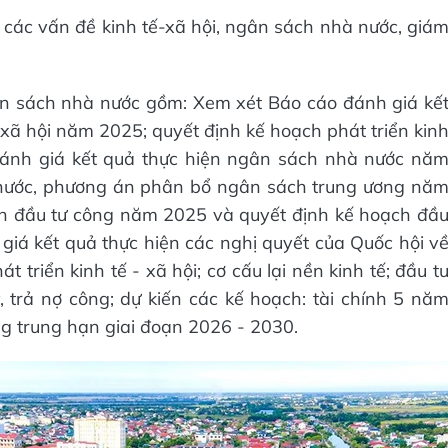
 các vấn đề kinh tế-xã hội, ngân sách nhà nước, giá
gân sách nhà nước gồm: Xem xét Báo cáo đánh giá kế
- xã hội năm 2025; quyết định kế hoạch phát triển kin
đánh giá kết quả thực hiện ngân sách nhà nước nă
 nước, phương án phân bổ ngân sách trung ương nă
ch đầu tư công năm 2025 và quyết định kế hoạch đầ
iá kết quả thực hiện các nghị quyết của Quốc hội v
triển kinh tế - xã hội; cơ cấu lại nền kinh tế; đầu t
, trả nợ công; dự kiến các kế hoạch: tài chính 5 nă
ng trung hạn giai đoạn 2026 - 2030.