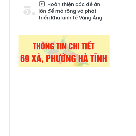
Hoàn thiện các đề án
t
lớn để mở rộng và phát
t
triển Khu kinh tế Vũng Áng
t
c
,
ơ
ị
c
c
ả
g
t