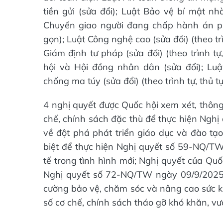
tiền gửi (sửa đổi); Luật Bảo vệ bí mật nhà
Chuyển giao người đang chấp hành án phạt
gọn); Luật Công nghệ cao (sửa đổi) (theo trì
Giám định tư pháp (sửa đổi) (theo trình t
hội và Hội đồng nhân dân (sửa đổi); Luậ
chống ma túy (sửa đổi) (theo trình tự, thủ tục
4 nghị quyết được Quốc hội xem xét, thôn
chế, chính sách đặc thù để thực hiện Ngh
về đột phá phát triển giáo dục và đào tạo
biệt để thực hiện Nghị quyết số 59-NQ/TW
tế trong tình hình mới; Nghị quyết của Quố
Nghị quyết số 72-NQ/TW ngày 09/9/2025 c
cường bảo vệ, chăm sóc và nâng cao sức k
số cơ chế, chính sách tháo gỡ khó khăn, vư