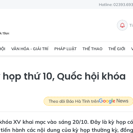
Hotline: 02393.69
T
HỘI
VĂN HÓA - GIẢI TRÍ
PHÁP LUẬT
THỂ THAO
THẾ GIỚI
họp thứ 10, Quốc hội khóa
Theo dõi Báo Hà Tĩnh trên
 khóa XV khai mạc vào sáng 20/10. Đây là kỳ họp c
 tiến hành các nội dung của kỳ họp thường kỳ, đồn