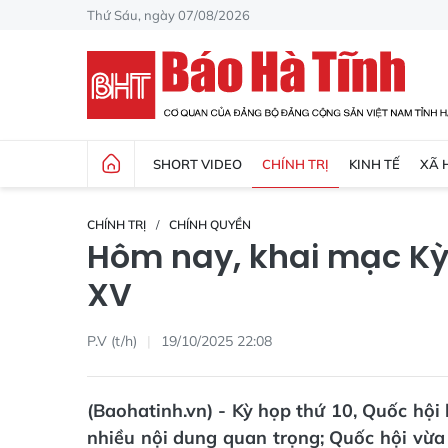
Thứ Sáu, ngày 07/08/2026
SHORT VIDEO
CHÍNH TRỊ
KINH TẾ
XÃ 
CHÍNH TRỊ
CHÍNH QUYỀN
Hôm nay, khai mạc Kỳ 
XV
P.V (t/h)
19/10/2025 22:08
(Baohatinh.vn) - Kỳ họp thứ 10, Quốc hội
nhiều nội dung quan trọng; Quốc hội vừa