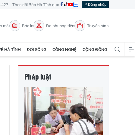
3.427
Theo dõi Báo Hà Tĩnh qua
Đăng nhập
in mới
Báo in
Đa phương tiện
Truyền hình
VỀ HÀ TĨNH
ĐỜI SỐNG
CÔNG NGHỆ
CỘNG ĐỒNG
Pháp luật
ó
g