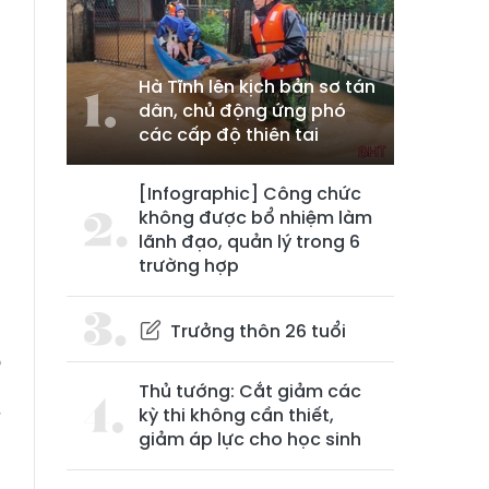
Hà Tĩnh lên kịch bản sơ tán
dân, chủ động ứng phó
các cấp độ thiên tai
[Infographic] Công chức
không được bổ nhiệm làm
lãnh đạo, quản lý trong 6
trường hợp
Trưởng thôn 26 tuổi
o
m
Thủ tướng: Cắt giảm các
kỳ thi không cần thiết,
ế
giảm áp lực cho học sinh
a
m