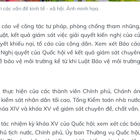
 các vấn đề kinh tế - xã hội. Ảnh minh họa.
o cáo về công tác tư pháp, phòng chống tham nhũng
t, kết quả giám sát việc giải quyết kiến nghị của c
 quyết khiếu nại, tố cáo của công dân. Xem xét Báo cá
Nghị quyết của Quốc hội về kết quả giám sát chuyê
về bảo vệ môi trường kể từ khi Luật Bảo vệ môi trườn
c thực hiện của các thành viên Chính phủ, Chánh á
 kiểm sát nhân dân tối cao, Tổng Kiểm toán nhà nướ
khóa XIV và khóa XV về giám sát chuyên đề, chất vấn.
 tác nhiệm kỳ khóa XV của Quốc hội; xem xét các bá
hủ tịch nước, Chính phủ, Ủy ban Thường vụ Quốc hội