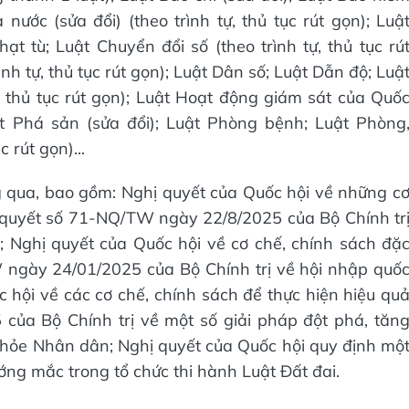
 nước (sửa đổi) (theo trình tự, thủ tục rút gọn); Luậ
 tù; Luật Chuyển đổi số (theo trình tự, thủ tục rú
nh tự, thủ tục rút gọn); Luật Dân số; Luật Dẫn độ; Luậ
ự, thủ tục rút gọn); Luật Hoạt động giám sát của Quố
t Phá sản (sửa đổi); Luật Phòng bệnh; Luật Phòng
 rút gọn)...
g qua, bao gồm: Nghị quyết của Quốc hội về những c
ị quyết số 71-NQ/TW ngày 22/8/2025 của Bộ Chính tr
; Nghị quyết của Quốc hội về cơ chế, chính sách đặ
 ngày 24/01/2025 của Bộ Chính trị về hội nhập quố
c hội về các cơ chế, chính sách để thực hiện hiệu qu
ủa Bộ Chính trị về một số giải pháp đột phá, tăn
hỏe Nhân dân; Nghị quyết của Quốc hội quy định mộ
ớng mắc trong tổ chức thi hành Luật Đất đai.