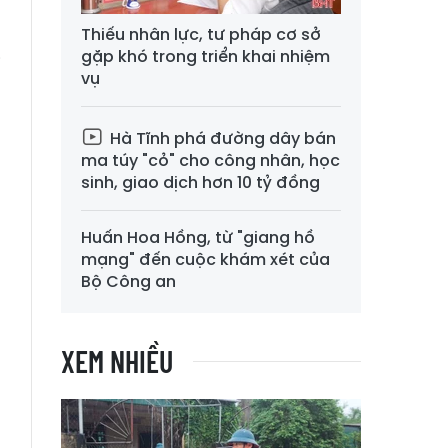
Thiếu nhân lực, tư pháp cơ sở
gặp khó trong triển khai nhiệm
i
vụ
,
h
Hà Tĩnh phá đường dây bán
ma túy "cỏ" cho công nhân, học
sinh, giao dịch hơn 10 tỷ đồng
Huấn Hoa Hồng, từ "giang hồ
mạng" đến cuộc khám xét của
Bộ Công an
XEM NHIỀU