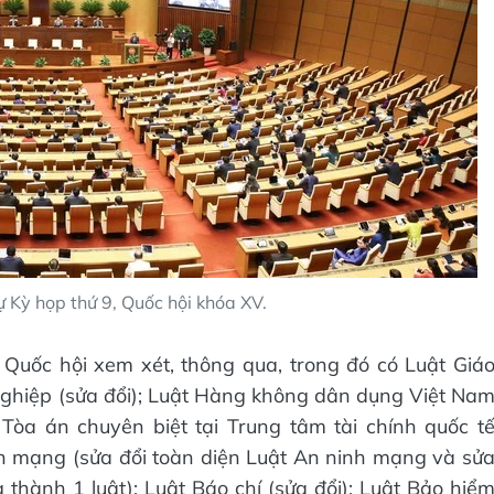
 Kỳ họp thứ 9, Quốc hội khóa XV.
 Quốc hội xem xét, thông qua, trong đó có Luật Giá
 nghiệp (sửa đổi); Luật Hàng không dân dụng Việt Na
 Tòa án chuyên biệt tại Trung tâm tài chính quốc t
ninh mạng (sửa đổi toàn diện Luật An ninh mạng và sử
 thành 1 luật); Luật Báo chí (sửa đổi); Luật Bảo hiể