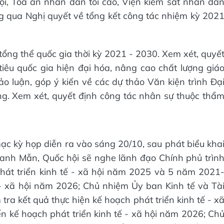
i, Tòa án nhân dân tối cao, Viện kiểm sát nhân dâ
ng qua Nghị quyết về tổng kết công tác nhiệm kỳ 202
tổng thể quốc gia thời kỳ 2021 - 2030. Xem xét, quyế
iêu quốc gia hiện đại hóa, nâng cao chất lượng giá
o luận, góp ý kiến về các dự thảo Văn kiện trình Đạ
ng. Xem xét, quyết định công tác nhân sự thuộc thẩ
mạc kỳ họp diễn ra vào sáng 20/10, sau phát biểu kha
anh Mẫn, Quốc hội sẽ nghe lãnh đạo Chính phủ trìn
hát triển kinh tế - xã hội năm 2025 và 5 năm 2021
 - xã hội năm 2026; Chủ nhiệm Ủy ban Kinh tế và Tà
tra kết quả thực hiện kế hoạch phát triển kinh tế - x
 kế hoạch phát triển kinh tế - xã hội năm 2026; Ch