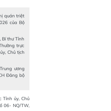
ị quán triệt
2026 của Bộ
Bí thư Tỉnh
Thường trực
ủy, Chủ tịch
 Trung ương
BCH Đảng bộ
c Tỉnh ủy, Chủ
 số 06- NQ/TW,