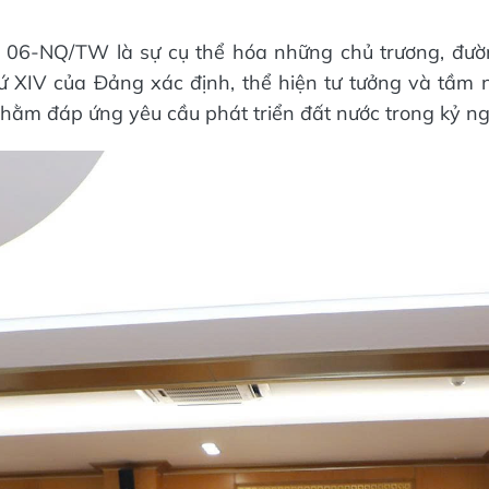
ố 06-NQ/TW là sự cụ thể hóa những chủ trương, đườn
hứ XIV của Đảng xác định, thể hiện tư tưởng và tầm
nhằm đáp ứng yêu cầu phát triển đất nước trong kỷ n