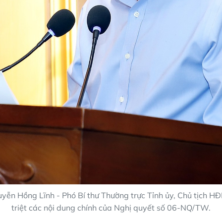
yễn Hồng Lĩnh - Phó Bí thư Thường trực Tỉnh ủy, Chủ tịch H
triệt các nội dung chính của Nghị quyết số 06-NQ/TW.