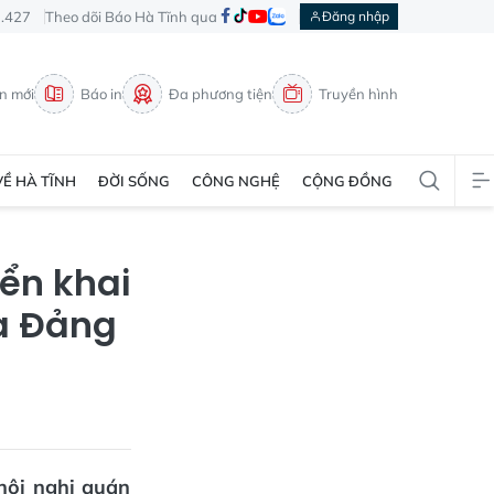
3.427
Theo dõi Báo Hà Tĩnh qua
Đăng nhập
in mới
Báo in
Đa phương tiện
Truyền hình
VỀ HÀ TĨNH
ĐỜI SỐNG
CÔNG NGHỆ
CỘNG ĐỒNG
iển khai
ủa Đảng
hội nghị quán