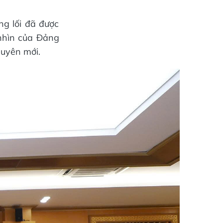
g lối đã được
 nhìn của Đảng
guyên mới.