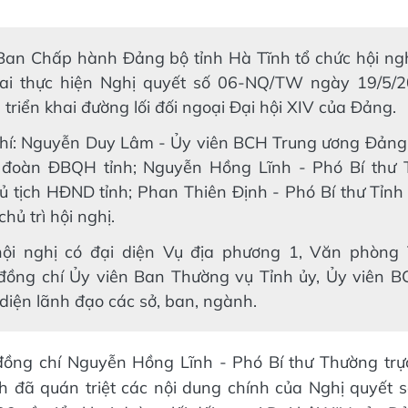
 Ban Chấp hành Đảng bộ tỉnh Hà Tĩnh tổ chức hội ngh
hai thực hiện Nghị quyết số 06-NQ/TW ngày 19/5/
ề triển khai đường lối đối ngoại Đại hội XIV của Đảng.
hí: Nguyễn Duy Lâm - Ủy viên BCH Trung ương Đảng, 
 đoàn ĐBQH tỉnh; Nguyễn Hồng Lĩnh - Phó Bí thư 
ủ tịch HĐND tỉnh; Phan Thiên Định - Phó Bí thư Tỉnh 
hủ trì hội nghị.
ội nghị có đại diện Vụ địa phương 1, Văn phòng
đồng chí Ủy viên Ban Thường vụ Tỉnh ủy, Ủy viên 
 diện lãnh đạo các sở, ban, ngành.
 đồng chí Nguyễn Hồng Lĩnh - Phó Bí thư Thường trự
h đã quán triệt các nội dung chính của Nghị quyết