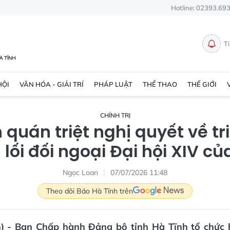
Hotline: 02393.69
T
HỘI
VĂN HÓA - GIẢI TRÍ
PHÁP LUẬT
THỂ THAO
THẾ GIỚI
CHÍNH TRỊ
 quán triệt nghị quyết về tr
lối đối ngoại Đại hội XIV c
Ngọc Loan
07/07/2026 11:48
Theo dõi Báo Hà Tĩnh trên
n) - Ban Chấp hành Đảng bộ tỉnh Hà Tĩnh tổ chức 