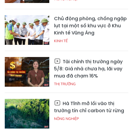
Chủ động phòng, chống ngập
lụt tại một số khu vực ở Khu
Kinh tế Vũng Áng
KINH TẾ
Tài chính thị trường ngày
5/8: Giá nhà chưa hạ, lãi vay
mua đã chạm 16%
THỊ TRƯỜNG
Hà Tĩnh mở lối vào thị
trường tín chỉ carbon từ rừng
NÔNG NGHIỆP