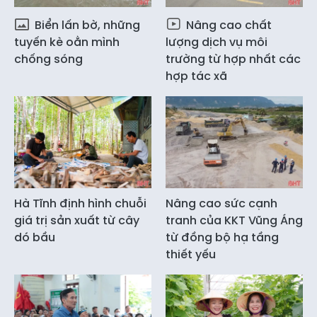
Biển lấn bờ, những
Nâng cao chất
tuyến kè oằn mình
lượng dịch vụ môi
chống sóng
trường từ hợp nhất các
hợp tác xã
Hà Tĩnh định hình chuỗi
Nâng cao sức cạnh
giá trị sản xuất từ cây
tranh của KKT Vũng Áng
dó bầu
từ đồng bộ hạ tầng
thiết yếu