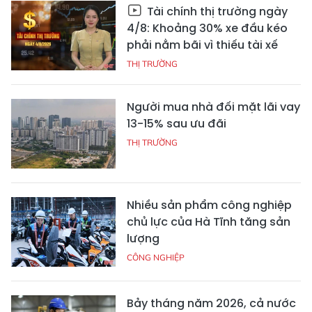
Tài chính thị trường ngày
4/8: Khoảng 30% xe đầu kéo
phải nằm bãi vì thiếu tài xế
THỊ TRƯỜNG
Người mua nhà đối mặt lãi vay
13-15% sau ưu đãi
THỊ TRƯỜNG
Nhiều sản phẩm công nghiệp
chủ lực của Hà Tĩnh tăng sản
lượng
CÔNG NGHIỆP
Bảy tháng năm 2026, cả nước