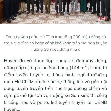
Công ty Xăng dầu Hà Tĩnh trao tặng 200 triệu đồng hỗ
trợ 4 gia đình có hoàn cảnh khó khăn trên địa bàn huyện
Hương Sơn xây dựng nhà ở
Huyện đã và đang tập trung chỉ đạo xây dựng,
2
nâng cấp cụm pa-nô Sơn Long (144 m
); trang trí
điểm tuyên truyền tại bùng binh, ngã tư đường
mòn Hồ Chí Minh; tu sửa hệ thống led và gắn nội
dung tuyên truyền trên các trục đường chính và
cụm pa-nô tại sân vận động xã Sơn Kim; thi công
5 cổng hoa và pano, led tuyên truyền tại UBND
huyện…