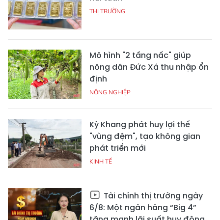
THỊ TRƯỜNG
Mô hình "2 tầng nấc" giúp
nông dân Đức Xá thu nhập ổn
định
NÔNG NGHIỆP
Kỳ Khang phát huy lợi thế
"vùng đệm", tạo không gian
phát triển mới
KINH TẾ
Tài chính thị trường ngày
6/8: Một ngân hàng “Big 4”
tăng mạnh lãi suất huy động