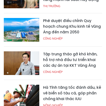
THỊ TRƯỜNG
Phê duyệt điều chỉnh Quy
hoạch chung Khu kinh tế Vũng
Áng đến năm 2050
CÔNG NGHIỆP
Tập trung tháo gỡ khó khăn,
hỗ trợ nhà đầu tư triển khai
các dự án tại KKT Vũng Áng
CÔNG NGHIỆP
Hà Tĩnh tăng tốc đánh dấu, kẻ
vẽ biển số tàu cá, góp phần
chống khai thác IUU
NÔNG NGHIỆP