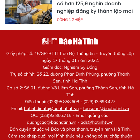
có hơn 125,9 nghìn doanh
nghiệp đăng ký thành lập mới
CÔNG NGHIỆP
Giấy phép số: 15/GP-BTTTT do Bộ Thông tin - Truyền thông cấp
ngày 17 tháng 01 năm 2022.
Giám đốc: Nghiêm Sỹ Đống
Trụ sở chính: Số 22, đường Phan Đình Phùng, phường Thành
Sen, tỉnh Hà Tĩnh
Cơ sở 2: Số 01, đường Võ Liêm Sơn, phường Thành Sen, tỉnh Hà
Tĩnh
Điện thoại: (023)95.858.608 - (023)93.693.427
Email:
hatinhdientu@baohatinh.vn
-
toasoan@baohatinh.vn
QC: (023)93.856.715 - Email quảng cáo:
quangcao@baohatinh.vn
-
ads@hatinhtv.vn
Bản quyền thuộc về Báo và phát thanh, truyền hình Hà Tĩnh.
Cấm sao chép dưới mọi hình thức nếu không có sự chấp thuận