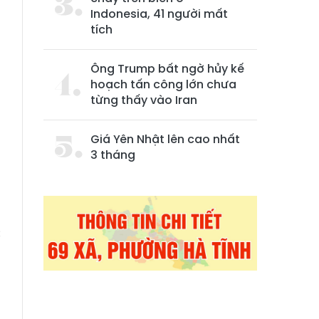
Indonesia, 41 người mất
tích
Ông Trump bất ngờ hủy kế
hoạch tấn công lớn chưa
từng thấy vào Iran
Giá Yên Nhật lên cao nhất
3 tháng
)
g
u
c
p
a