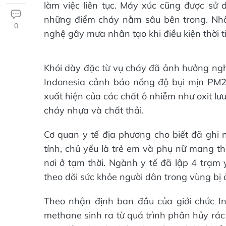
làm việc liên tục. Máy xúc cũng được sử 
những điểm cháy nằm sâu bên trong. Nhà 
0
nghệ gây mưa nhân tạo khi điều kiện thời t
Khói dày đặc từ vụ cháy đã ảnh hưởng ngh
Indonesia cảnh báo nồng độ bụi mịn PM2.
xuất hiện của các chất ô nhiễm như oxit lưu
cháy nhựa và chất thải.
Cơ quan y tế địa phương cho biết đã ghi
tính, chủ yếu là trẻ em và phụ nữ mang th
nơi ở tạm thời. Ngành y tế đã lập 4 trạm
theo dõi sức khỏe người dân trong vùng bị
Theo nhận định ban đầu của giới chức Ind
methane sinh ra từ quá trình phân hủy rác