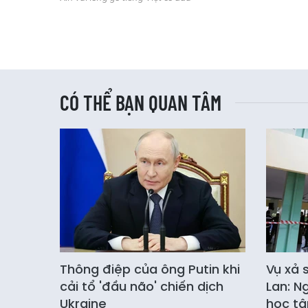
CÓ THỂ BẠN QUAN TÂM
Thông điệp của ông Putin khi
Vụ xả 
cải tổ 'đầu não' chiến dịch
Lan: N
Ukraine
học tậ