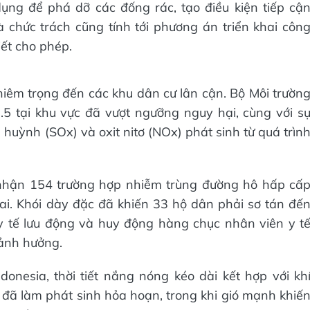
dụng để phá dỡ các đống rác, tạo điều kiện tiếp cậ
chức trách cũng tính tới phương án triển khai côn
iết cho phép.
iêm trọng đến các khu dân cư lân cận. Bộ Môi trườn
5 tại khu vực đã vượt ngưỡng nguy hại, cùng với s
 huỳnh (SOx) và oxit nitơ (NOx) phát sinh từ quá trìn
 nhận 154 trường hợp nhiễm trùng đường hô hấp cấ
ai. Khói dày đặc đã khiến 33 hộ dân phải sơ tán đế
 y tế lưu động và huy động hàng chục nhân viên y t
 ảnh hưởng.
onesia, thời tiết nắng nóng kéo dài kết hợp với kh
 đã làm phát sinh hỏa hoạn, trong khi gió mạnh khiế