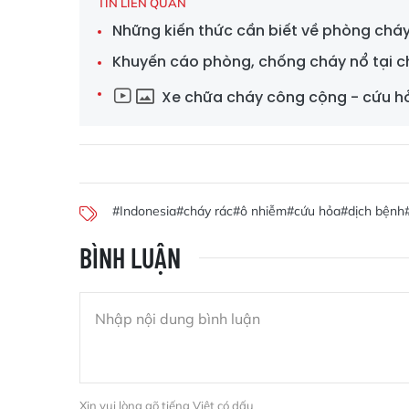
TIN LIÊN QUAN
Những kiến thức cần biết về phòng chá
Khuyến cáo phòng, chống cháy nổ tại c
Xe chữa cháy công cộng - cứu h
#Indonesia
#cháy rác
#ô nhiễm
#cứu hỏa
#dịch bệnh
BÌNH LUẬN
Xin vui lòng gõ tiếng Việt có dấu