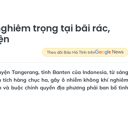
ghiêm trọng tại bãi rác,
ện
Theo dõi Báo Hà Tĩnh trên
yện Tangerang, tỉnh Banten của Indonesia, từ sán
ện tích hàng chục ha, gây ô nhiễm không khí nghiê
n và buộc chính quyền địa phương phải ban bố tìn