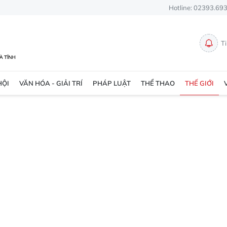
Hotline: 02393.69
T
HỘI
VĂN HÓA - GIẢI TRÍ
PHÁP LUẬT
THỂ THAO
THẾ GIỚI