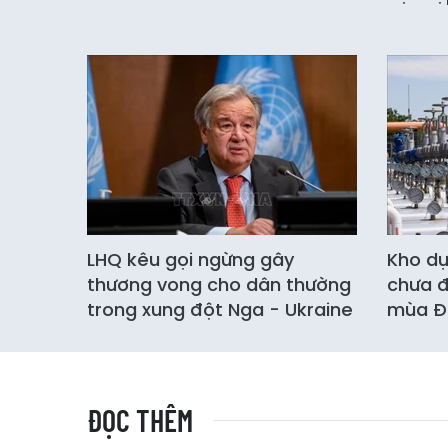
LHQ kêu gọi ngừng gây
Kho dự
thương vong cho dân thường
chưa đ
trong xung đột Nga - Ukraine
mùa Đ
ĐỌC THÊM