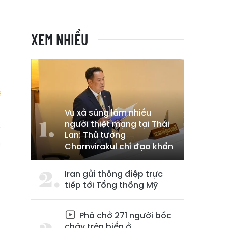
XEM NHIỀU
Vụ xả súng làm nhiều
người thiệt mạng tại Thái
g
Lan: Thủ tướng
m
Charnvirakul chỉ đạo khẩn
h
Iran gửi thông điệp trực
tiếp tới Tổng thống Mỹ
Phà chở 271 người bốc
cháy trên biển ở