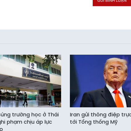
GỬI BÌNH LUẬN
súng trường học ở Thái
Iran gửi thông điệp trự
ghi phạm chịu áp lực
tới Tổng thống Mỹ
p