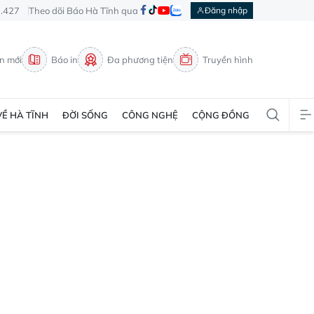
3.427
Theo dõi Báo Hà Tĩnh qua
Đăng nhập
in mới
Báo in
Đa phương tiện
Truyền hình
VỀ HÀ TĨNH
ĐỜI SỐNG
CÔNG NGHỆ
CỘNG ĐỒNG