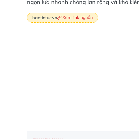
ngọn lửa nhanh chóng lan rộng và khó kiể
Xem link nguồn
baotintuc.vn