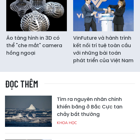
Áo tàng hình in 3D có
VinFuture và hành trình
thể "che mắt" camera
kết nối trí tuệ toàn cầu
hồng ngoại
với những bài toán
phát triển của Việt Nam
ĐỌC THÊM
Tìm ra nguyên nhân chính
khiến băng ở Bắc Cực tan
chảy bất thường
KHOA HỌC