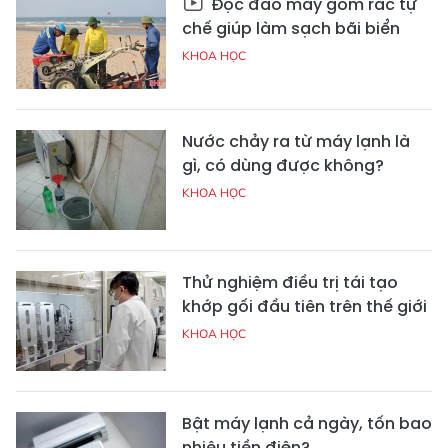
Độc đáo máy gom rác tự
chế giúp làm sạch bãi biển
KHOA HỌC
Nước chảy ra từ máy lạnh là
gì, có dùng được không?
KHOA HỌC
Thử nghiệm điều trị tái tạo
khớp gối đầu tiên trên thế giới
KHOA HỌC
Bật máy lạnh cả ngày, tốn bao
nhiêu tiền điện?