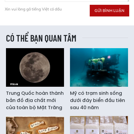
Xin vui lòng gõ tiếng Việt có dấu
GỬI BÌNH LUẬN
CÓ THỂ BẠN QUAN TÂM
Trung Quốc hoàn thành
Mỹ có trạm sinh sống
bản đồ địa chất mới
dưới đáy biển đầu tiên
của toàn bộ Mặt Trăng
sau 40 năm