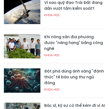
Vì sao quỹ đạo Trái Đất đang
dần vượt tầm kiểm soát?
KHOA HỌC
Khi nông sản địa phương
được "nâng hạng" bằng công
nghệ
KHOA HỌC
Đột phá dùng ánh sáng "đánh
thức" tế bào ung thư ngủ
đông
KHOA HỌC
Bác sĩ, kỹ sư có thể kém đi vì AI