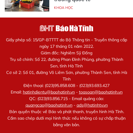
KHOA HỌC
Giấy phép số: 15/GP-BTTTT do Bộ Thông tin - Truyền thông cấp
ngày 17 tháng 01 năm 2022.
Giám đốc: Nghiêm Sỹ Đống
Trụ sở chính: Số 22, đường Phan Đình Phùng, phường Thành
Sen, tỉnh Hà Tĩnh
Cơ sở 2: Số 01, đường Võ Liêm Sơn, phường Thành Sen, tỉnh Hà
Tĩnh
Điện thoại: (023)95.858.608 - (023)93.693.427
Email:
hatinhdientu@baohatinh.vn
-
toasoan@baohatinh.vn
QC: (023)93.856.715 - Email quảng cáo:
quangcao@baohatinh.vn
-
ads@hatinhtv.vn
Bản quyền thuộc về Báo và phát thanh, truyền hình Hà Tĩnh.
Cấm sao chép dưới mọi hình thức nếu không có sự chấp thuận
bằng văn bản.