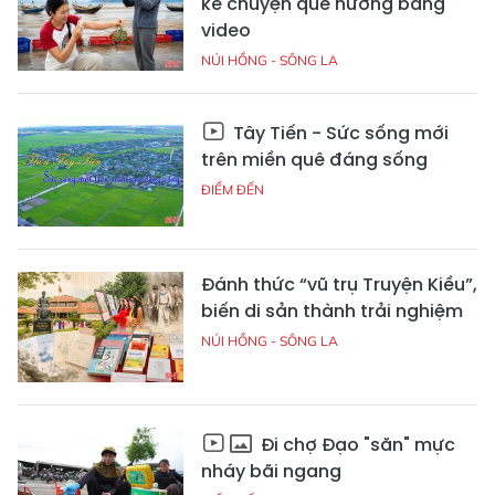
kể chuyện quê hương bằng
video
NÚI HỒNG - SÔNG LA
Tây Tiến - Sức sống mới
trên miền quê đáng sống
ĐIỂM ĐẾN
Đánh thức “vũ trụ Truyện Kiều”,
biến di sản thành trải nghiệm
NÚI HỒNG - SÔNG LA
Đi chợ Đạo "săn" mực
nháy bãi ngang