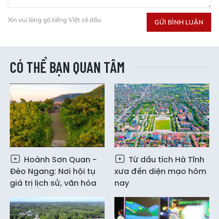
Xin vui lòng gõ tiếng Việt có dấu
GỬI BÌNH LUẬN
CÓ THỂ BẠN QUAN TÂM
Hoành Sơn Quan -
Từ dấu tích Hà Tĩnh
Đèo Ngang: Nơi hội tụ
xưa đến diện mạo hôm
giá trị lịch sử, văn hóa
nay