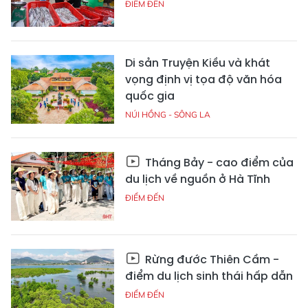
ĐIỂM ĐẾN
Di sản Truyện Kiều và khát
vọng định vị tọa độ văn hóa
quốc gia
NÚI HỒNG - SÔNG LA
Tháng Bảy - cao điểm của
du lịch về nguồn ở Hà Tĩnh
ĐIỂM ĐẾN
Rừng đước Thiên Cầm -
điểm du lịch sinh thái hấp dẫn
ĐIỂM ĐẾN