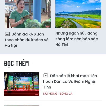
Những ngọn núi, dòng
Bánh đa Kỳ Xuân
sông làm nên bản sắc
theo chân du khách về
Hà Tĩnh
Hà Nội
ĐỌC THÊM
Đặc sắc lễ khai mạc Liên
hoan Dân ca Ví, Giặm Nghệ
Tĩnh
NÚI HỒNG - SÔNG LA