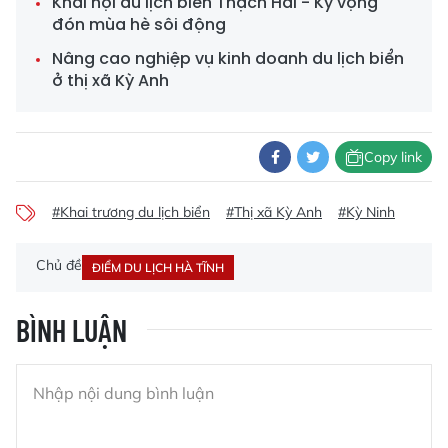
Khai hội du lịch biển Thạch Hải - Kỳ vọng
đón mùa hè sôi động
Nâng cao nghiệp vụ kinh doanh du lịch biển
ở thị xã Kỳ Anh
Copy link
#Khai trương du lịch biển
#Thị xã Kỳ Anh
#Kỳ Ninh
Chủ đề
ĐIỂM DU LỊCH HÀ TĨNH
BÌNH LUẬN