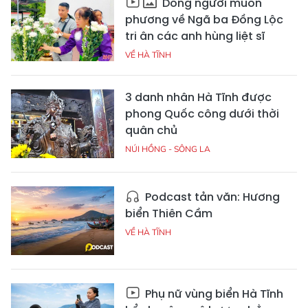
Dòng người muôn
phương về Ngã ba Đồng Lộc
tri ân các anh hùng liệt sĩ
VỀ HÀ TĨNH
3 danh nhân Hà Tĩnh được
phong Quốc công dưới thời
quân chủ
NÚI HỒNG - SÔNG LA
Podcast tản văn: Hương
biển Thiên Cầm
VỀ HÀ TĨNH
Phụ nữ vùng biển Hà Tĩnh