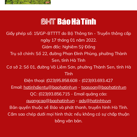
Giấy phép số: 15/GP-BTTTT do Bộ Thông tin - Truyền thông cấp
ngày 17 tháng 01 năm 2022.
Giám đốc: Nghiêm Sỹ Đống
Trụ sở chính: Số 22, đường Phan Đình Phùng, phường Thành
Sen, tỉnh Hà Tĩnh
Cơ sở 2: Số 01, đường Võ Liêm Sơn, phường Thành Sen, tỉnh Hà
Tĩnh
Điện thoại: (023)95.858.608 - (023)93.693.427
Email:
hatinhdientu@baohatinh.vn
-
toasoan@baohatinh.vn
QC: (023)93.856.715 - Email quảng cáo:
quangcao@baohatinh.vn
-
ads@hatinhtv.vn
Bản quyền thuộc về Báo và phát thanh, truyền hình Hà Tĩnh.
Cấm sao chép dưới mọi hình thức nếu không có sự chấp thuận
bằng văn bản.