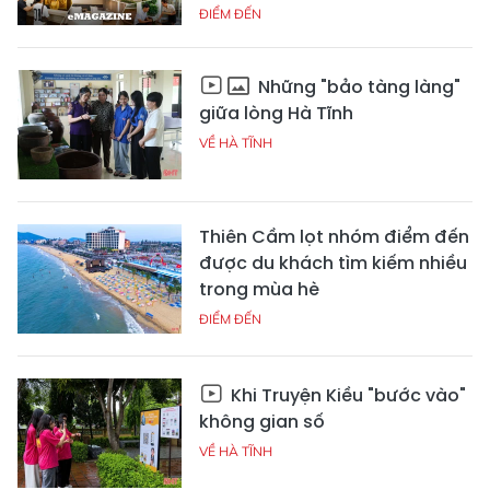
ĐIỂM ĐẾN
Những "bảo tàng làng"
giữa lòng Hà Tĩnh
VỀ HÀ TĨNH
Thiên Cầm lọt nhóm điểm đến
được du khách tìm kiếm nhiều
trong mùa hè
ĐIỂM ĐẾN
Khi Truyện Kiều "bước vào"
không gian số
VỀ HÀ TĨNH