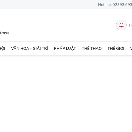
Hotline: 02393.69
T
HỘI
VĂN HÓA - GIẢI TRÍ
PHÁP LUẬT
THỂ THAO
THẾ GIỚI