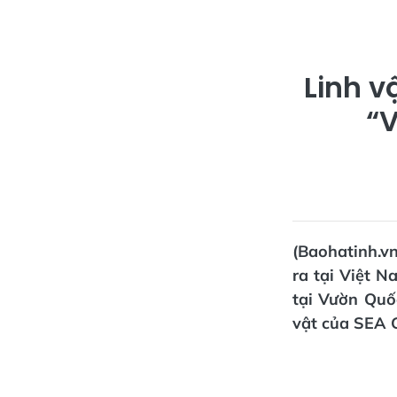
Linh v
“V
(Baohatinh.v
ra tại Việt 
tại Vườn Quố
vật của SEA 