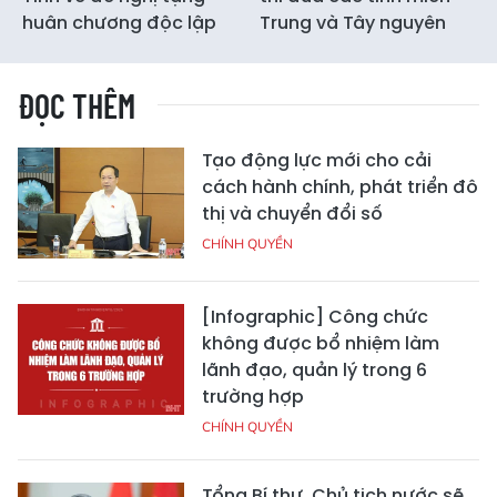
huân chương độc lập
Trung và Tây nguyên
ĐỌC THÊM
Tạo động lực mới cho cải
cách hành chính, phát triển đô
thị và chuyển đổi số
CHÍNH QUYỀN
[Infographic] Công chức
không được bổ nhiệm làm
lãnh đạo, quản lý trong 6
trường hợp
CHÍNH QUYỀN
Tổng Bí thư, Chủ tịch nước sẽ