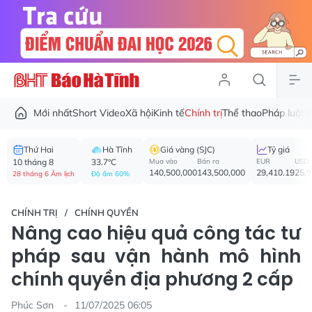
Mới nhất
Short Video
Xã hội
Kinh tế
Chính trị
Thể thao
Pháp luật
V
Thứ Hai
Hà Tĩnh
Giá vàng (SJC)
Tỷ giá
10 tháng 8
33.7°C
Mua vào
Bán ra
EUR
USD
140,500,000
143,500,000
29,410.19
25,
28 tháng 6 Âm lịch
Độ ẩm 60%
CHÍNH TRỊ
CHÍNH QUYỀN
Nâng cao hiệu quả công tác tư
pháp sau vận hành mô hình
chính quyền địa phương 2 cấp
Phúc Sơn
11/07/2025 06:05