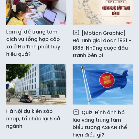
Làm gì để trung tâm
[Motion Graphic]
dịch vụ tổng hợp cấp
Hà Tĩnh giai đoạn 1831 -
xã ở Hà Tĩnh phát huy
1885: Những cuộc đấu
hiệu quả?
tranh bền bỉ
Hà Nội dự kiến sáp
Quiz: Hình ảnh bó
nhập, tổ chức lại 5 sở
lúa vàng trung tâm
ngành
biểu tượng ASEAN thể
hiện điều gì?