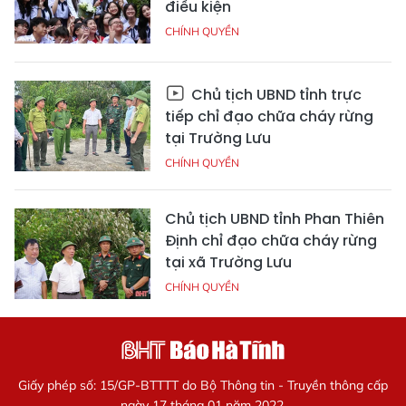
điều kiện
CHÍNH QUYỀN
Chủ tịch UBND tỉnh trực
tiếp chỉ đạo chữa cháy rừng
tại Trường Lưu
CHÍNH QUYỀN
Chủ tịch UBND tỉnh Phan Thiên
Định chỉ đạo chữa cháy rừng
tại xã Trường Lưu
CHÍNH QUYỀN
Giấy phép số: 15/GP-BTTTT do Bộ Thông tin - Truyền thông cấp
ngày 17 tháng 01 năm 2022.