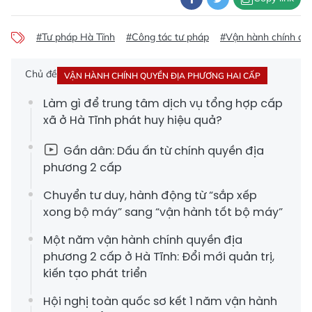
#Tư pháp Hà Tĩnh
#Công tác tư pháp
#Vận hành chính qu
Chủ đề
VẬN HÀNH CHÍNH QUYỀN ĐỊA PHƯƠNG HAI CẤP
Làm gì để trung tâm dịch vụ tổng hợp cấp
xã ở Hà Tĩnh phát huy hiệu quả?
Gần dân: Dấu ấn từ chính quyền địa
phương 2 cấp
Chuyển tư duy, hành động từ “sắp xếp
xong bộ máy” sang “vận hành tốt bộ máy”
Một năm vận hành chính quyền địa
phương 2 cấp ở Hà Tĩnh: Đổi mới quản trị,
kiến tạo phát triển
Hội nghị toàn quốc sơ kết 1 năm vận hành