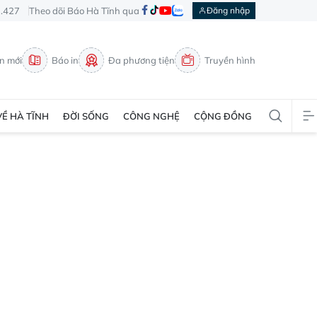
3.427
Theo dõi Báo Hà Tĩnh qua
Đăng nhập
in mới
Báo in
Đa phương tiện
Truyền hình
VỀ HÀ TĨNH
ĐỜI SỐNG
CÔNG NGHỆ
CỘNG ĐỒNG