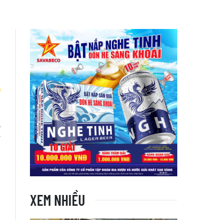
,
y
XEM NHIỀU