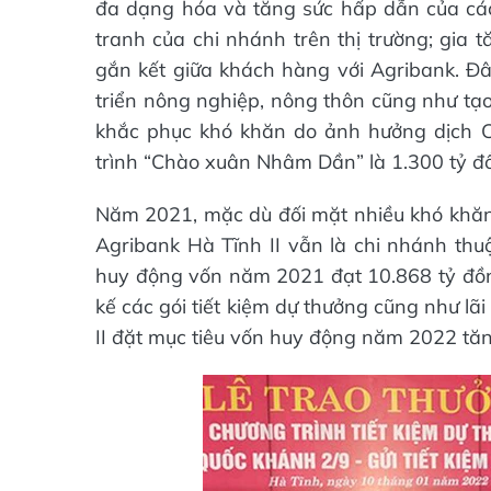
đa dạng hóa và tăng sức hấp dẫn của c
tranh của chi nhánh trên thị trường; gia 
gắn kết giữa khách hàng với Agribank. Đâ
triển nông nghiệp, nông thôn cũng như tạo
khắc phục khó khăn do ảnh hưởng dịch 
trình “Chào xuân Nhâm Dần” là 1.300 tỷ đ
Năm 2021, mặc dù đối mặt nhiều khó khăn, 
Agribank Hà Tĩnh II vẫn là chi nhánh thu
huy động vốn năm 2021 đạt 10.868 tỷ đồng 
kế các gói tiết kiệm dự thưởng cũng như lãi
II đặt mục tiêu vốn huy động năm 2022 tăn