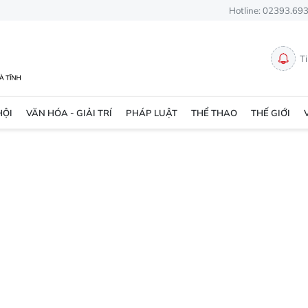
Hotline: 02393.69
T
HỘI
VĂN HÓA - GIẢI TRÍ
PHÁP LUẬT
THỂ THAO
THẾ GIỚI