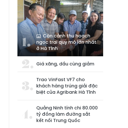
Cận cảnh thu hoạch
ngọc trai quy mô lớn nhất
ở Hà Tĩnh
g
Giá xăng, dầu cùng giảm
2
i
Trao VinFast VF7 cho
g
khách hàng trúng giải đặc
biệt của Agribank Hà Tĩnh
Quảng Ninh tính chi 80.000
tỷ đồng làm đường sắt
kết nối Trung Quốc