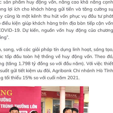
ác sản phẩm huy động vốn, nâng cao khả năng cạn
tăng lợi ích cho khách hàng gửi tiền và tăng cường s
y cũng là một kênh thu hút vốn phục vụ đầu tư phá
 điều kiện giúp khách hàng trên địa bàn tiếp cận vố
COVID-19. Dự kiến, nguồn vốn huy động của chươn
ồng”.
song, với các giải pháp tín dụng linh hoạt, sáng tạo
ộc tốp đầu toàn hệ thống về huy động vốn. Theo đó
(tăng 1.798 tỷ đồng so với đầu năm). Với việc thiế
 suất gửi tiết kiệm ưu đãi, Agribank Chi nhánh Hà Tĩn
g tối thiểu 15% so với cuối năm 2021.