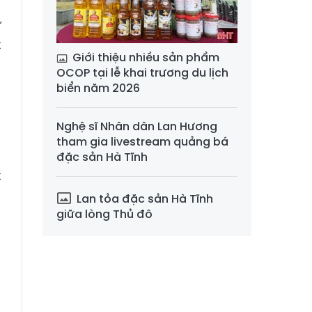
h
ự
t
Giới thiệu nhiều sản phẩm
n
OCOP tại lễ khai trương du lịch
g
biển năm 2026
Nghệ sĩ Nhân dân Lan Hương
,
tham gia livestream quảng bá
,
đặc sản Hà Tĩnh
t
h
Lan tỏa đặc sản Hà Tĩnh
giữa lòng Thủ đô