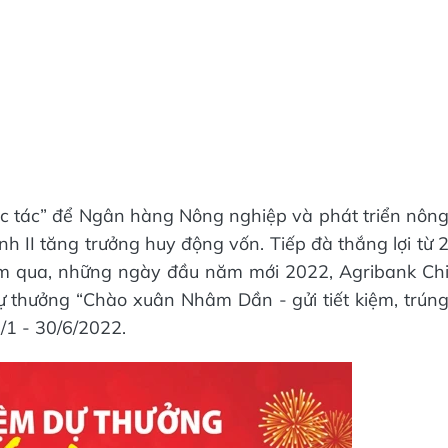
xúc tác” để Ngân hàng Nông nghiệp và phát triển nôn
h II tăng trưởng huy động vốn. Tiếp đà thắng lợi từ 
năm qua, những ngày đầu năm mới 2022, Agribank Ch
dự thưởng “Chào xuân Nhâm Dần - gửi tiết kiệm, trún
/1 - 30/6/2022.