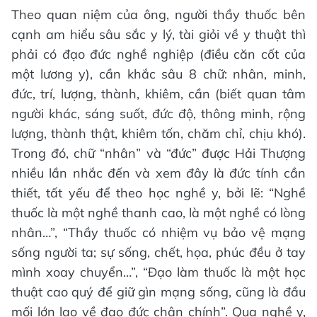
Theo quan niệm của ông, người thầy thuốc bên
cạnh am hiểu sâu sắc y lý, tài giỏi về y thuật thì
phải có đạo đức nghề nghiệp (điều căn cốt của
một lương y), cần khắc sâu 8 chữ: nhân, minh,
đức, trí, lượng, thành, khiêm, cần (biết quan tâm
người khác, sáng suốt, đức độ, thông minh, rộng
lượng, thành thật, khiêm tốn, chăm chỉ, chịu khó).
Trong đó, chữ “nhân” và “đức” được Hải Thượng
nhiều lần nhắc đến và xem đây là đức tính cần
thiết, tất yếu để theo học nghề y, bởi lẽ: “Nghề
thuốc là một nghề thanh cao, là một nghề có lòng
nhân…”, “Thầy thuốc có nhiệm vụ bảo vệ mạng
sống người ta; sự sống, chết, họa, phúc đều ở tay
mình xoay chuyển…”, “Đạo làm thuốc là một học
thuật cao quý để giữ gìn mạng sống, cũng là đầu
mối lớn lao về đạo đức chân chính”. Qua nghề y,