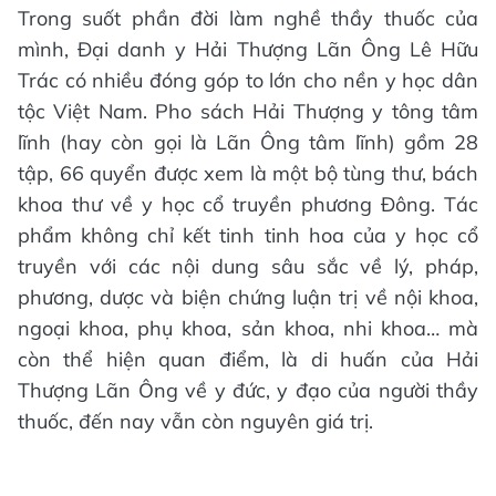
Trong suốt phần đời làm nghề thầy thuốc của
mình, Đại danh y Hải Thượng Lãn Ông Lê Hữu
Trác có nhiều đóng góp to lớn cho nền y học dân
tộc Việt Nam. Pho sách Hải Thượng y tông tâm
lĩnh (hay còn gọi là Lãn Ông tâm lĩnh) gồm 28
tập, 66 quyển được xem là một bộ tùng thư, bách
khoa thư về y học cổ truyền phương Đông. Tác
phẩm không chỉ kết tinh tinh hoa của y học cổ
truyền với các nội dung sâu sắc về lý, pháp,
phương, dược và biện chứng luận trị về nội khoa,
ngoại khoa, phụ khoa, sản khoa, nhi khoa… mà
còn thể hiện quan điểm, là di huấn của Hải
Thượng Lãn Ông về y đức, y đạo của người thầy
thuốc, đến nay vẫn còn nguyên giá trị.