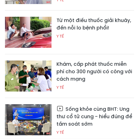
Từ một điếu thuốc giải khuây,
đến nỗi lo bệnh phổi!
Y TẾ
Khám, cấp phát thuốc miễn
phí cho 300 người có công với
cách mạng
Y TẾ
Sống khỏe cùng BHT: Ung
thư cổ tử cung - hiểu đúng để
tầm soát sớm
Y TẾ