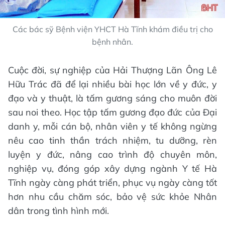
Các bác sỹ Bệnh viện YHCT Hà Tĩnh khám điều trị cho
bệnh nhân.
Cuộc đời, sự nghiệp của Hải Thượng Lãn Ông Lê
Hữu Trác đã để lại nhiều bài học lớn về y đức, y
đạo và y thuật, là tấm gương sáng cho muôn đời
sau noi theo. Học tập tấm gương đạo đức của Đại
danh y, mỗi cán bộ, nhân viên y tế không ngừng
nêu cao tinh thần trách nhiệm, tu dưỡng, rèn
luyện y đức, nâng cao trình độ chuyên môn,
nghiệp vụ, đóng góp xây dựng ngành Y tế Hà
Tĩnh ngày càng phát triển, phục vụ ngày càng tốt
hơn nhu cầu chăm sóc, bảo vệ sức khỏe Nhân
dân trong tình hình mới.