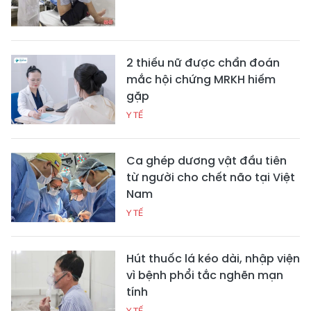
2 thiếu nữ được chẩn đoán
mắc hội chứng MRKH hiếm
gặp
Y TẾ
Ca ghép dương vật đầu tiên
từ người cho chết não tại Việt
Nam
Y TẾ
Hút thuốc lá kéo dài, nhập viện
vì bệnh phổi tắc nghẽn mạn
tính
Y TẾ