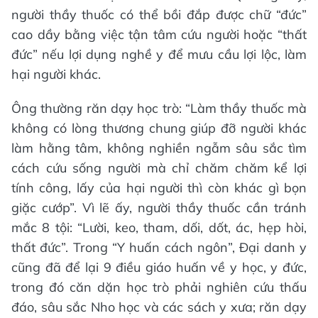
người thầy thuốc có thể bồi đắp được chữ “đức”
cao dầy bằng việc tận tâm cứu người hoặc “thất
đức” nếu lợi dụng nghề y để mưu cầu lợi lộc, làm
hại người khác.
Ông thường răn dạy học trò: “Làm thầy thuốc mà
không có lòng thương chung giúp đỡ người khác
làm hằng tâm, không nghiền ngẫm sâu sắc tìm
cách cứu sống người mà chỉ chăm chăm kể lợi
tính công, lấy của hại người thì còn khác gì bọn
giặc cướp”. Vì lẽ ấy, người thầy thuốc cần tránh
mắc 8 tội: “Lười, keo, tham, dối, dốt, ác, hẹp hòi,
thất đức”. Trong “Y huấn cách ngôn”, Đại danh y
cũng đã để lại 9 điều giáo huấn về y học, y đức,
trong đó căn dặn học trò phải nghiên cứu thấu
đáo, sâu sắc Nho học và các sách y xưa; răn dạy