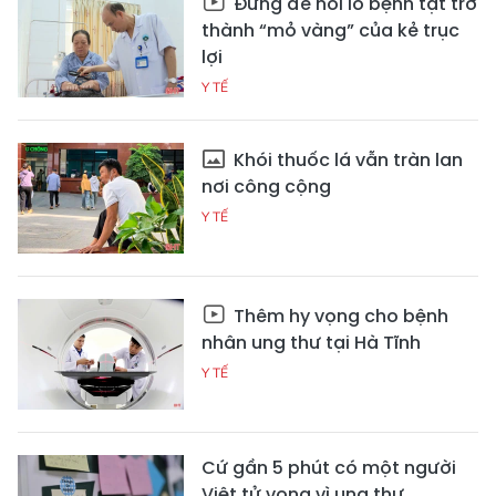
Đừng để nỗi lo bệnh tật trở
thành “mỏ vàng” của kẻ trục
lợi
Y TẾ
Khói thuốc lá vẫn tràn lan
nơi công cộng
Y TẾ
Thêm hy vọng cho bệnh
nhân ung thư tại Hà Tĩnh
Y TẾ
Cứ gần 5 phút có một người
Việt tử vong vì ung thư