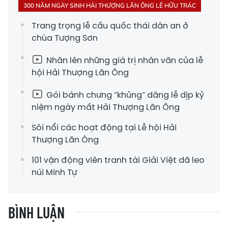
300 NĂM NGÀY SINH HẢI THƯỢNG LÃN ÔNG LÊ HỮU TRÁC
Trang trọng lễ cầu quốc thái dân an ở
chùa Tượng Sơn
Nhân lên những giá trị nhân văn của lễ
hội Hải Thượng Lãn Ông
Gói bánh chưng “khủng” dâng lễ dịp kỷ
niệm ngày mất Hải Thượng Lãn Ông
Sôi nổi các hoạt động tại Lễ hội Hải
Thượng Lãn Ông
101 vận động viên tranh tài Giải Việt dã leo
núi Minh Tự
BÌNH LUẬN