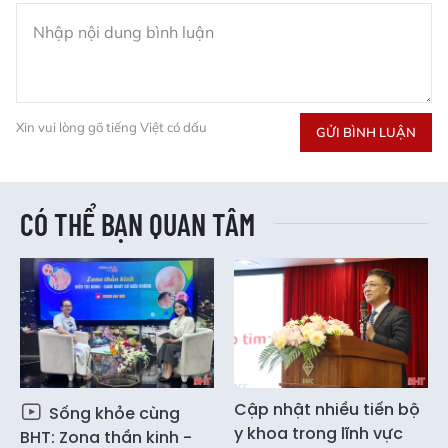
Xin vui lòng gõ tiếng Việt có dấu
GỬI BÌNH LUẬN
CÓ THỂ BẠN QUAN TÂM
Cập nhật nhiều tiến bộ
Sống khỏe cùng
y khoa trong lĩnh vực
BHT: Zona thần kinh -