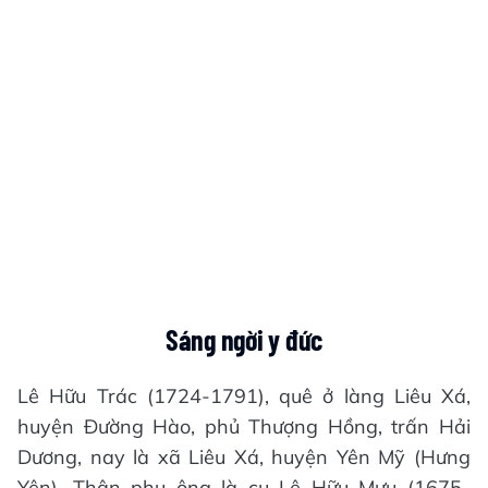
Sáng ngời y đức
Lê Hữu Trác (1724-1791), quê ở làng Liêu Xá,
huyện Đường Hào, phủ Thượng Hồng, trấn Hải
Dương, nay là xã Liêu Xá, huyện Yên Mỹ (Hưng
Yên). Thân phụ ông là cụ Lê Hữu Mưu (1675-