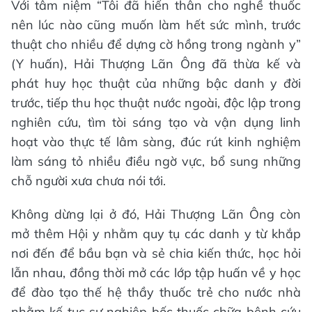
Với tâm niệm “Tôi đã hiến thân cho nghề thuốc
nên lúc nào cũng muốn làm hết sức mình, trước
thuật cho nhiều để dựng cờ hồng trong ngành y”
(Y huấn), Hải Thượng Lãn Ông đã thừa kế và
phát huy học thuật của những bậc danh y đời
trước, tiếp thu học thuật nước ngoài, độc lập trong
nghiên cứu, tìm tòi sáng tạo và vận dụng linh
hoạt vào thực tế lâm sàng, đúc rút kinh nghiệm
làm sáng tỏ nhiều điều ngờ vực, bổ sung những
chỗ người xưa chưa nói tới.
Không dừng lại ở đó, Hải Thượng Lãn Ông còn
mở thêm Hội y nhằm quy tụ các danh y từ khắp
nơi đến để bầu bạn và sẻ chia kiến thức, học hỏi
lẫn nhau, đồng thời mở các lớp tập huấn về y học
để đào tạo thế hệ thầy thuốc trẻ cho nước nhà
nhằm kế tục sự nghiệp bốc thuốc chữa bệnh cứu