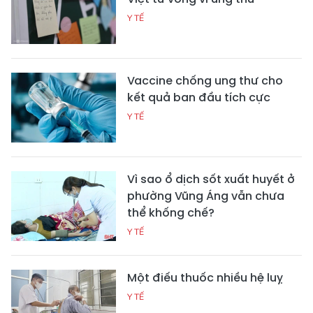
Y TẾ
Vaccine chống ung thư cho
kết quả ban đầu tích cực
Y TẾ
Vì sao ổ dịch sốt xuất huyết ở
phường Vũng Áng vẫn chưa
thể khống chế?
Y TẾ
Một điếu thuốc nhiều hệ luỵ
Y TẾ