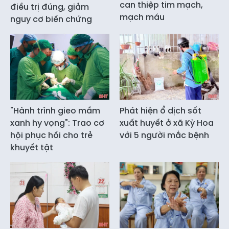
can thiệp tim mạch,
điều trị đúng, giảm
mạch máu
nguy cơ biến chứng
"Hành trình gieo mầm
Phát hiện ổ dịch sốt
xanh hy vọng": Trao cơ
xuất huyết ở xã Kỳ Hoa
hội phục hồi cho trẻ
với 5 người mắc bệnh
khuyết tật