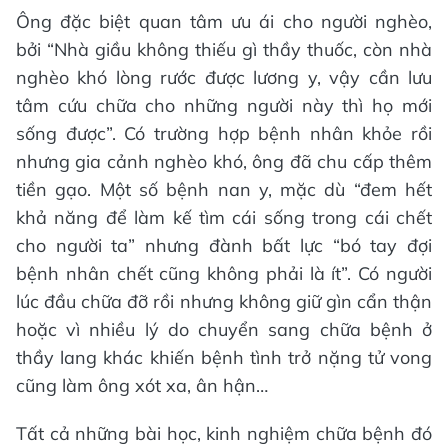
Ông đặc biệt quan tâm ưu ái cho người nghèo,
bởi “Nhà giầu không thiếu gì thầy thuốc, còn nhà
nghèo khó lòng rước được lương y, vậy cần lưu
tâm cứu chữa cho những người này thì họ mới
sống được”. Có trường hợp bệnh nhân khỏe rồi
nhưng gia cảnh nghèo khó, ông đã chu cấp thêm
tiền gạo. Một số bệnh nan y, mặc dù “đem hết
khả năng để làm kế tìm cái sống trong cái chết
cho người ta” nhưng đành bất lực “bó tay đợi
bệnh nhân chết cũng không phải là ít”. Có người
lúc đầu chữa đỡ rồi nhưng không giữ gìn cẩn thận
hoặc vì nhiều lý do chuyển sang chữa bệnh ở
thầy lang khác khiến bệnh tình trở nặng tử vong
cũng làm ông xót xa, ân hận…
Tất cả những bài học, kinh nghiệm chữa bệnh đó