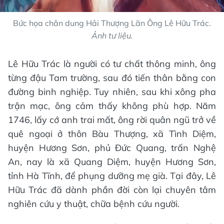
Bức họa chân dung Hải Thượng Lãn Ông Lê Hữu Trác.
Ảnh tư liệu.
Lê Hữu Trác là người có tư chất thông minh, ông
từng đậu Tam trường, sau đó tiến thân bằng con
đường binh nghiệp. Tuy nhiên, sau khi xông pha
trận mạc, ông cảm thấy không phù hợp. Năm
1746, lấy cớ anh trai mất, ông rời quân ngũ trở về
quê ngoại ở thôn Bàu Thượng, xã Tình Diệm,
huyện Hương Sơn, phủ Đức Quang, trấn Nghệ
An, nay là xã Quang Diệm, huyện Hương Sơn,
tỉnh Hà Tĩnh, để phụng dưỡng mẹ già. Tại đây, Lê
Hữu Trác đã dành phần đời còn lại chuyên tâm
nghiên cứu y thuật, chữa bệnh cứu người.