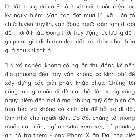
lở đất, trong đó có 6 hộ ở sát núi, thuộc diện cực
kỳ nguy hiểm. Vào các đợt mưa lũ, xã luôn tổ
chức tuyên truyền, vận động người dân tạm di dời
đến nơi ở khác. Đồng thời, huy động lực lượng đến
giúp các gia đình dọn dẹp đất đá, khắc phục hậu
quả sau khi sạt lở.”
“Là xã nghèo, không có nguồn thu đáng kể nên
địa phương đến nay vẫn không có kinh phí để
xây dựng các giải pháp khắc phục. Chúng tôi
cũng mong muốn di dời các hộ dân trong vùng
nguy hiểm đến nơi ở mới nhưng quỹ đất hiện đã
hạn hẹp và không có kinh phí để hỗ trợ di dời,
làm nhà cho người dân. Do đó, chúng tôi mong
muốn các cấp, ngành sớm xem xét, có phương
án hỗ trợ thêm - ông Phạm Xuân Đại cho biết