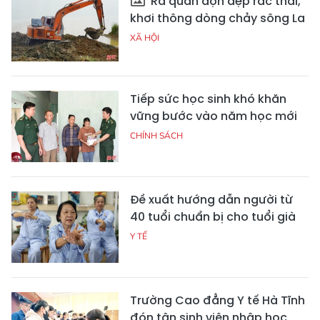
Ra quân dọn dẹp rác thải,
khơi thông dòng chảy sông La
XÃ HỘI
Tiếp sức học sinh khó khăn
vững bước vào năm học mới
CHÍNH SÁCH
Đề xuất hướng dẫn người từ
40 tuổi chuẩn bị cho tuổi già
Y TẾ
Trường Cao đẳng Y tế Hà Tĩnh
đón tân sinh viên nhập học