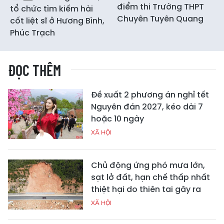
điểm thi Trường THPT
tổ chức tìm kiếm hài
Chuyên Tuyên Quang
cốt liệt sĩ ở Hương Bình,
Phúc Trạch
ĐỌC THÊM
Đề xuất 2 phương án nghỉ tết
Nguyên đán 2027, kéo dài 7
hoặc 10 ngày
XÃ HỘI
Chủ động ứng phó mưa lớn,
sạt lở đất, hạn chế thấp nhất
thiệt hại do thiên tai gây ra
XÃ HỘI