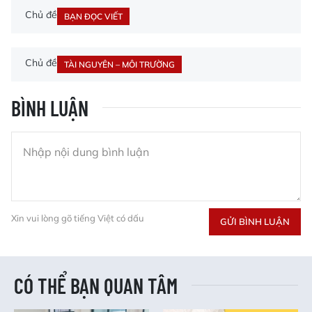
Chủ đề
BẠN ĐỌC VIẾT
Chủ đề
TÀI NGUYÊN – MÔI TRƯỜNG
BÌNH LUẬN
Xin vui lòng gõ tiếng Việt có dấu
GỬI BÌNH LUẬN
CÓ THỂ BẠN QUAN TÂM