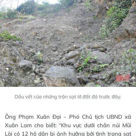
Dấu vết của những trận sạt lở đất đá trước đây.
Ông Phạm Xuân Đại - Phó Chủ tịch UBND xã
Xuân Lam cho biết: “Khu vực dưới chân núi Mũi
Lòi có 12 hộ dân bị ảnh hưởng bởi tình trạng sạt