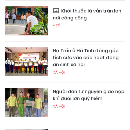
Khói thuốc lá vẫn tràn lan
nơi công cộng
Y TẾ
Họ Trần ở Hà Tĩnh đóng góp
tích cực vào các hoạt động
an sinh xã hội
XÃ HỘI
Người dân tự nguyện giao nộp
khỉ đuôi lợn quý hiếm
XÃ HỘI