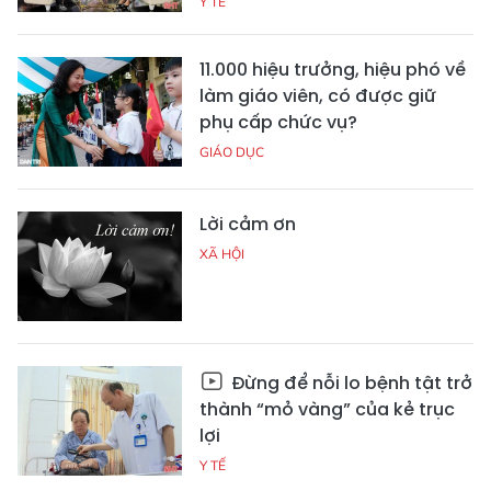
Y TẾ
11.000 hiệu trưởng, hiệu phó về
làm giáo viên, có được giữ
phụ cấp chức vụ?
GIÁO DỤC
Lời cảm ơn
XÃ HỘI
Đừng để nỗi lo bệnh tật trở
thành “mỏ vàng” của kẻ trục
lợi
Y TẾ