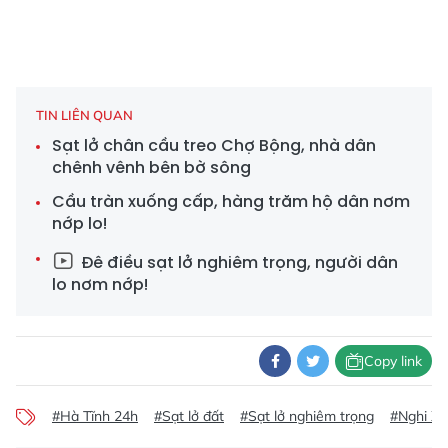
TIN LIÊN QUAN
Sạt lở chân cầu treo Chợ Bộng, nhà dân
chênh vênh bên bờ sông
Cầu tràn xuống cấp, hàng trăm hộ dân nơm
nớp lo!
Đê điều sạt lở nghiêm trọng, người dân
lo nơm nớp!
Copy link
#Hà Tĩnh 24h
#Sạt lở đất
#Sạt lở nghiêm trọng
#Nghi X