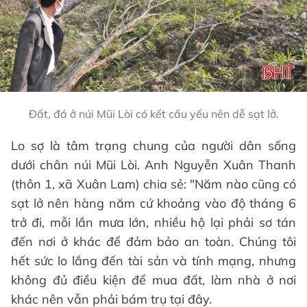
Đất, đá ở núi Mũi Lòi có kết cấu yếu nên dễ sạt lở.
Lo sợ là tâm trạng chung của người dân sống
dưới chân núi Mũi Lòi. Anh Nguyễn Xuân Thanh
(thôn 1, xã Xuân Lam) chia sẻ: "Năm nào cũng có
sạt lở nên hàng năm cứ khoảng vào độ tháng 6
trở đi, mỗi lần mưa lớn, nhiều hộ lại phải sơ tán
đến nơi ở khác để đảm bảo an toàn. Chúng tôi
hết sức lo lắng đến tài sản và tính mạng, nhưng
không đủ điều kiện để mua đất, làm nhà ở nơi
khác nên vẫn phải bám trụ tại đây.