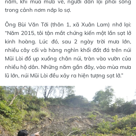
năm, khi mùa mưa về, người dân lại phải sống
trong cảnh nơm nớp lo sợ.
Ông Bùi Văn Tới (thôn 1, xã Xuân Lam) nhớ lại:
“Năm 2015, tôi tận mắt chứng kiến một lần sạt lở
kinh hoàng. Lúc đó, sau 2 ngày trời mưa lớn,
nhiều cây cối và hàng nghìn khối đất đá trên núi
Mũi Lòi đổ ụp xuống chân núi, tràn vào vườn của
nhiều hộ dân. Những năm gần đây, vào mùa mưa
lũ lớn, núi Mũi Lòi đều xảy ra hiện tượng sạt lở.”