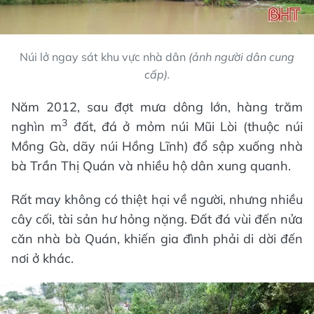
Núi lở ngay sát khu vực nhà dân
(ảnh người dân cung
cấp).
Năm 2012, sau đợt mưa dông lớn, hàng trăm
3
nghìn m
đất, đá ở mỏm núi Mũi Lòi (thuộc núi
Mồng Gà, dãy núi Hồng Lĩnh) đổ sập xuống nhà
bà Trần Thị Quán và nhiều hộ dân xung quanh.
Rất may không có thiệt hại về người, nhưng nhiều
cây cối, tài sản hư hỏng nặng. Đất đá vùi đến nửa
căn nhà bà Quán, khiến gia đình phải di dời đến
nơi ở khác.