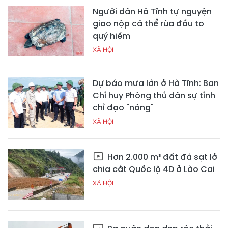
Người dân Hà Tĩnh tự nguyện
giao nộp cá thể rùa đầu to
quý hiếm
XÃ HỘI
Dự báo mưa lớn ở Hà Tĩnh: Ban
Chỉ huy Phòng thủ dân sự tỉnh
chỉ đạo "nóng"
XÃ HỘI
Hơn 2.000 m³ đất đá sạt lở
chia cắt Quốc lộ 4D ở Lào Cai
XÃ HỘI