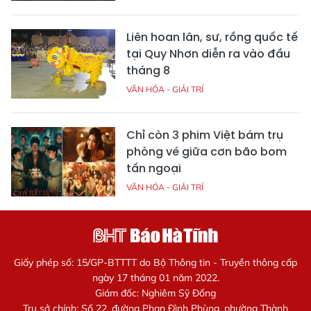
Liên hoan lân, sư, rồng quốc tế
tại Quy Nhơn diễn ra vào đầu
tháng 8
VĂN HÓA - GIẢI TRÍ
Chỉ còn 3 phim Việt bám trụ
phòng vé giữa cơn bão bom
tấn ngoại
VĂN HÓA - GIẢI TRÍ
Giấy phép số: 15/GP-BTTTT do Bộ Thông tin - Truyền thông cấp
ngày 17 tháng 01 năm 2022.
Giám đốc: Nghiêm Sỹ Đống
Trụ sở chính: Số 22, đường Phan Đình Phùng, phường Thành