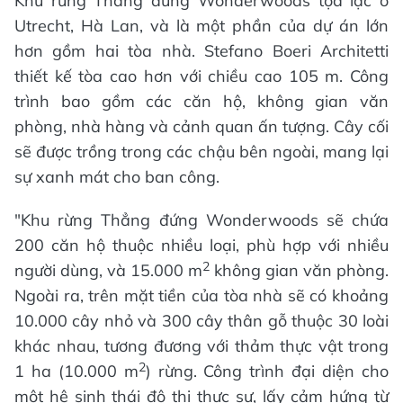
Khu rừng Thẳng đứng Wonderwoods tọa lạc ở
Utrecht, Hà Lan, và là một phần của dự án lớn
hơn gồm hai tòa nhà. Stefano Boeri Architetti
thiết kế tòa cao hơn với chiều cao 105 m. Công
trình bao gồm các căn hộ, không gian văn
phòng, nhà hàng và cảnh quan ấn tượng. Cây cối
sẽ được trồng trong các chậu bên ngoài, mang lại
sự xanh mát cho ban công.
"Khu rừng Thẳng đứng Wonderwoods sẽ chứa
200 căn hộ thuộc nhiều loại, phù hợp với nhiều
2
người dùng, và 15.000 m
không gian văn phòng.
Ngoài ra, trên mặt tiền của tòa nhà sẽ có khoảng
10.000 cây nhỏ và 300 cây thân gỗ thuộc 30 loài
khác nhau, tương đương với thảm thực vật trong
2
1 ha (10.000 m
) rừng. Công trình đại diện cho
một hệ sinh thái đô thị thực sự, lấy cảm hứng từ