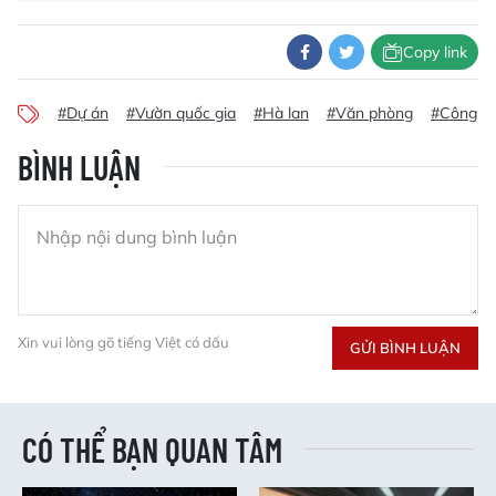
Copy link
#Dự án
#Vườn quốc gia
#Hà lan
#Văn phòng
#Công tr
BÌNH LUẬN
Xin vui lòng gõ tiếng Việt có dấu
GỬI BÌNH LUẬN
CÓ THỂ BẠN QUAN TÂM