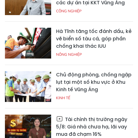
các dự án tại KKT Vũng Áng
CÔNG NGHIỆP
Hà Tĩnh tăng tốc đánh dấu, kẻ
vẽ biển số tàu cá, góp phần
chống khai thác IUU
NÔNG NGHIỆP
Chủ động phòng, chống ngập
lụt tại một số khu vực ở Khu
Kinh tế Vũng Áng
KINH TẾ
Tài chính thị trường ngày
5/8: Giá nhà chưa hạ, lãi vay
mua đã chạm 16%