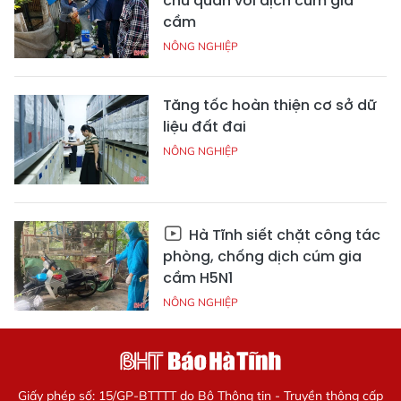
chủ quan với dịch cúm gia
cầm
NÔNG NGHIỆP
Tăng tốc hoàn thiện cơ sở dữ
liệu đất đai
NÔNG NGHIỆP
Hà Tĩnh siết chặt công tác
phòng, chống dịch cúm gia
cầm H5N1
NÔNG NGHIỆP
Giấy phép số: 15/GP-BTTTT do Bộ Thông tin - Truyền thông cấp