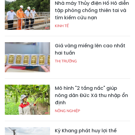
Nhà máy Thủy điện Hố Hô diễn
tập phòng chống thiên tai và
tìm kiếm cứu nạn
KINH TẾ
Giá vàng miếng lên cao nhất
hai tuần
THỊ TRƯỜNG
Mô hình "2 tầng nấc" giúp
nông dân Đức Xá thu nhập ổn
định
NÔNG NGHIỆP
Kỳ Khang phát huy lợi thế