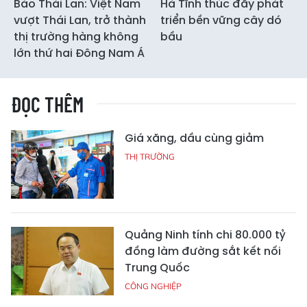
Báo Thái Lan: Việt Nam
Hà Tĩnh thúc đẩy phát
vượt Thái Lan, trở thành
triển bền vững cây dó
thị trường hàng không
bầu
lớn thứ hai Đông Nam Á
ĐỌC THÊM
Giá xăng, dầu cùng giảm
THỊ TRƯỜNG
Quảng Ninh tính chi 80.000 tỷ
đồng làm đường sắt kết nối
Trung Quốc
CÔNG NGHIỆP