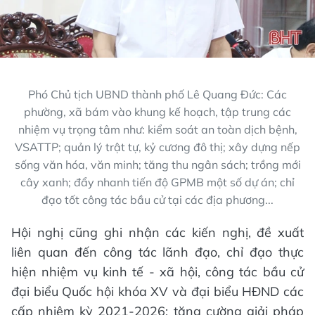
Phó Chủ tịch UBND thành phố Lê Quang Đức: Các
phường, xã bám vào khung kế hoạch, tập trung các
nhiệm vụ trọng tâm như: kiểm soát an toàn dịch bệnh,
VSATTP; quản lý trật tự, kỷ cương đô thị; xây dựng nếp
sống văn hóa, văn minh; tăng thu ngân sách; trồng mới
cây xanh; đẩy nhanh tiến độ GPMB một số dự án; chỉ
đạo tốt công tác bầu cử tại các địa phương...
Hội nghị cũng ghi nhận các kiến nghị, đề xuất
liên quan đến công tác lãnh đạo, chỉ đạo thực
hiện nhiệm vụ kinh tế - xã hội, công tác bầu cử
đại biểu Quốc hội khóa XV và đại biểu HĐND các
cấp nhiệm kỳ 2021-2026; tăng cường giải pháp