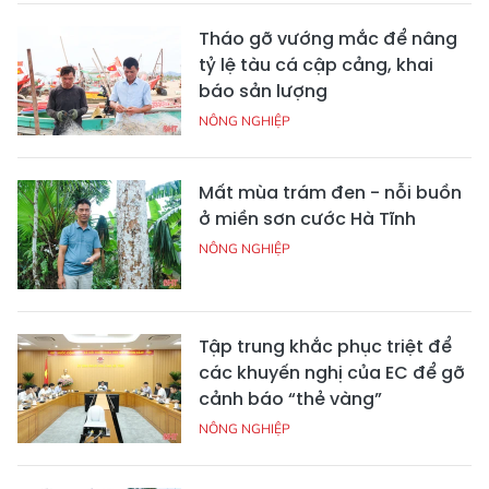
Tháo gỡ vướng mắc để nâng
tỷ lệ tàu cá cập cảng, khai
báo sản lượng
NÔNG NGHIỆP
Mất mùa trám đen - nỗi buồn
ở miền sơn cước Hà Tĩnh
NÔNG NGHIỆP
Tập trung khắc phục triệt để
các khuyến nghị của EC để gỡ
cảnh báo “thẻ vàng”
NÔNG NGHIỆP