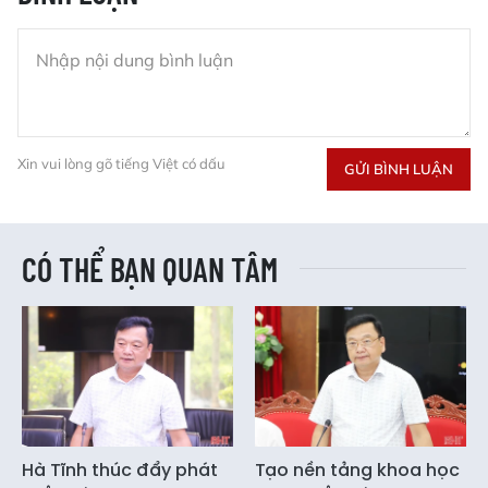
Xin vui lòng gõ tiếng Việt có dấu
GỬI BÌNH LUẬN
CÓ THỂ BẠN QUAN TÂM
Hà Tĩnh thúc đẩy phát
Tạo nền tảng khoa học