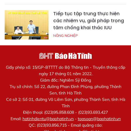
Tiếp tục tập trung thực hiện
các nhiệm vụ, giải pháp trọng
tâm chống khai thác IUU
NÔNG NGHIỆP
Giấy phép số: 15/GP-BTTTT do Bộ Thông tin - Truyền thông cấp
ngày 17 tháng 01 năm 2022.
Giám đốc: Nghiêm Sỹ Đống
Trụ sở chính: Số 22, đường Phan Đình Phùng, phường Thành
Sen, tỉnh Hà Tĩnh
Cơ sở 2: Số 01, đường Võ Liêm Sơn, phường Thành Sen, tỉnh Hà
Tĩnh
Điện thoại: (023)95.858.608 - (023)93.693.427
Email:
hatinhdientu@baohatinh.vn
-
toasoan@baohatinh.vn
QC: (023)93.856.715 - Email quảng cáo: