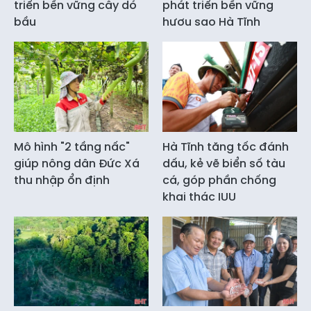
triển bền vững cây dó
phát triển bền vững
bầu
hươu sao Hà Tĩnh
Mô hình "2 tầng nấc"
Hà Tĩnh tăng tốc đánh
giúp nông dân Đức Xá
dấu, kẻ vẽ biển số tàu
thu nhập ổn định
cá, góp phần chống
khai thác IUU