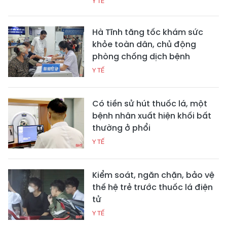
Y TẾ
Hà Tĩnh tăng tốc khám sức
khỏe toàn dân, chủ động
phòng chống dịch bệnh
Y TẾ
Có tiền sử hút thuốc lá, một
bệnh nhân xuất hiện khối bất
thường ở phổi
Y TẾ
Kiểm soát, ngăn chặn, bảo vệ
thế hệ trẻ trước thuốc lá điện
tử
Y TẾ