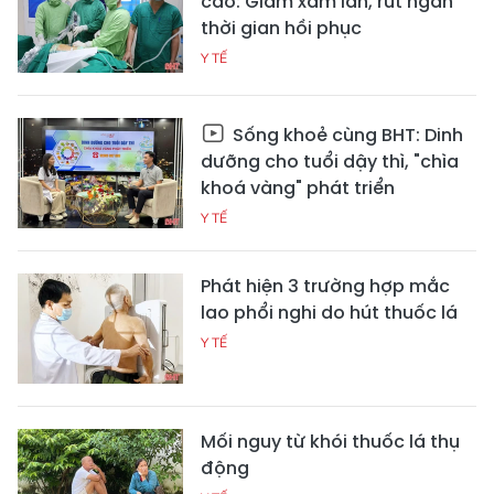
cao: Giảm xâm lấn, rút ngắn
thời gian hồi phục
Y TẾ
Sống khoẻ cùng BHT: Dinh
dưỡng cho tuổi dậy thì, "chìa
khoá vàng" phát triển
Y TẾ
Phát hiện 3 trường hợp mắc
lao phổi nghi do hút thuốc lá
Y TẾ
Mối nguy từ khói thuốc lá thụ
động