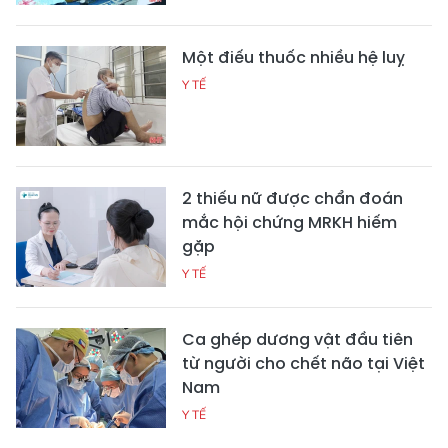
Một điếu thuốc nhiều hệ luỵ
Y TẾ
2 thiếu nữ được chẩn đoán
mắc hội chứng MRKH hiếm
gặp
Y TẾ
Ca ghép dương vật đầu tiên
từ người cho chết não tại Việt
Nam
Y TẾ