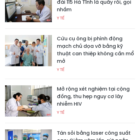
đài 115 Hà Tĩnh là quấy rối, gọi
nhầm
Y TẾ
Cứu cụ ông bị phình động
mạch chủ dọa vỡ bằng kỹ
thuật can thiệp không cần mổ
mở
Y TẾ
Mở rộng xét nghiệm tại cộng
đồng, thu hẹp nguy cơ lây
nhiễm HIV
Y TẾ
Tán sỏi bằng laser công suất