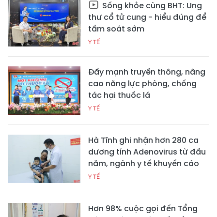
Sống khỏe cùng BHT: Ung
thư cổ tử cung - hiểu đúng để
tầm soát sớm
Y TẾ
Đẩy mạnh truyền thông, nâng
cao năng lực phòng, chống
tác hại thuốc lá
Y TẾ
Hà Tĩnh ghi nhận hơn 280 ca
dương tính Adenovirus từ đầu
năm, ngành y tế khuyến cáo
Y TẾ
Hơn 98% cuộc gọi đến Tổng