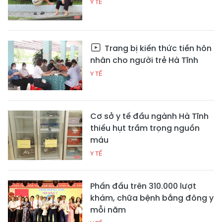
Y TẾ
Trang bị kiến thức tiền hôn
nhân cho người trẻ Hà Tĩnh
Y TẾ
Cơ sở y tế đầu ngành Hà Tĩnh
thiếu hụt trầm trọng nguồn
máu
Y TẾ
Phấn đấu trên 310.000 lượt
khám, chữa bệnh bằng đông y
mỗi năm