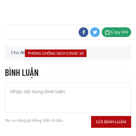
Copy link
Chủ đề
PHÒNG CHỐNG DỊCH COVID-19
BÌNH LUẬN
Xin vui lòng gõ tiếng Việt có dấu
GỬI BÌNH LUẬN