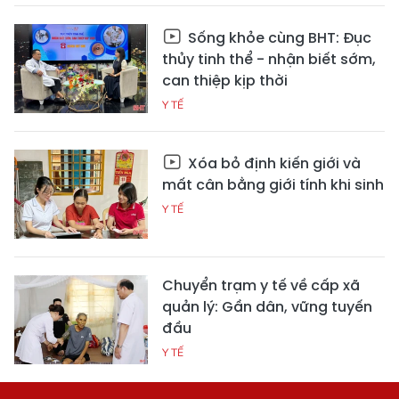
Sống khỏe cùng BHT: Đục
thủy tinh thể - nhận biết sớm,
can thiệp kịp thời
Y TẾ
Xóa bỏ định kiến giới và
mất cân bằng giới tính khi sinh
Y TẾ
Chuyển trạm y tế về cấp xã
quản lý: Gần dân, vững tuyến
đầu
Y TẾ