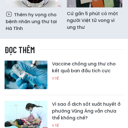
Cứ gần 5 phút có một
Thêm hy vọng cho
người Việt tử vong vì
bệnh nhân ung thư tại
ung thư
Hà Tĩnh
ĐỌC THÊM
Vaccine chống ung thư cho
kết quả ban đầu tích cực
Y TẾ
Vì sao ổ dịch sốt xuất huyết ở
phường Vũng Áng vẫn chưa
thể khống chế?
Y TẾ