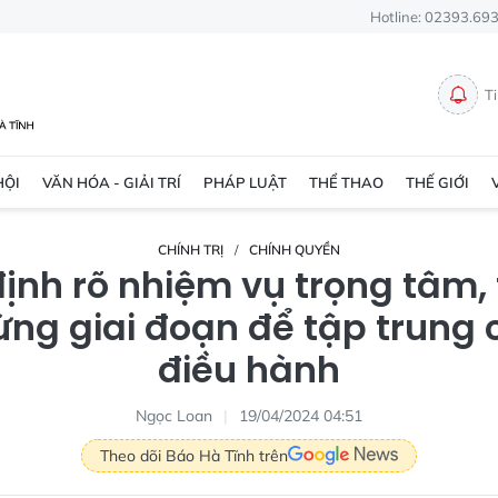
Hotline: 02393.69
T
HỘI
VĂN HÓA - GIẢI TRÍ
PHÁP LUẬT
THỂ THAO
THẾ GIỚI
CHÍNH TRỊ
CHÍNH QUYỀN
ịnh rõ nhiệm vụ trọng tâm,
ừng giai đoạn để tập trung c
điều hành
Ngọc Loan
19/04/2024 04:51
Theo dõi Báo Hà Tĩnh trên