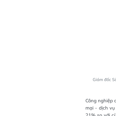
Giám đốc Sở
Công nghiệp d
mại - dịch vụ
21% so với c