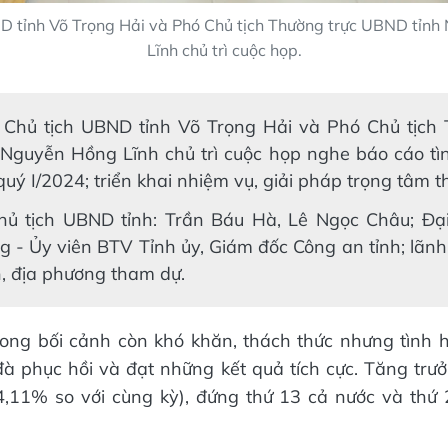
D tỉnh Võ Trọng Hải và Phó Chủ tịch Thường trực UBND tỉn
Lĩnh chủ trì cuộc họp.
 Chủ tịch UBND tỉnh Võ Trọng Hải và Phó Chủ tịch 
Nguyễn Hồng Lĩnh chủ trì cuộc họp nghe báo cáo tìn
 quý I/2024; triển khai nhiệm vụ, giải pháp trọng tâm th
ủ tịch UBND tỉnh: Trần Báu Hà, Lê Ngọc Châu; Đạ
 - Ủy viên BTV Tỉnh ủy, Giám đốc Công an tỉnh; lãnh
, địa phương tham dự.
rong bối cảnh còn khó khăn, thách thức nhưng tình
 đà phục hồi và đạt những kết quả tích cực. Tăng trưở
4,11% so với cùng kỳ), đứng thứ 13 cả nước và thứ 