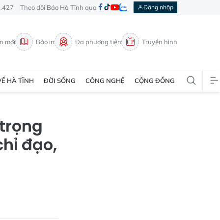
3.427
Theo dõi Báo Hà Tĩnh qua
Đăng nhập
in mới
Báo in
Đa phương tiện
Truyền hình
VỀ HÀ TĨNH
ĐỜI SỐNG
CÔNG NGHỆ
CỘNG ĐỒNG
 trọng
hỉ đạo,