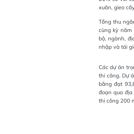
xuân, gieo cấ
Tổng thu ngân
cùng kỳ năm 
bộ, ngành, đị
nhập và tái gi
Các dự án trọn
thi công. Dự
bằng đạt 93,
đoạn qua địa 
thi công 200 