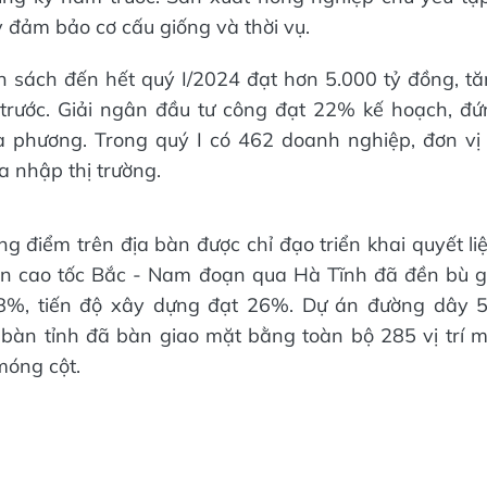
y đảm bảo cơ cấu giống và thời vụ.
 sách đến hết quý I/2024 đạt hơn 5.000 tỷ đồng, t
trước. Giải ngân đầu tư công đạt 22% kế hoạch, đứ
a phương. Trong quý I có 462 doanh nghiệp, đơn vị 
a nhập thị trường.
g điểm trên địa bàn được chỉ đạo triển khai quyết li
 án cao tốc Bắc - Nam đoạn qua Hà Tĩnh đã đền bù g
8%, tiến độ xây dựng đạt 26%. Dự án đường dây
bàn tỉnh đã bàn giao mặt bằng toàn bộ 285 vị trí 
móng cột.