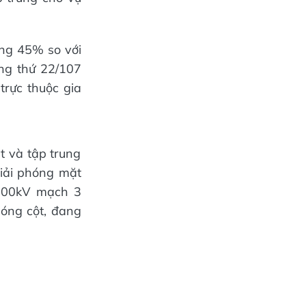
ăng 45% so với
ng thứ 22/107
trực thuộc gia
ệt và tập trung
iải phóng mặt
 500kV mạch 3
móng cột, đang