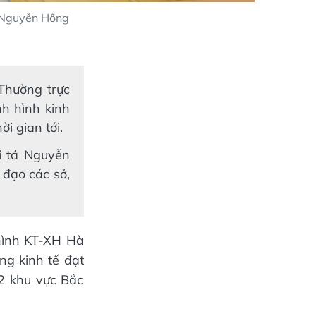
h Nguyễn Hồng
Thường trực
h hình kinh
ời gian tới.
i tá Nguyễn
 đạo các sở,
 hình KT-XH Hà
ng kinh tế đạt
2 khu vực Bắc