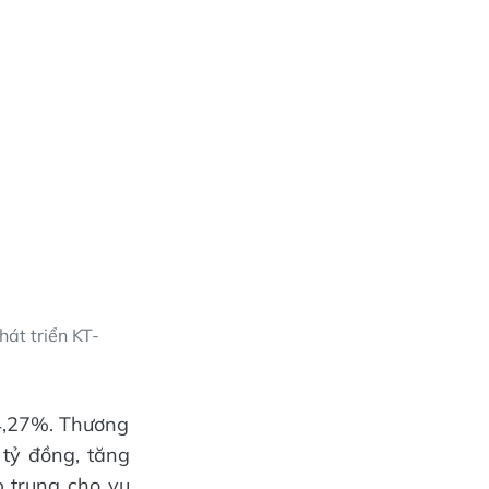
át triển KT-
 4,27%. Thương
 tỷ đồng, tăng
 trung cho vụ