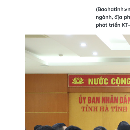
(Baohatinh.vn
ngành, địa ph
phát triển KT
Ẻ