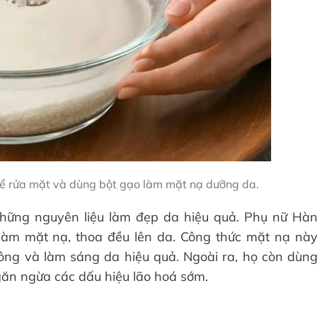
ể rửa mặt và dùng bột gạo làm mặt nạ dưỡng da.
những nguyên liệu làm đẹp da hiệu quả. Phụ nữ Hà
làm mặt nạ, thoa đều lên da. Công thức mặt nạ nà
n lông và làm sáng da hiệu quả. Ngoài ra, họ còn dùn
găn ngừa các dấu hiệu lão hoá sớm.