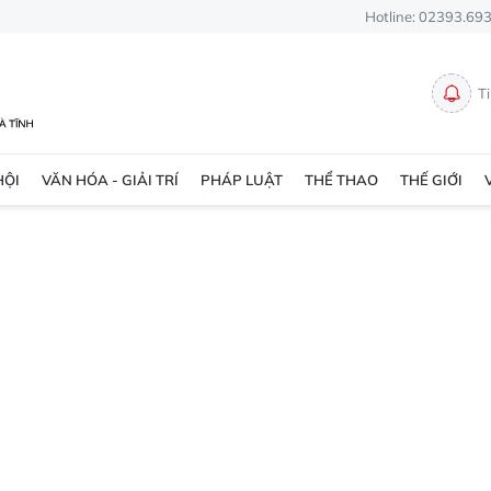
Hotline: 02393.69
T
HỘI
VĂN HÓA - GIẢI TRÍ
PHÁP LUẬT
THỂ THAO
THẾ GIỚI