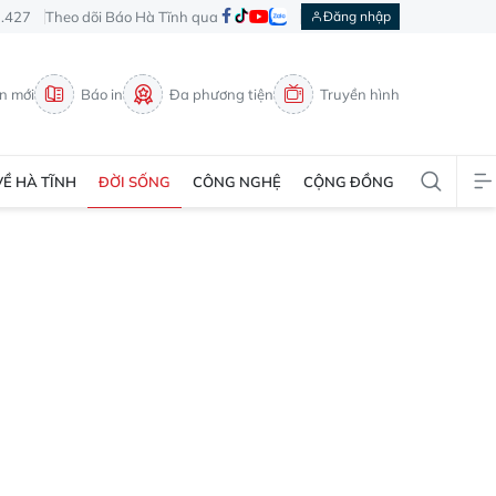
3.427
Theo dõi Báo Hà Tĩnh qua
Đăng nhập
in mới
Báo in
Đa phương tiện
Truyền hình
VỀ HÀ TĨNH
ĐỜI SỐNG
CÔNG NGHỆ
CỘNG ĐỒNG