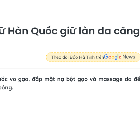
nữ Hàn Quốc giữ làn da căng
Theo dõi Báo Hà Tĩnh trên
ước vo gạo, đắp mặt nạ bột gạo và massage da đ
bóng.