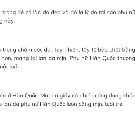
rọng để có làn da đẹp và đó là lý do tại sao phụ n
g này.
ng trong chăm sóc da. Tuy nhiên, tẩy tế bào chết bằn
 hơn, mang lại làn da mịn. Phụ nữ Hàn Quốc thườn
một tuần.
iến ở Hàn Quốc. Mặt nạ giấy có nhiều công dụng khá
p làn da phụ nữ Hàn Quốc luôn căng mịn, tươi trẻ.