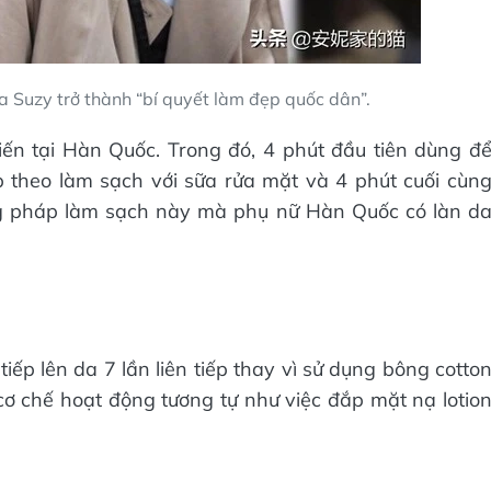
a Suzy trở thành “bí quyết làm đẹp quốc dân”.
ến tại Hàn Quốc. Trong đó, 4 phút đầu tiên dùng đ
p theo làm sạch với sữa rửa mặt và 4 phút cuối cùn
ng pháp làm sạch này mà phụ nữ Hàn Quốc có làn d
tiếp lên da 7 lần liên tiếp thay vì sử dụng bông cotto
ơ chế hoạt động tương tự như việc đắp mặt nạ lotio