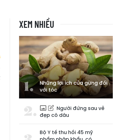
XEM NHIỀU
ể
Những lợi ích của gừng đối
với tóc
Người đứng sau vẻ
đẹp cô dâu
Bộ Y tế thu hồi 45 mỹ
phẩm nhập khẩu, có