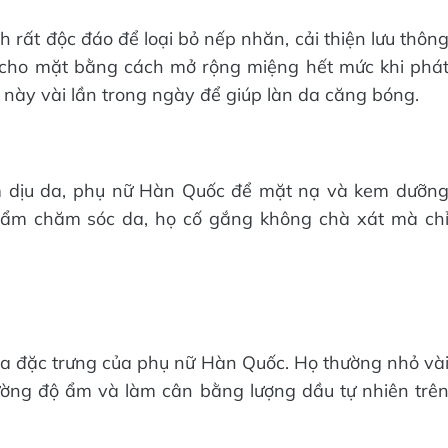
rất độc đáo để loại bỏ nếp nhăn, cải thiện lưu thôn
 cho mặt bằng cách mở rộng miệng hết mức khi phá
 này vài lần trong ngày để giúp làn da căng bóng.
m dịu da, phụ nữ Hàn Quốc để mặt nạ và kem dưỡn
phẩm chăm sóc da, họ cố gắng không chà xát mà ch
a đặc trưng của phụ nữ Hàn Quốc. Họ thường nhỏ và
ường độ ẩm và làm cân bằng lượng dầu tự nhiên trê