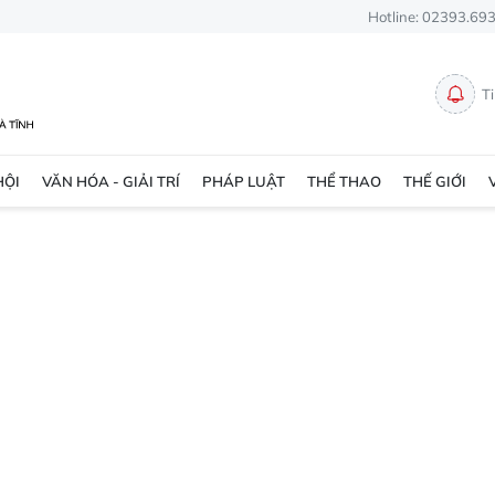
Hotline: 02393.69
T
HỘI
VĂN HÓA - GIẢI TRÍ
PHÁP LUẬT
THỂ THAO
THẾ GIỚI