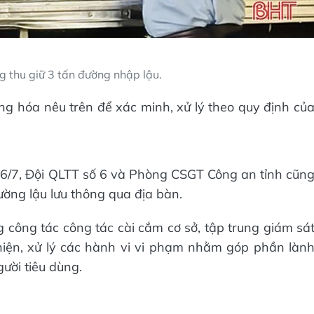
g thu giữ 3 tấn đường nhập lậu.
g hóa nêu trên để xác minh, xử lý theo quy định củ
y 6/7, Đội QLTT số 6 và Phòng CSGT Công an tỉnh cũn
ường lậu lưu thông qua địa bàn.
ng công tác công tác cài cắm cơ sở, tập trung giám sá
hiện, xử lý các hành vi vi phạm nhằm góp phần làn
ười tiêu dùng.