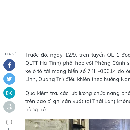
Trước đó, ngày 12/9, trên tuyến QL 1 đ
CHIA SẺ
QLTT Hà Tĩnh) phối hợp với Phòng Cảnh sá
xe ô tô tải mang biển số 74H-00614 do ô
Linh, Quảng Trị) điều khiển theo hướng Na
Qua kiểm tra, các lực lượng chức năng ph
trên bao bì ghi sản xuất tại Thái Lan) kh
hàng hóa.
0