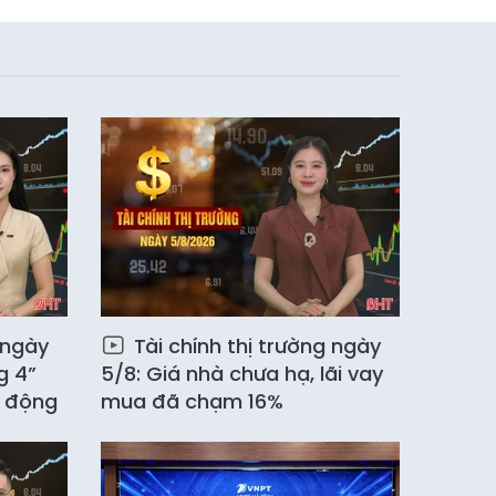
 ngày
Tài chính thị trường ngày
g 4”
5/8: Giá nhà chưa hạ, lãi vay
y động
mua đã chạm 16%