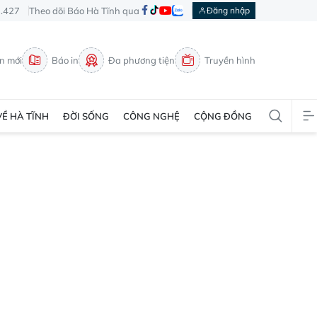
3.427
Theo dõi Báo Hà Tĩnh qua
Đăng nhập
in mới
Báo in
Đa phương tiện
Truyền hình
VỀ HÀ TĨNH
ĐỜI SỐNG
CÔNG NGHỆ
CỘNG ĐỒNG