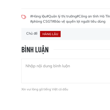
#Hàng lậu
#Quản lý thị trường
#Công an tỉnh Hà Tĩ
#phòng CSGT
#Bảo vệ quyền lợi người tiêu dùng
Chủ đề
HÀNG LẬU
BÌNH LUẬN
Xin vui lòng gõ tiếng Việt có dấu