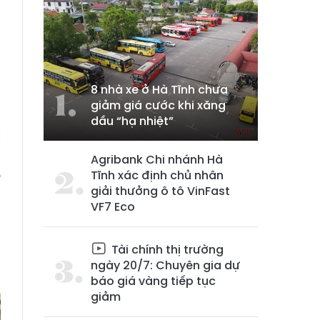
8 nhà xe ở Hà Tĩnh chưa
giảm giá cước khi xăng
dầu “hạ nhiệt”
c
a
Agribank Chi nhánh Hà
o
Tĩnh xác định chủ nhân
giải thưởng ô tô VinFast
VF7 Eco
,
a
Tài chính thị trường
ngày 20/7: Chuyên gia dự
báo giá vàng tiếp tục
giảm