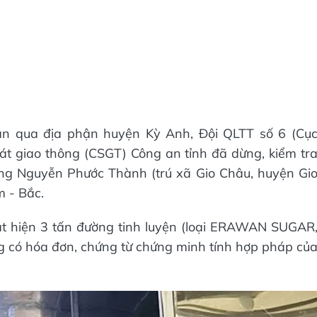
oạn qua địa phận huyện Kỳ Anh, Đội QLTT số 6 (Cụ
t giao thông (CSGT) Công an tỉnh đã dừng, kiểm tr
ng Nguyễn Phước Thành (trú xã Gio Châu, huyện Gi
m - Bắc.
át hiện 3 tấn đường tinh luyện (loại ERAWAN SUGAR
ông có hóa đơn, chứng từ chứng minh tính hợp pháp củ