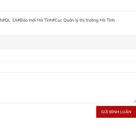
nh
#QL 1A
#Báo mới Hà Tĩnh
#Cục Quản lý thị trường Hà Tĩnh
GỬI BÌNH LUẬN