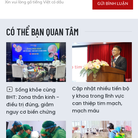
Xin vui lòng gõ tiếng Việt có dấu
GỬI BÌNH LUẬN
CÓ THỂ BẠN QUAN TÂM
Cập nhật nhiều tiến bộ
Sống khỏe cùng
y khoa trong lĩnh vực
BHT: Zona thần kinh -
can thiệp tim mạch,
điều trị đúng, giảm
mạch máu
nguy cơ biến chứng