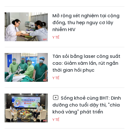
Mở rộng xét nghiệm tại cộng
đồng, thu hẹp nguy cơ lây
nhiễm HIV
Y TẾ
Tán sỏi bằng laser công suất
cao: Giảm xâm lấn, rút ngắn
thời gian hồi phục
Y TẾ
Sống khoẻ cùng BHT: Dinh
dưỡng cho tuổi dậy thì, "chìa
khoá vàng" phát triển
Y TẾ