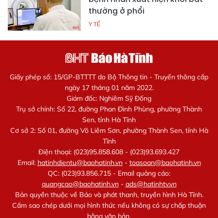
thường ở phổi
Y TẾ
Giấy phép số: 15/GP-BTTTT do Bộ Thông tin - Truyền thông cấp
ngày 17 tháng 01 năm 2022.
Giám đốc: Nghiêm Sỹ Đống
Trụ sở chính: Số 22, đường Phan Đình Phùng, phường Thành
Sen, tỉnh Hà Tĩnh
Cơ sở 2: Số 01, đường Võ Liêm Sơn, phường Thành Sen, tỉnh Hà
Tĩnh
Điện thoại: (023)95.858.608 - (023)93.693.427
Email:
hatinhdientu@baohatinh.vn
-
toasoan@baohatinh.vn
QC: (023)93.856.715 - Email quảng cáo:
quangcao@baohatinh.vn
-
ads@hatinhtv.vn
Bản quyền thuộc về Báo và phát thanh, truyền hình Hà Tĩnh.
Cấm sao chép dưới mọi hình thức nếu không có sự chấp thuận
bằng văn bản.