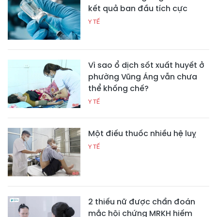
kết quả ban đầu tích cực
Y TẾ
Vì sao ổ dịch sốt xuất huyết ở
phường Vũng Áng vẫn chưa
thể khống chế?
Y TẾ
Một điếu thuốc nhiều hệ luỵ
Y TẾ
2 thiếu nữ được chẩn đoán
mắc hội chứng MRKH hiếm