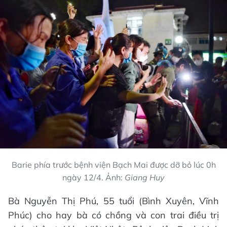
Barie phía trước bệnh viện Bạch Mai được dỡ bỏ lúc 0h
ngày 12/4. Ảnh:
Giang Huy
Bà Nguyễn Thị Phú, 55 tuổi (Bình Xuyên, Vĩnh
Phúc) cho hay bà có chồng và con trai điều trị