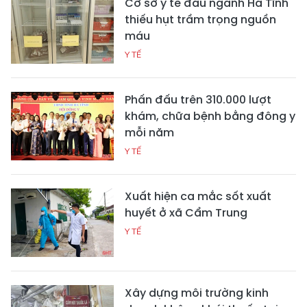
Cơ sở y tế đầu ngành Hà Tĩnh
thiếu hụt trầm trọng nguồn
máu
Y TẾ
Phấn đấu trên 310.000 lượt
khám, chữa bệnh bằng đông y
mỗi năm
Y TẾ
Xuất hiện ca mắc sốt xuất
huyết ở xã Cẩm Trung
Y TẾ
Xây dựng môi trường kinh