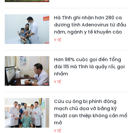
Hà Tĩnh ghi nhận hơn 280 ca
dương tính Adenovirus từ đầu
năm, ngành y tế khuyến cáo
Y TẾ
Hơn 98% cuộc gọi đến Tổng
đài 115 Hà Tĩnh là quấy rối, gọi
nhầm
Y TẾ
Cứu cụ ông bị phình động
mạch chủ dọa vỡ bằng kỹ
thuật can thiệp không cần mổ
mở
Y TẾ