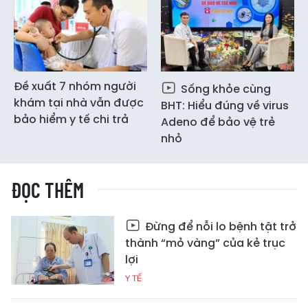
Đề xuất 7 nhóm người
Sống khỏe cùng
khám tại nhà vẫn được
BHT: Hiểu đúng về virus
bảo hiểm y tế chi trả
Adeno để bảo vệ trẻ
nhỏ
ĐỌC THÊM
Đừng để nỗi lo bệnh tật trở
thành “mỏ vàng” của kẻ trục
lợi
Y TẾ