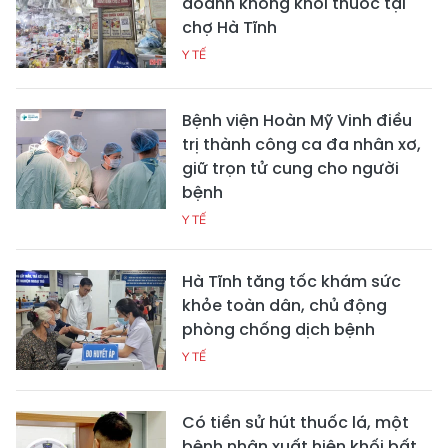
doanh không khói thuốc tại
chợ Hà Tĩnh
Y TẾ
Bệnh viện Hoàn Mỹ Vinh điều
trị thành công ca đa nhân xơ,
giữ trọn tử cung cho người
bệnh
Y TẾ
Hà Tĩnh tăng tốc khám sức
khỏe toàn dân, chủ động
phòng chống dịch bệnh
Y TẾ
Có tiền sử hút thuốc lá, một
bệnh nhân xuất hiện khối bất