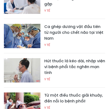
gặp
Y TẾ
Ca ghép dương vật đầu tiên
từ người cho chết não tại Việt
Nam
Y TẾ
Hút thuốc lá kéo dài, nhập viện
vì bệnh phổi tắc nghẽn mạn
tính
Y TẾ
Từ một điếu thuốc giải khuây,
đến nỗi lo bệnh phổi!
Y TẾ