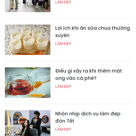
LÀM ĐẸP
Lợi ích khi ăn sữa chua thường
xuyên
LÀM ĐẸP
Điều gì xảy ra khi thêm mật
ong vào cà phê?
LÀM ĐẸP
Nhộn nhịp dịch vụ làm đẹp
đón Tết
LÀM ĐẸP