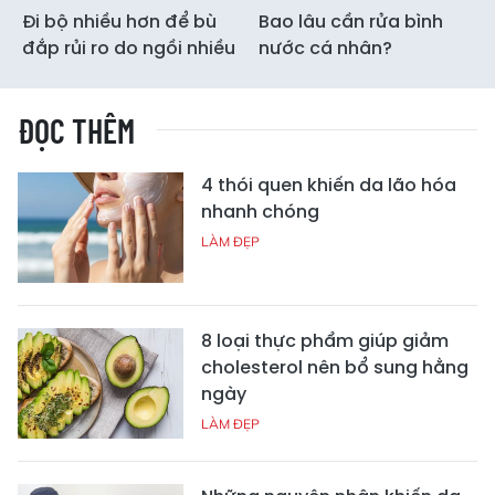
Đi bộ nhiều hơn để bù
Bao lâu cần rửa bình
đắp rủi ro do ngồi nhiều
nước cá nhân?
ĐỌC THÊM
4 thói quen khiến da lão hóa
nhanh chóng
LÀM ĐẸP
8 loại thực phẩm giúp giảm
cholesterol nên bổ sung hằng
ngày
LÀM ĐẸP