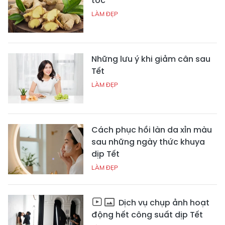
tóc
LÀM ĐẸP
Những lưu ý khi giảm cân sau
Tết
LÀM ĐẸP
Cách phục hồi làn da xỉn màu
sau những ngày thức khuya
dịp Tết
LÀM ĐẸP
Dịch vụ chụp ảnh hoạt
động hết công suất dịp Tết