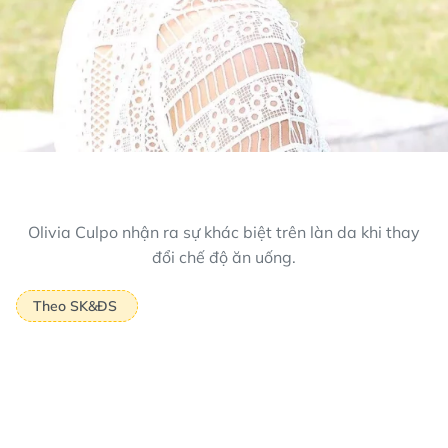
đổi chế độ ăn uống.
‏Theo SK&ĐS‏ ‏