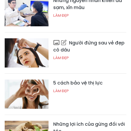
Những nguyên nhân khiến da
sạm, xỉn màu
LÀM ĐẸP
Người đứng sau vẻ đẹp
cô dâu
LÀM ĐẸP
5 cách bảo vệ thị lực
LÀM ĐẸP
Những lợi ích của gừng đối với