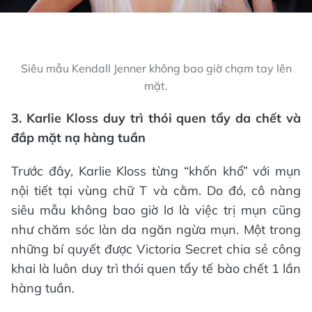
Siêu mẫu Kendall Jenner không bao giờ chạm tay lên
3. Karlie Kloss duy trì thói quen tẩy da chết và
đắp mặt nạ hàng tuần
nội tiết tại vùng chữ T và cằm. Do đó, cô nàng
siêu mẫu không bao giờ lơ là việc trị mụn cũng
như chăm sóc làn da ngăn ngừa mụn. Một trong
những bí quyết được Victoria Secret chia sẻ công
khai là luôn duy trì thói quen tẩy tế bào chết 1 lần