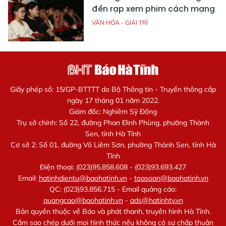
đến rạp xem phim cách mạng
VĂN HÓA - GIẢI TRÍ
Giấy phép số: 15/GP-BTTTT do Bộ Thông tin - Truyền thông cấp
ngày 17 tháng 01 năm 2022.
Giám đốc: Nghiêm Sỹ Đống
Trụ sở chính: Số 22, đường Phan Đình Phùng, phường Thành
Sen, tỉnh Hà Tĩnh
Cơ sở 2: Số 01, đường Võ Liêm Sơn, phường Thành Sen, tỉnh Hà
Tĩnh
Điện thoại: (023)95.858.608 - (023)93.693.427
Email:
hatinhdientu@baohatinh.vn
-
toasoan@baohatinh.vn
QC: (023)93.856.715 - Email quảng cáo:
quangcao@baohatinh.vn
-
ads@hatinhtv.vn
Bản quyền thuộc về Báo và phát thanh, truyền hình Hà Tĩnh.
Cấm sao chép dưới mọi hình thức nếu không có sự chấp thuận