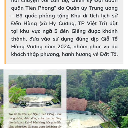
nói chuyện với cán bộ, chiến sỹ Đại đoàn
quân Tiên Phong” do Quân ủy Trung ương
– Bộ quốc phòng tặng Khu di tích lịch sử
Đền Hùng (xã Hy Cương, TP Việt Trì) đặt
tại khu vực ngã 5 đền Giếng được khánh
thành, đưa vào sử dụng đúng dịp Giỗ Tổ
Hùng Vương năm 2024, nhằm phục vụ du
khách thập phương, hành hương về Đất Tổ.