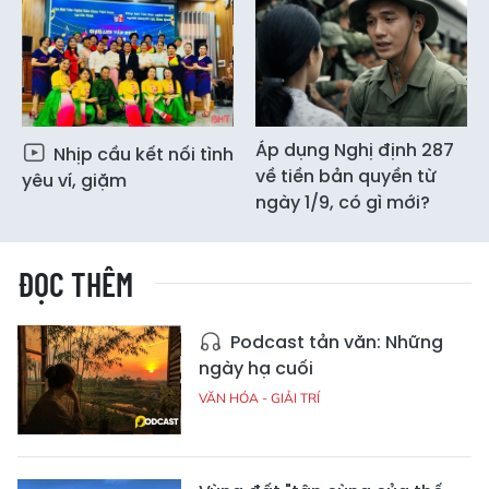
Áp dụng Nghị định 287
Nhịp cầu kết nối tình
về tiền bản quyền từ
yêu ví, giặm
ngày 1/9, có gì mới?
ĐỌC THÊM
Podcast tản văn: Những
ngày hạ cuối
VĂN HÓA - GIẢI TRÍ