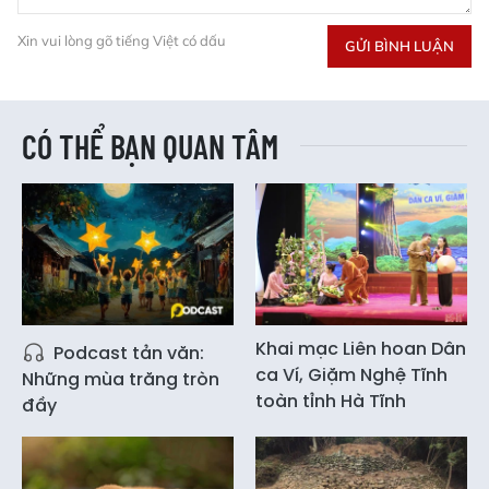
Xin vui lòng gõ tiếng Việt có dấu
GỬI BÌNH LUẬN
CÓ THỂ BẠN QUAN TÂM
Khai mạc Liên hoan Dân
Podcast tản văn:
ca Ví, Giặm Nghệ Tĩnh
Những mùa trăng tròn
toàn tỉnh Hà Tĩnh
đầy