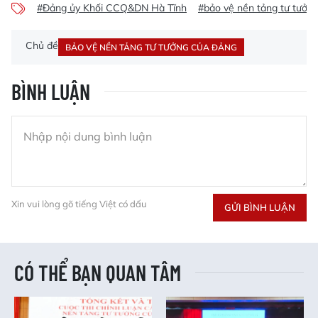
#Đảng ủy Khối CCQ&DN Hà Tĩnh
#bảo vệ nền tảng tư tưởn
Chủ đề
BẢO VỆ NỀN TẢNG TƯ TƯỞNG CỦA ĐẢNG
BÌNH LUẬN
Xin vui lòng gõ tiếng Việt có dấu
GỬI BÌNH LUẬN
CÓ THỂ BẠN QUAN TÂM