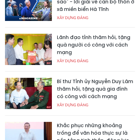
sào" - lời giải về cán bộ thôn ở
xã miền biển Hà Tĩnh
XÂY DỰNG ĐẢNG
Lãnh đạo tỉnh thăm hỏi, tặng
quà người có công với cách
mạng
XÂY DỰNG ĐẢNG
Bí thư Tỉnh ủy Nguyễn Duy Lâm
thăm hỏi, tặng quà gia đình
có công với cách mạng
XÂY DỰNG ĐẢNG
Khắc phục những khoảng
trống để văn hóa thực sự là