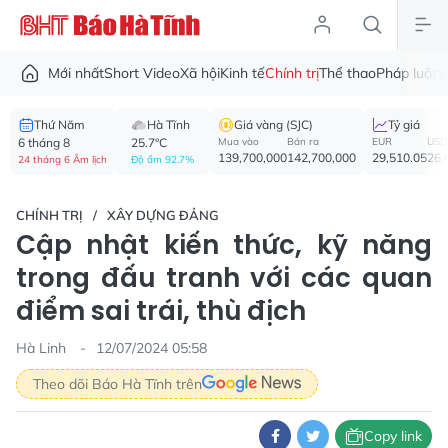
Mới nhất
Short Video
Xã hội
Kinh tế
Chính trị
Thể thao
Pháp luật
V
Thứ Năm
Hà Tĩnh
Giá vàng (SJC)
Tỷ giá
6 tháng 8
25.7°C
Mua vào
Bán ra
EUR
USD
139,700,000
142,700,000
29,510.05
26,
24 tháng 6 Âm lịch
Độ ẩm 92.7%
CHÍNH TRỊ
XÂY DỰNG ĐẢNG
Cập nhật kiến thức, kỹ năng
trong đấu tranh với các quan
điểm sai trái, thù địch
Hà Linh
12/07/2024 05:58
Theo dõi Báo Hà Tĩnh trên
Copy link