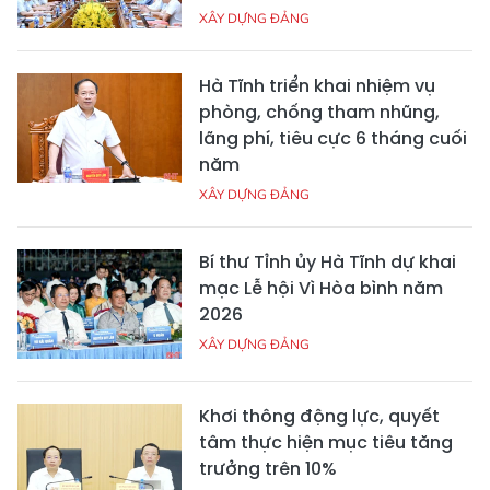
XÂY DỰNG ĐẢNG
Hà Tĩnh triển khai nhiệm vụ
phòng, chống tham nhũng,
lãng phí, tiêu cực 6 tháng cuối
năm
XÂY DỰNG ĐẢNG
Bí thư Tỉnh ủy Hà Tĩnh dự khai
mạc Lễ hội Vì Hòa bình năm
2026
XÂY DỰNG ĐẢNG
Khơi thông động lực, quyết
tâm thực hiện mục tiêu tăng
trưởng trên 10%