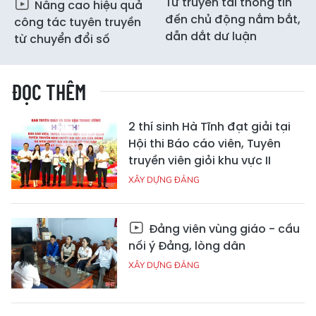
Từ truyền tải thông tin
Nâng cao hiệu quả
đến chủ động nắm bắt,
công tác tuyên truyền
dẫn dắt dư luận
từ chuyển đổi số
ĐỌC THÊM
2 thí sinh Hà Tĩnh đạt giải tại
Hội thi Báo cáo viên, Tuyên
truyền viên giỏi khu vực II
XÂY DỰNG ĐẢNG
Đảng viên vùng giáo - cầu
nối ý Đảng, lòng dân
XÂY DỰNG ĐẢNG