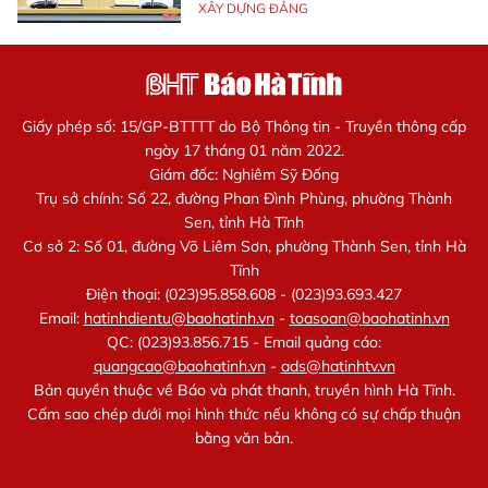
XÂY DỰNG ĐẢNG
Giấy phép số: 15/GP-BTTTT do Bộ Thông tin - Truyền thông cấp
ngày 17 tháng 01 năm 2022.
Giám đốc: Nghiêm Sỹ Đống
Trụ sở chính: Số 22, đường Phan Đình Phùng, phường Thành
Sen, tỉnh Hà Tĩnh
Cơ sở 2: Số 01, đường Võ Liêm Sơn, phường Thành Sen, tỉnh Hà
Tĩnh
Điện thoại: (023)95.858.608 - (023)93.693.427
Email:
hatinhdientu@baohatinh.vn
-
toasoan@baohatinh.vn
QC: (023)93.856.715 - Email quảng cáo:
quangcao@baohatinh.vn
-
ads@hatinhtv.vn
Bản quyền thuộc về Báo và phát thanh, truyền hình Hà Tĩnh.
Cấm sao chép dưới mọi hình thức nếu không có sự chấp thuận
bằng văn bản.