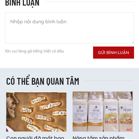
BÌNH LUẬN
Xin vui lòng gõ tiếng Việt có dấu
GỬI BÌNH LUẬN
CÓ THỂ BẠN QUAN TÂM
Con người đã mất bao
Nâng tầm sản phẩm