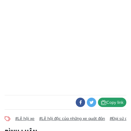
Copy link
#Lễ hội xe
#Lễ hội độc của những xe quát đản
#Đại sứ qua