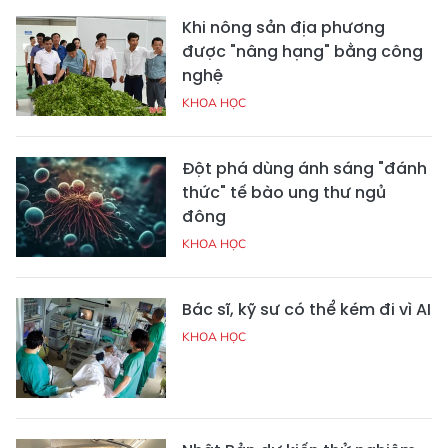
Khi nông sản địa phương
được "nâng hạng" bằng công
nghệ
KHOA HỌC
Đột phá dùng ánh sáng "đánh
thức" tế bào ung thư ngủ
đông
KHOA HỌC
Bác sĩ, kỹ sư có thể kém đi vì AI
KHOA HỌC