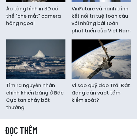
Áo tàng hình in 3D có
VinFuture và hành trình
thể "che mắt" camera
kết nối trí tuệ toàn cầu
hồng ngoại
với những bài toán
phát triển của Việt Nam
Tìm ra nguyên nhân
Vì sao quỹ đạo Trái Đất
chính khiến băng ở Bắc
đang dần vượt tầm
Cực tan chảy bất
kiểm soát?
thường
ĐỌC THÊM