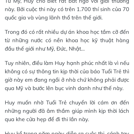
Từ Mỹ, Huy cho biết rất bất ngờ với giải thưởng
này. Bởi cuộc thi này có trên 1.700 thí sinh của 70
quốc gia và vùng lãnh thổ trên thế giới.
Trong đó có rất nhiều dự án khoa học tầm cỡ đến
từ những nước có nền khoa học kỹ thuật hàng
đầu thế giới như Mỹ, Đức, Nhật…
Tuy nhiên, điều làm Huy hạnh phúc nhất là vì nếu
không có sự thông tin kịp thời của báo Tuổi Trẻ thì
giờ này em đang ngồi ở nhà chứ không phải được
qua Mỹ và bước lên bục vinh danh như thế này.
Huy muốn nhờ Tuổi Trẻ chuyển lời cám ơn đến
những người đã âm thầm giúp mình kịp thời lách
qua khe cửa hẹp để đi thi lần này.
Huy kể trong năm ngày diễn ra cuộc thi, cánh tay