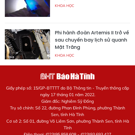
KHOA HỌC
Phi hành đoàn Artemis II trở về
sau chuyến bay lịch sử quanh
Mặt Trăng
KHOA HỌC
Giấy phép số: 15/GP-BTTTT do Bộ Thông tin - Truyền thông cấp
ngày 17 tháng 01 năm 2022.
Giám đốc: Nghiêm Sỹ Đống
Trụ sở chính: Số 22, đường Phan Đình Phùng, phường Thành
Sen, tỉnh Hà Tĩnh
Cơ sở 2: Số 01, đường Võ Liêm Sơn, phường Thành Sen, tỉnh Hà
Tĩnh
Điện thoại: (023)95.858.608 - (023)93.693.427