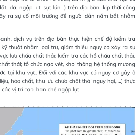
t, đá; ngập lụt; sụt lún...) trên địa bàn; kịp thời côn
gây ra sự cố môi trường để người dân nắm bắt nhằ
.
anh, dịch vụ trên địa bàn thực hiện chế độ kiểm tr
kỹ thuật nhằm loại trừ, giảm thiểu nguy cơ xảy ra s
vực lưu chứa chất thải; kiểm tra các hồ chứa chất thải
ữ chất thải; tổ chức nạo vét, khơi thông hệ thống mươn
ớc tại khu vực. Đối với các khu vực có nguy cơ gây 
ệu, hóa chất, khu lưu chứa chất thải nguy hại,….) thự
các vị trí cao, hạn chế ngập lụt.