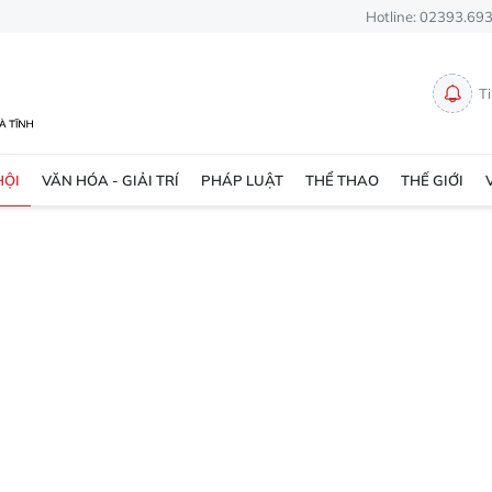
Hotline: 02393.69
T
HỘI
VĂN HÓA - GIẢI TRÍ
PHÁP LUẬT
THỂ THAO
THẾ GIỚI