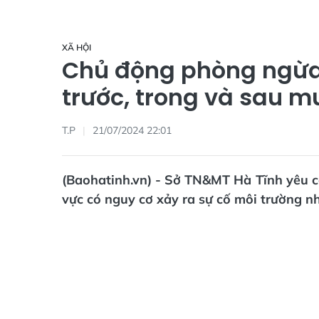
XÃ HỘI
Chủ động phòng ngừa,
trước, trong và sau m
T.P
21/07/2024 22:01
(Baohatinh.vn) - Sở TN&MT Hà Tĩnh yêu cầ
vực có nguy cơ xảy ra sự cố môi trường như