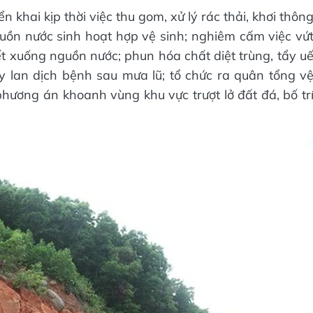
n khai kịp thời việc thu gom, xử lý rác thải, khơi thôn
uồn nước sinh hoạt hợp vệ sinh; nghiêm cấm việc vứ
hết xuống nguồn nước; phun hóa chất diệt trùng, tẩy u
 lan dịch bệnh sau mưa lũ; tổ chức ra quân tổng v
phương án khoanh vùng khu vực trượt lở đất đá, bố tr