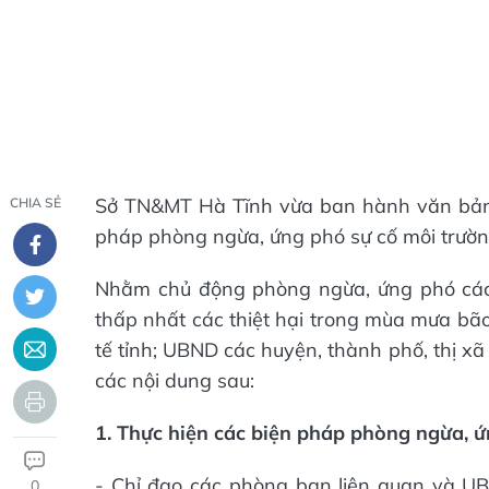
Sở TN&MT Hà Tĩnh vừa ban hành văn bản 
CHIA SẺ
pháp phòng ngừa, ứng phó sự cố môi trường
Nhằm chủ động phòng ngừa, ứng phó các 
thấp nhất các thiệt hại trong mùa mưa b
tế tỉnh; UBND các huyện, thành phố, thị xã v
các nội dung sau:
1. Thực hiện các biện pháp phòng ngừa, ứ
- Chỉ đạo các phòng ban liên quan và UB
0