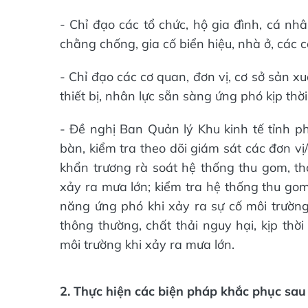
- Chỉ đạo các tổ chức, hộ gia đình, cá nh
chằng chống, gia cố biển hiệu, nhà ở, các c
- Chỉ đạo các cơ quan, đơn vị, cơ sở sản x
thiết bị, nhân lực sẵn sàng ứng phó kịp thờ
- Đề nghị Ban Quản lý Khu kinh tế tỉnh ph
bàn, kiểm tra theo dõi giám sát các đơn v
khẩn trương rà soát hệ thống thu gom, t
xảy ra mưa lớn; kiểm tra hệ thống thu gom
năng ứng phó khi xảy ra sự cố môi trường;
thông thường, chất thải nguy hại, kịp thờ
môi trường khi xảy ra mưa lớn.
2. Thực hiện các biện pháp khắc phục sau