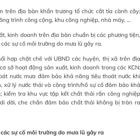
ân trên địa bàn khẩn trương tổ chức cắt tỉa cành cây
ông trình công cộng, khu công nghiệp, nhà máy, ...
uất, kinh doanh trên địa bàn chuẩn bị các phương tiện
i các sự cố môi trường do mưa lũ gây ra.
ối hợp chặt chẽ với UBND các huyện, thị xã trên đị
ị/cơ sở hoạt động sản xuất, kinh doanh trong các KCN
hoát nước mưa đảm bảo khả năng tiêu thoát nước kh
, xử lý nước thải và công trình/hồ sự cố đảm bảo kh
 kiểm tra khu vực tập kết chất thải rắn công nghiệ
i di dời, che chắn đảm bảo chất thải không bị tràn r
 các sự cố môi trường do mưa lũ gây ra