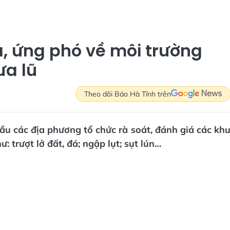
 ứng phó về môi trường
ưa lũ
Theo dõi Báo Hà Tĩnh trên
u các địa phương tổ chức rà soát, đánh giá các kh
: trượt lở đất, đá; ngập lụt; sụt lún…