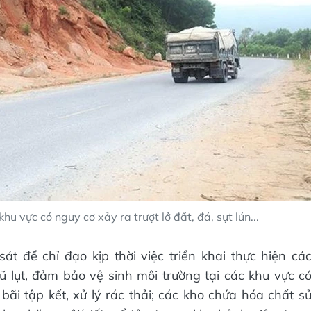
u vực có nguy cơ xảy ra trượt lở đất, đá, sụt lún...
át để chỉ đạo kịp thời việc triển khai thực hiện cá
 lụt, đảm bảo vệ sinh môi trường tại các khu vực c
ãi tập kết, xử lý rác thải; các kho chứa hóa chất s