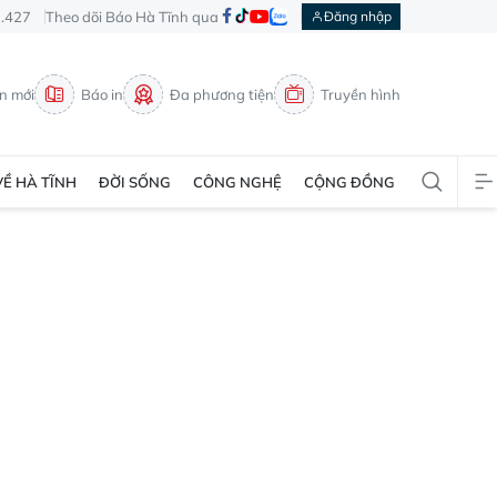
3.427
Theo dõi Báo Hà Tĩnh qua
Đăng nhập
in mới
Báo in
Đa phương tiện
Truyền hình
VỀ HÀ TĨNH
ĐỜI SỐNG
CÔNG NGHỆ
CỘNG ĐỒNG