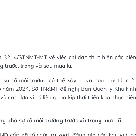
3214/STNMT-MT về việc chỉ đạo thực hiện các biệ
 trước, trong và sau mưa lũ.
sự cố môi trường có thể xảy ra và hạn chế tới mứ
ão năm 2024, Sở TN&MT đề nghị Ban Quản lý Khu kin
à các đơn vị có liên quan kịp thời triển khai thực hiệ
ng phó sự cố môi trường trước và trong mưa lũ
ND cấp xã tổ chức rà soát, đánh giá các khu vực c