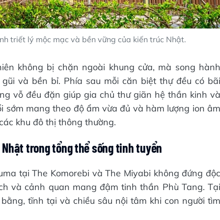
nh triết lý mộc mạc và bền vững của kiến trúc Nhật.
nhiên không bị chặn ngoài khung cửa, mà song hàn
ũi và bền bỉ. Phía sau mỗi căn biệt thự đều có bã
sóng vỗ đều đặn giúp gia chủ thư giãn hệ thần kinh v
uổi sớm mang theo độ ẩm vừa đủ và hàm lượng ion â
 các khu đô thị thông thường.
 Nhật trong tổng thể sống tinh tuyển
uma tại The Komorebi và The Miyabi không đứng độ
 ích và cảnh quan mang đậm tinh thần Phù Tang. Tạ
bằng, tĩnh tại và chiều sâu nội tâm khi con người tì