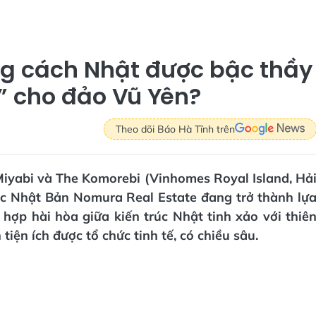
ong cách Nhật được bậc thầy
 cho đảo Vũ Yên?
Theo dõi Báo Hà Tĩnh trên
 Miyabi và The Komorebi (Vinhomes Royal Island, Hả
ác Nhật Bản Nomura Real Estate đang trở thành lự
hợp hài hòa giữa kiến trúc Nhật tinh xảo với thiê
ện ích được tổ chức tinh tế, có chiều sâu.