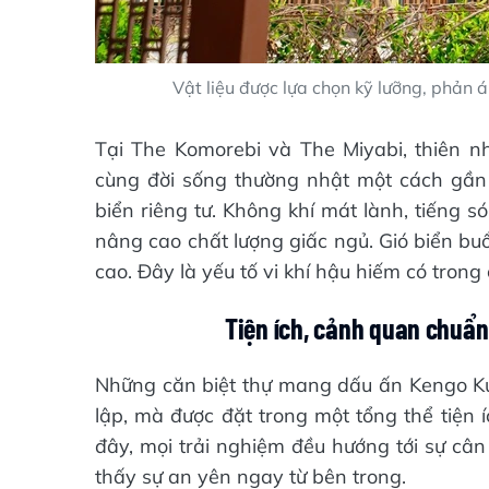
Vật liệu được lựa chọn kỹ lưỡng, phản á
Tại The Komorebi và The Miyabi, thiên 
cùng đời sống thường nhật một cách gần g
biển riêng tư. Không khí mát lành, tiếng 
nâng cao chất lượng giấc ngủ. Gió biển b
cao. Đây là yếu tố vi khí hậu hiếm có trong
Tiện ích, cảnh quan chuẩn
Những căn biệt thự mang dấu ấn Kengo K
lập, mà được đặt trong một tổng thể tiện
đây, mọi trải nghiệm đều hướng tới sự cân 
thấy sự an yên ngay từ bên trong.