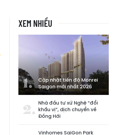
XEM NHIỀU
i
Cập nhật tiến độ Monrei
a
Saigon mới nhất 2026
n
Nhà đầu tư xứ Nghệ “đổi
khẩu vị”, dịch chuyển về
Đồng Hới
Vinhomes SaiGon Park