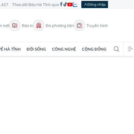
3.427
Theo dõi Báo Hà Tĩnh qua
Đăng nhập
in mới
Báo in
Đa phương tiện
Truyền hình
VỀ HÀ TĨNH
ĐỜI SỐNG
CÔNG NGHỆ
CỘNG ĐỒNG