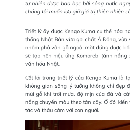
tự nhiên được bao bọc bởi sông nước ngay 
chúng tôi muốn lưu giữ giá trị thiên nhiên
Triết lý ấy được Kengo Kuma cụ thể hóa ng
thống Nhật Bản vừa gợi chất Á Đông, vừa s
nhôm phủ vân gỗ ngoài mặt đứng được bố tr
sẽ tạo nên hiệu ứng Komorebi (ánh nắng x
văn hóa Nhật.
Cốt lõi trong triết lý của Kengo Kuma là 
không gian sống lý tưởng không chỉ đẹp
mùi gỗ khi trời mưa, độ mịn của đá và cát
nắng chuyển màu theo tán cây. Ở đó, kiến t
tác và thấu cảm với con người.