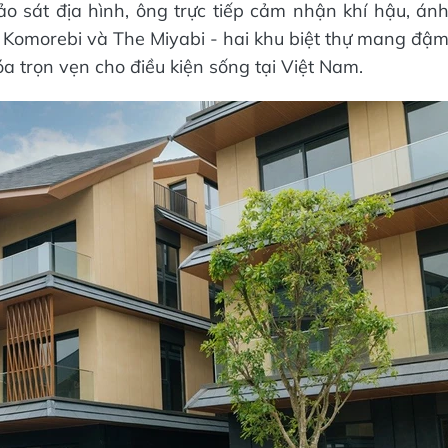
ảo sát địa hình, ông trực tiếp cảm nhận khí hậu, án
he Komorebi và The Miyabi - hai khu biệt thự mang đậ
a trọn vẹn cho điều kiện sống tại Việt Nam.