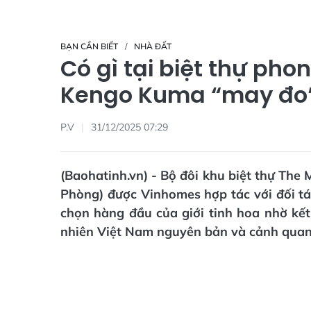
BẠN CẦN BIẾT
NHÀ ĐẤT
Có gì tại biệt thự ph
Kengo Kuma “may đo”
P.V
31/12/2025 07:29
(Baohatinh.vn) - Bộ đôi khu biệt thự The
Phòng) được Vinhomes hợp tác với đối t
chọn hàng đầu của giới tinh hoa nhờ kết 
nhiên Việt Nam nguyên bản và cảnh quan ti