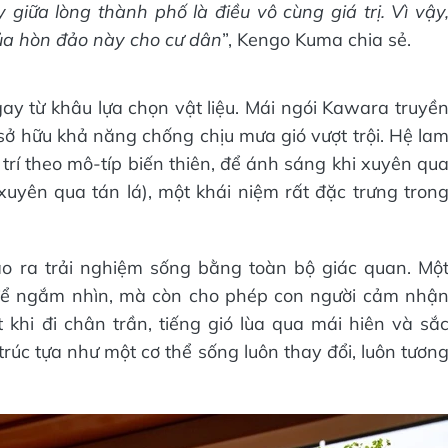
giữa lòng thành phố là điều vô cùng giá trị. Vì vậy
 của hòn đảo này cho cư dân
”, Kengo Kuma chia sẻ.
ay từ khâu lựa chọn vật liệu. Mái ngói Kawara truyề
ở hữu khả năng chống chịu mưa gió vượt trội. Hệ la
í theo mô-típ biến thiên, để ánh sáng khi xuyên qu
uyên qua tán lá), một khái niệm rất đặc trưng tron
tạo ra trải nghiệm sống bằng toàn bộ giác quan. Mộ
 để ngắm nhìn, mà còn cho phép con người cảm nhậ
 khi đi chân trần, tiếng gió lùa qua mái hiên và sắ
rúc tựa như một cơ thể sống luôn thay đổi, luôn tươn