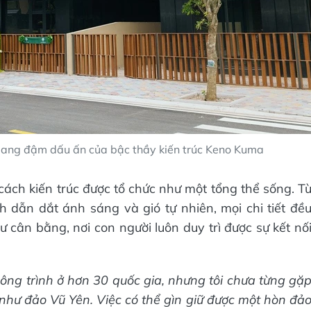
mang đậm dấu ấn của bậc thầy kiến trúc Keno Kuma
ách kiến trúc được tổ chức như một tổng thể sống. T
h dẫn dắt ánh sáng và gió tự nhiên, mọi chi tiết đề
 cân bằng, nơi con người luôn duy trì được sự kết nố
công trình ở hơn 30 quốc gia, nhưng tôi chưa từng gặ
t như đảo Vũ Yên. Việc có thể gìn giữ được một hòn đả