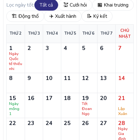
Lọc ngày tốt:
Tất cả
💒 Cưới hỏi
🏪 Khai trương
🏗️ Động thổ
✈️ Xuất hành
📝 Ký kết
CHỦ
THỨ 2
THỨ 3
THỨ 4
THỨ 5
THỨ 6
THỨ 7
NHẬT
1
2
3
4
5
6
7
Ngày
Quốc
tế thiếu
nhi
8
9
10
11
12
13
14
15
16
17
18
19
20
21
Ngày
Tết
mồng
Đoan
Lập
1
Ngọ
Xuân
22
23
24
25
26
27
28
Ngày
Gia
đình