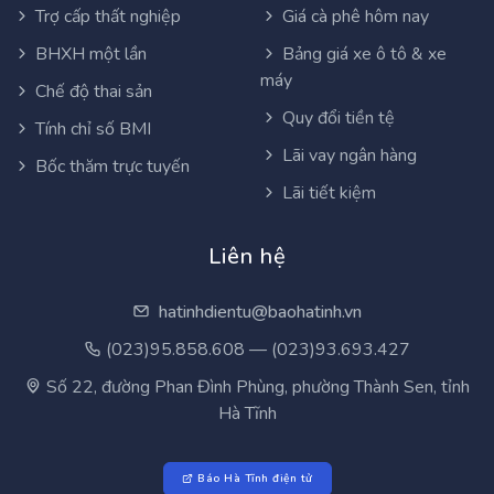
Trợ cấp thất nghiệp
Giá cà phê hôm nay
BHXH một lần
Bảng giá xe ô tô & xe
máy
Chế độ thai sản
Quy đổi tiền tệ
Tính chỉ số BMI
Lãi vay ngân hàng
Bốc thăm trực tuyến
Lãi tiết kiệm
Liên hệ
hatinhdientu@baohatinh.vn
(023)95.858.608 — (023)93.693.427
Số 22, đường Phan Đình Phùng, phường Thành Sen, tỉnh
Hà Tĩnh
Báo Hà Tĩnh điện tử