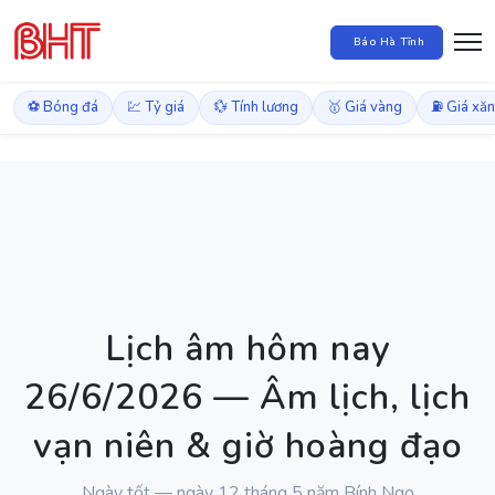
Báo Hà Tĩnh
⚽ Bóng đá
💹 Tỷ giá
💱 Tính lương
🥇 Giá vàng
⛽ Giá xă
Lịch âm hôm nay
26/6/2026 — Âm lịch, lịch
vạn niên & giờ hoàng đạo
Ngày tốt — ngày 12 tháng 5 năm Bính Ngọ