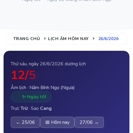
TRANG CHỦ
LỊCH ÂM HÔM NAY
26/6/2026
Thứ sáu, ngày 26/6/2026 dương lịch
12/
5
Âm lịch · Năm Bính Ngọ (Ngựa)
✨ Ngày tốt
Trực
Trừ
· Sao
Cang
← 25/06
📅 Hôm nay
27/06 →