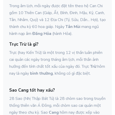
Trong âm lịch, mỗi ngày được đặt tên theo hệ Can Chi
gồm 10 Thiên Can (Giáp, Ất, Bính, Đinh, Mậu, Kỷ, Canh,
Tân, Nhâm, Quý) và 12 Địa Chi (Tý, Sửu, Dần... Hợi), tạo
thành chu kỳ 60 hoa giáp. Ngày
Tân Mùi
mang ngũ
hành nạp âm
Đăng Hỏa
(hành Hỏa).
Trực Trừ là gì?
Trực (hay Kiến Trừ) là một trong 12 vị thần luân phiên
cai quản các ngày trong tháng âm lịch, mỗi thần ảnh
hưởng đến tính chất tốt xấu của ngày đó. Trực
Trừ
hôm
nay là ngày
bình thường
, không có gì đặc biệt.
Sao Cang tốt hay xấu?
28 Sao (Nhị Thập Bát Tú) là 28 chòm sao trong truyền
thống thiên văn Á Đông, mỗi chòm sao cai quản một
ngày theo chu kỳ. Sao
Cang
hôm nay được xếp vào