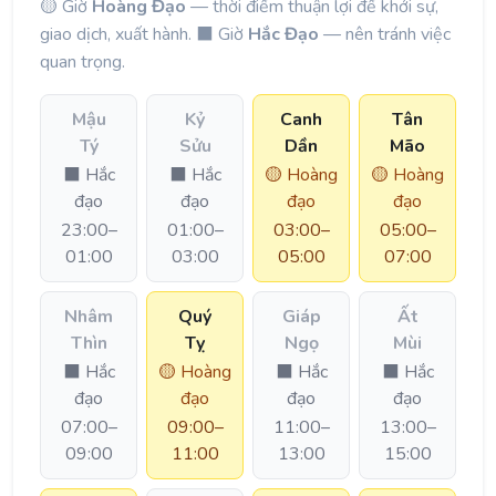
🟡 Giờ
Hoàng Đạo
— thời điểm thuận lợi để khởi sự,
giao dịch, xuất hành. ⬛ Giờ
Hắc Đạo
— nên tránh việc
quan trọng.
Mậu
Kỷ
Canh
Tân
Tý
Sửu
Dần
Mão
⬛ Hắc
⬛ Hắc
🟡 Hoàng
🟡 Hoàng
đạo
đạo
đạo
đạo
23:00–
01:00–
03:00–
05:00–
01:00
03:00
05:00
07:00
Nhâm
Quý
Giáp
Ất
Thìn
Tỵ
Ngọ
Mùi
⬛ Hắc
🟡 Hoàng
⬛ Hắc
⬛ Hắc
đạo
đạo
đạo
đạo
07:00–
09:00–
11:00–
13:00–
09:00
11:00
13:00
15:00