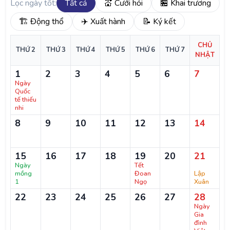
Lọc ngày tốt:
Tất cả
💒 Cưới hỏi
🏪 Khai trương
🏗️ Động thổ
✈️ Xuất hành
📝 Ký kết
CHỦ
THỨ 2
THỨ 3
THỨ 4
THỨ 5
THỨ 6
THỨ 7
NHẬT
1
2
3
4
5
6
7
Ngày
Quốc
tế thiếu
nhi
8
9
10
11
12
13
14
15
16
17
18
19
20
21
Ngày
Tết
mồng
Đoan
Lập
1
Ngọ
Xuân
22
23
24
25
26
27
28
Ngày
Gia
đình