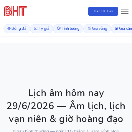
Báo Hà Tĩnh
⚽ Bóng đá
💹 Tỷ giá
💱 Tính lương
🥇 Giá vàng
⛽ Giá xă
Lịch âm hôm nay
29/6/2026 — Âm lịch, lịch
vạn niên & giờ hoàng đạo
Ngày bình thường — ngày 15 tháng 5 năm Bính Ngọ