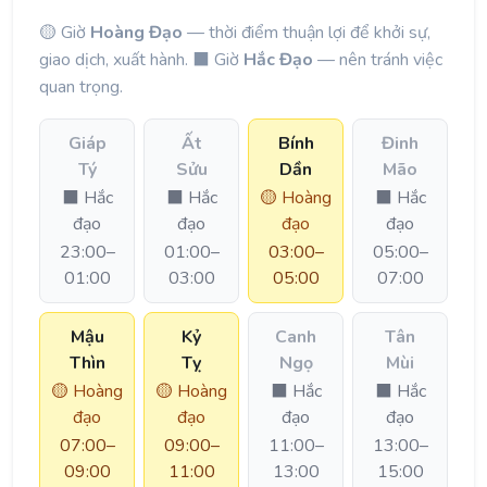
🟡 Giờ
Hoàng Đạo
— thời điểm thuận lợi để khởi sự,
giao dịch, xuất hành. ⬛ Giờ
Hắc Đạo
— nên tránh việc
quan trọng.
Giáp
Ất
Bính
Đinh
Tý
Sửu
Dần
Mão
⬛ Hắc
⬛ Hắc
🟡 Hoàng
⬛ Hắc
đạo
đạo
đạo
đạo
23:00–
01:00–
03:00–
05:00–
01:00
03:00
05:00
07:00
Mậu
Kỷ
Canh
Tân
Thìn
Tỵ
Ngọ
Mùi
🟡 Hoàng
🟡 Hoàng
⬛ Hắc
⬛ Hắc
đạo
đạo
đạo
đạo
07:00–
09:00–
11:00–
13:00–
09:00
11:00
13:00
15:00