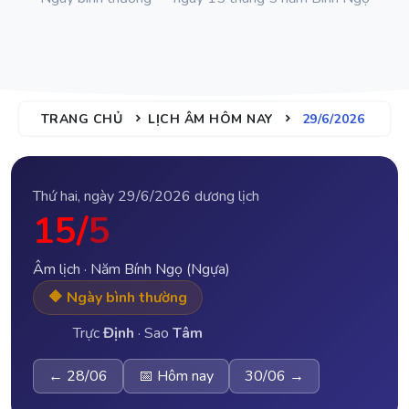
TRANG CHỦ
LỊCH ÂM HÔM NAY
29/6/2026
Thứ hai, ngày 29/6/2026 dương lịch
15/
5
Âm lịch · Năm Bính Ngọ (Ngựa)
🔶 Ngày bình thường
Trực
Định
· Sao
Tâm
← 28/06
📅 Hôm nay
30/06 →