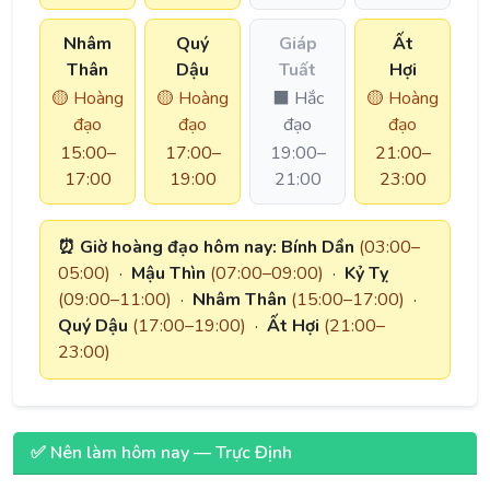
Nhâm
Quý
Giáp
Ất
Thân
Dậu
Tuất
Hợi
🟡 Hoàng
🟡 Hoàng
⬛ Hắc
🟡 Hoàng
đạo
đạo
đạo
đạo
15:00–
17:00–
19:00–
21:00–
17:00
19:00
21:00
23:00
⏰ Giờ hoàng đạo hôm nay:
Bính Dần
(03:00–
05:00)
·
Mậu Thìn
(07:00–09:00)
·
Kỷ Tỵ
(09:00–11:00)
·
Nhâm Thân
(15:00–17:00)
·
Quý Dậu
(17:00–19:00)
·
Ất Hợi
(21:00–
23:00)
✅ Nên làm hôm nay — Trực Định