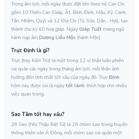
Trong âm lịch, mỗi ngày được đặt tên theo hệ Can Chi
gồm 10 Thiên Can (Giáp, Ất, Bính, Đinh, Mậu, Kỷ, Canh,
Tân, Nhâm, Quý) và 12 Địa Chi (Tý, Sửu, Dần... Hợi), tạo
thành chu kỳ 60 hoa giáp. Ngày
Giáp Tuất
mang ngũ
hành nạp âm
Dương Liễu Mộc
(hành Mộc).
Trực Định là gì?
Trực (hay Kiến Trừ) là một trong 12 vị thần luân phiên
cai quản các ngày trong tháng âm lịch, mỗi thần ảnh
hưởng đến tính chất tốt xấu của ngày đó. Trực
Định
hôm nay được coi là ngày
tốt lành
, thích hợp cho nhiều
việc quan trọng.
Sao Tâm tốt hay xấu?
28 Sao (Nhị Thập Bát Tú) là 28 chòm sao trong truyền
thống thiên văn Á Đông, mỗi chòm sao cai quản một