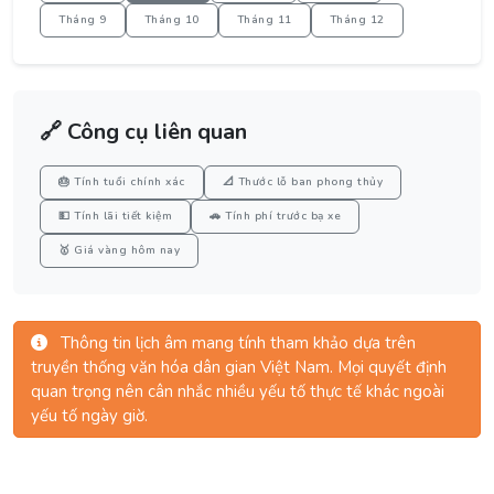
Tháng 9
Tháng 10
Tháng 11
Tháng 12
🔗 Công cụ liên quan
🎂 Tính tuổi chính xác
📐 Thước lỗ ban phong thủy
💵 Tính lãi tiết kiệm
🚗 Tính phí trước bạ xe
🥇 Giá vàng hôm nay
Thông tin lịch âm mang tính tham khảo dựa trên
truyền thống văn hóa dân gian Việt Nam. Mọi quyết định
quan trọng nên cân nhắc nhiều yếu tố thực tế khác ngoài
yếu tố ngày giờ.