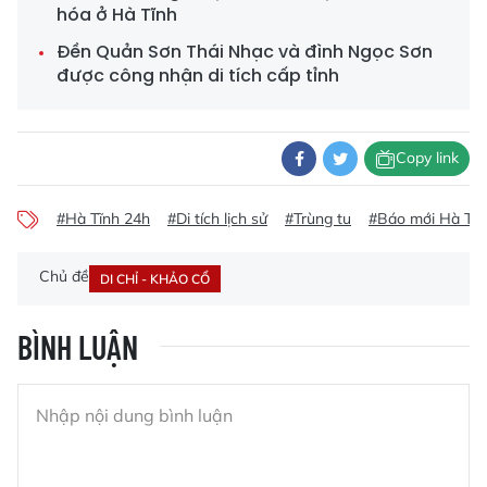
hóa ở Hà Tĩnh
Đền Quản Sơn Thái Nhạc và đình Ngọc Sơn
được công nhận di tích cấp tỉnh
Copy link
#Hà Tĩnh 24h
#Di tích lịch sử
#Trùng tu
#Báo mới Hà Tĩn
Chủ đề
DI CHỈ - KHẢO CỔ
BÌNH LUẬN