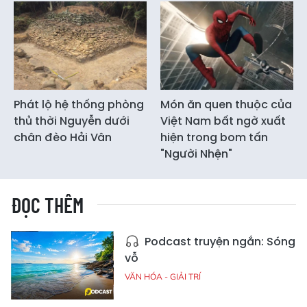
Phát lộ hệ thống phòng
Món ăn quen thuộc của
thủ thời Nguyễn dưới
Việt Nam bất ngờ xuất
chân đèo Hải Vân
hiện trong bom tấn
"Người Nhện"
ĐỌC THÊM
Podcast truyện ngắn: Sóng
vỗ
VĂN HÓA - GIẢI TRÍ