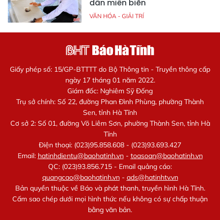
dân miền biển
VĂN HÓA - GIẢI TRÍ
Giấy phép số: 15/GP-BTTTT do Bộ Thông tin - Truyền thông cấp
ngày 17 tháng 01 năm 2022.
Giám đốc: Nghiêm Sỹ Đống
Trụ sở chính: Số 22, đường Phan Đình Phùng, phường Thành
Sen, tỉnh Hà Tĩnh
Cơ sở 2: Số 01, đường Võ Liêm Sơn, phường Thành Sen, tỉnh Hà
Tĩnh
Điện thoại: (023)95.858.608 - (023)93.693.427
Email:
hatinhdientu@baohatinh.vn
-
toasoan@baohatinh.vn
QC: (023)93.856.715 - Email quảng cáo:
quangcao@baohatinh.vn
-
ads@hatinhtv.vn
Bản quyền thuộc về Báo và phát thanh, truyền hình Hà Tĩnh.
Cấm sao chép dưới mọi hình thức nếu không có sự chấp thuận
bằng văn bản.