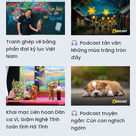
Tranh ghép vẽ bằng
Podcast tản văn:
phấn đạt kỷ lục Việt
Những mùa trăng tròn
Nam
đầy
Khai mạc Liên hoan Dân
Podcast truyện
ca Ví, Giặm Nghệ Tĩnh
ngắn: Cún con nghịch
toàn tỉnh Hà Tĩnh
ngợm