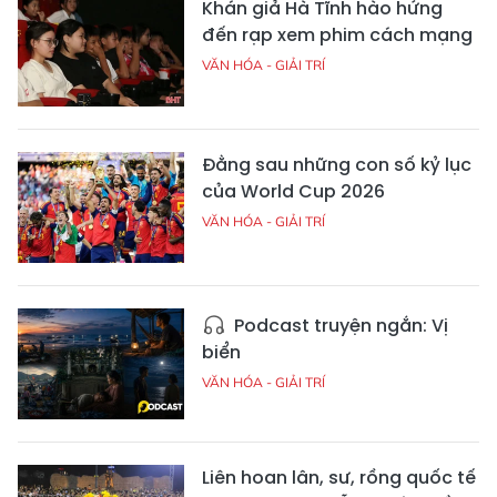
Khán giả Hà Tĩnh hào hứng
đến rạp xem phim cách mạng
VĂN HÓA - GIẢI TRÍ
Đằng sau những con số kỷ lục
của World Cup 2026
VĂN HÓA - GIẢI TRÍ
Podcast truyện ngắn: Vị
biển
VĂN HÓA - GIẢI TRÍ
Liên hoan lân, sư, rồng quốc tế