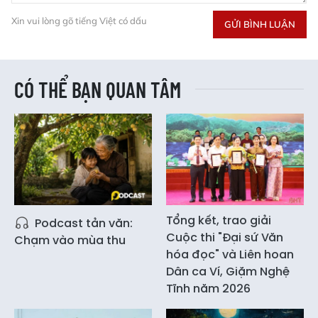
Xin vui lòng gõ tiếng Việt có dấu
GỬI BÌNH LUẬN
CÓ THỂ BẠN QUAN TÂM
Tổng kết, trao giải
Podcast tản văn:
Cuộc thi "Đại sứ Văn
Chạm vào mùa thu
hóa đọc" và Liên hoan
Dân ca Ví, Giặm Nghệ
Tĩnh năm 2026