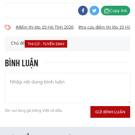
Copy link
#điểm thi lớp 10 Hà Tĩnh 2026
#tra cứu điểm thi lớp 10 Hà T
Chủ đề
THI CỬ - TUYỂN SINH
BÌNH LUẬN
Xin vui lòng gõ tiếng Việt có dấu
GỬI BÌNH LUẬN