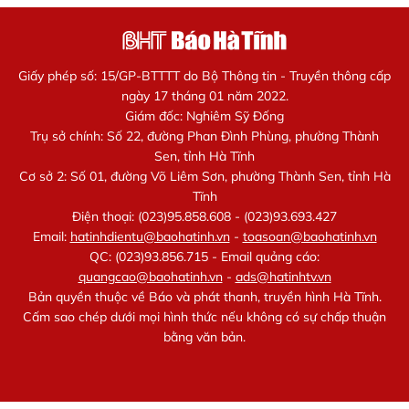
Giấy phép số: 15/GP-BTTTT do Bộ Thông tin - Truyền thông cấp
ngày 17 tháng 01 năm 2022.
Giám đốc: Nghiêm Sỹ Đống
Trụ sở chính: Số 22, đường Phan Đình Phùng, phường Thành
Sen, tỉnh Hà Tĩnh
Cơ sở 2: Số 01, đường Võ Liêm Sơn, phường Thành Sen, tỉnh Hà
Tĩnh
Điện thoại: (023)95.858.608 - (023)93.693.427
Email:
hatinhdientu@baohatinh.vn
-
toasoan@baohatinh.vn
QC: (023)93.856.715 - Email quảng cáo:
quangcao@baohatinh.vn
-
ads@hatinhtv.vn
Bản quyền thuộc về Báo và phát thanh, truyền hình Hà Tĩnh.
Cấm sao chép dưới mọi hình thức nếu không có sự chấp thuận
bằng văn bản.