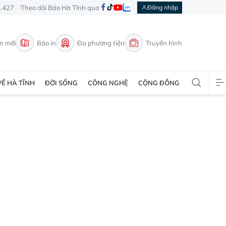
3.427
Theo dõi Báo Hà Tĩnh qua
Đăng nhập
in mới
Báo in
Đa phương tiện
Truyền hình
VỀ HÀ TĨNH
ĐỜI SỐNG
CÔNG NGHỆ
CỘNG ĐỒNG