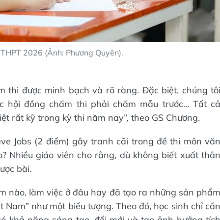
ệp THPT 2026 (Ảnh: Phương Quyên).
 thi được minh bạch và rõ ràng. Đặc biệt, chúng tô
c hội đồng chấm thi phải chấm mẫu trước… Tất c
ệt rất kỹ trong kỳ thi năm nay”, theo GS Chương.
ve Jobs (2 điểm) gây tranh cãi trong đề thi môn vă
 Nhiều giáo viên cho rằng, dù không biết xuất thâ
ược bài.
năm nào, làm việc ở đâu hay đã tạo ra những sản phẩ
ệt Nam” như một biểu tượng. Theo đó, học sinh chỉ cầ
có khả năng sáng tạo, đổi mới và tạo ảnh hưởng tíc