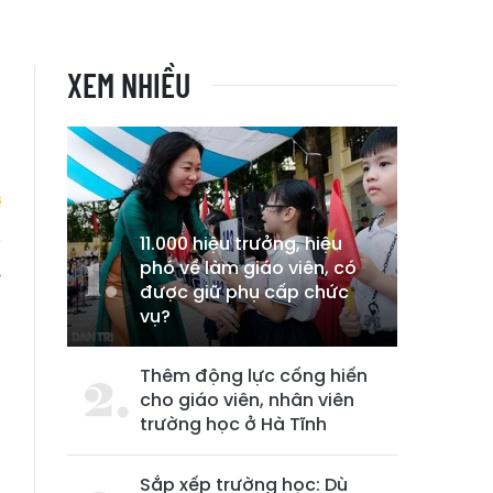
XEM NHIỀU
11.000 hiệu trưởng, hiệu
phó về làm giáo viên, có
y
được giữ phụ cấp chức
vụ?
Thêm động lực cống hiến
cho giáo viên, nhân viên
trường học ở Hà Tĩnh
Sắp xếp trường học: Dù