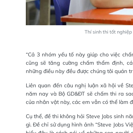
Thí sinh thi tốt nghi
“Cả 3 nhóm yếu tố này giúp cho việc chấm
cũng sẽ tăng cường chấm thẩm định, cá
những điều này đều được chúng tôi quán tri
Liên quan đến câu nghị luận xã hội về Ste
năm nay và Bộ GD&ĐT sẽ chấm thi ra sao?
của nhân vật này, các em vẫn có thể làm đ
Cụ thể, đề thi không hỏi Steve Jobs sinh 
gì. Đề chỉ sử dụng hình ảnh “Steve Jobs Vi
hiểu đây là cách nói về những con người 