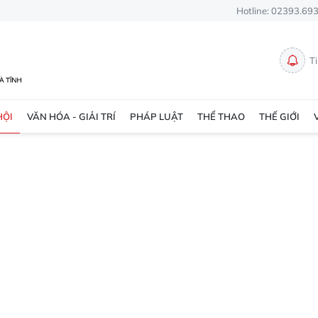
Hotline: 02393.69
T
HỘI
VĂN HÓA - GIẢI TRÍ
PHÁP LUẬT
THỂ THAO
THẾ GIỚI