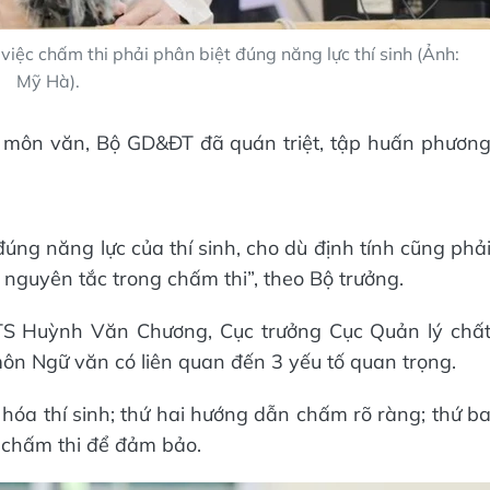
ệc chấm thi phải phân biệt đúng năng lực thí sinh (Ảnh:
Mỹ Hà).
ở môn văn, Bộ GD&ĐT đã quán triệt, tập huấn phươn
.
úng năng lực của thí sinh, cho dù định tính cũng phả
à nguyên tắc trong chấm thi”, theo Bộ trưởng.
TS Huỳnh Văn Chương, Cục trưởng Cục Quản lý chấ
 môn Ngữ văn có liên quan đến 3 yếu tố quan trọng.
hóa thí sinh; thứ hai hướng dẫn chấm rõ ràng; thứ b
 chấm thi để đảm bảo.