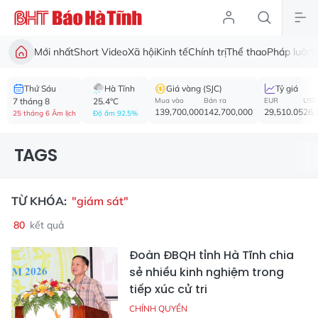
Mới nhất
Short Video
Xã hội
Kinh tế
Chính trị
Thể thao
Pháp luật
V
Thứ Sáu
Hà Tĩnh
Giá vàng (SJC)
Tỷ giá
7 tháng 8
25.4°C
Mua vào
Bán ra
EUR
USD
139,700,000
142,700,000
29,510.05
26,
25 tháng 6 Âm lịch
Độ ẩm 92.5%
TAGS
TỪ KHÓA:
"giám sát"
80
kết quả
Đoàn ĐBQH tỉnh Hà Tĩnh chia
sẻ nhiều kinh nghiệm trong
tiếp xúc cử tri
CHÍNH QUYỀN