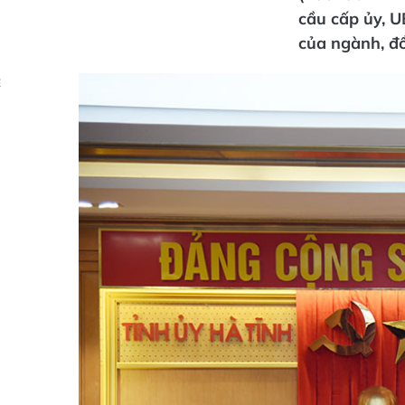
cầu cấp ủy, U
của ngành, đồ
Ẻ