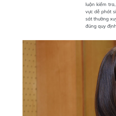
luận kiểm tra,
vực dễ phát s
sát thường xu
đúng quy định