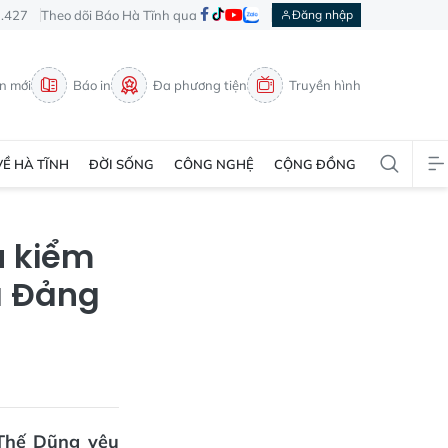
3.427
Theo dõi Báo Hà Tĩnh qua
Đăng nhập
in mới
Báo in
Đa phương tiện
Truyền hình
VỀ HÀ TĨNH
ĐỜI SỐNG
CÔNG NGHỆ
CỘNG ĐỒNG
ụ kiểm
ủa Đảng
 Thế Dũng yêu