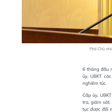
Phó Chủ nhi
6 tháng đầu n
ủy, UBKT các 
nghiêm túc.
Cấp ủy, UBKT
tra, giám sát;
tục được đổi 