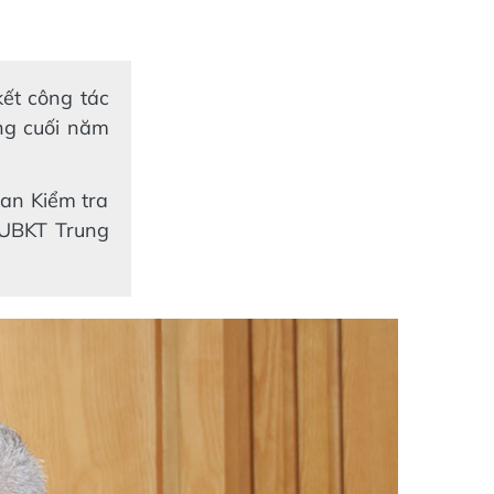
kết công tác
áng cuối năm
an Kiểm tra
 UBKT Trung