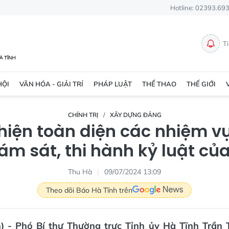
Hotline: 02393.69
T
HỘI
VĂN HÓA - GIẢI TRÍ
PHÁP LUẬT
THỂ THAO
THẾ GIỚI
CHÍNH TRỊ
XÂY DỰNG ĐẢNG
hiện toàn diện các nhiệm v
iám sát, thi hành kỷ luật c
Thu Hà
09/07/2024 13:09
Theo dõi Báo Hà Tĩnh trên
n) - Phó Bí thư Thường trực Tỉnh ủy Hà Tĩnh Trần