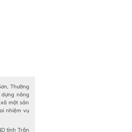
 Sơn, Thường
y dựng nông
 xã một sản
ai nhiệm vụ
ND tỉnh Trần