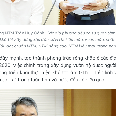
ng NTM Trần Huy Oánh:
Các địa phương đều có sự quan tâm v
n khá tốt xây dựng khu dân cư NTM kiểu mẫu, vườn mẫu, nhất 
ấu đạt chuẩn NTM, NTM nâng cao, NTM kiểu mẫu trong nă
ẩy mạnh, tạo thành phong trào rộng khắp ở các địa
020. Việc chỉnh trang xây dựng vườn hộ được người
ng triển khai thực hiện khá tốt làm GTNT. Trên lĩnh 
cả các xã trong toàn tỉnh và bước đầu có hiệu quả.