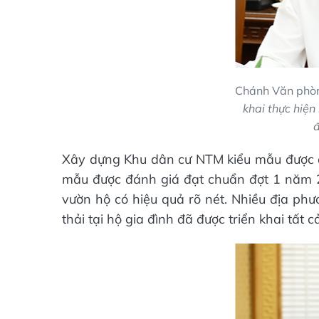
Chánh Văn phò
khai thực hiệ
đ
Xây dựng Khu dân cư NTM kiểu mẫu được đ
mẫu được đánh giá đạt chuẩn đợt 1 năm 2
vườn hộ có hiệu quả rõ nét. Nhiều địa phươ
thải tại hộ gia đình đã được triển khai tất 