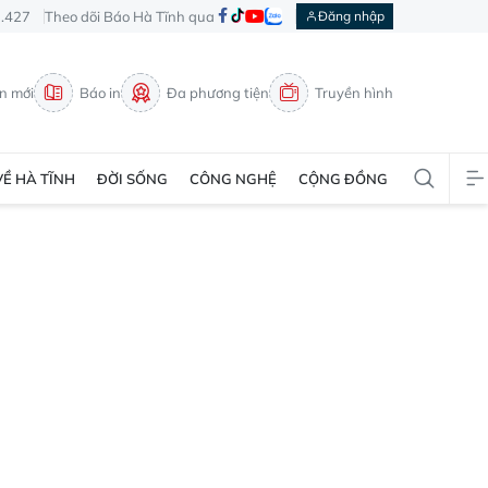
3.427
Theo dõi Báo Hà Tĩnh qua
Đăng nhập
in mới
Báo in
Đa phương tiện
Truyền hình
VỀ HÀ TĨNH
ĐỜI SỐNG
CÔNG NGHỆ
CỘNG ĐỒNG