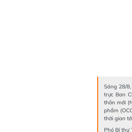
Ẻ
Sáng 28/8,
trực Ban C
thôn mới (
phẩm (OCOP
thời gian tới
Phó Bí thư