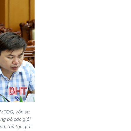
h MTQG, vốn sự
ng bộ các giải
ơ, thủ tục giải