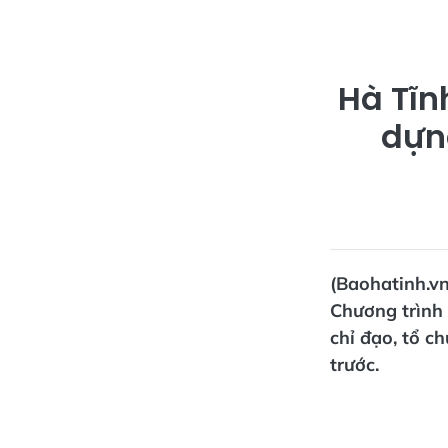
Hà Tĩn
dựn
(Baohatinh.v
Chương trình
chỉ đạo, tổ c
trước.