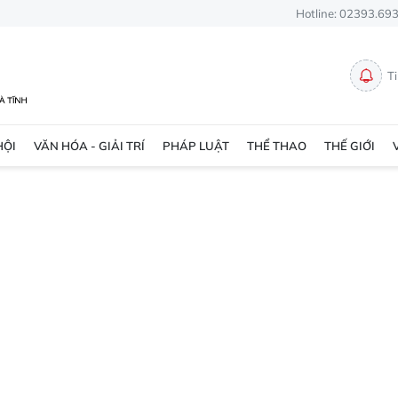
Hotline: 02393.69
T
HỘI
VĂN HÓA - GIẢI TRÍ
PHÁP LUẬT
THỂ THAO
THẾ GIỚI