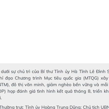
 dưới sự chủ trì của Bí thư Tỉnh ủy Hà Tĩnh Lê Đình
hỉ đạo Chương trình Mục tiêu quốc gia (MTQG) xâ
NTM), đô thị văn minh, giảm nghèo bền vững và mỗi
) họp đánh giá tình hình kết quả tháng 8, triển kh
.
 Thường trực Tỉnh ủy Hoàng Trung Dũng; Chủ tịch UB