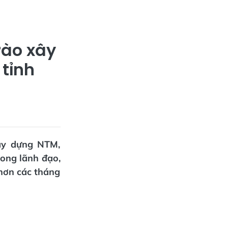
rào xây
tỉnh
xây dựng NTM,
ong lãnh đạo,
 hơn các tháng