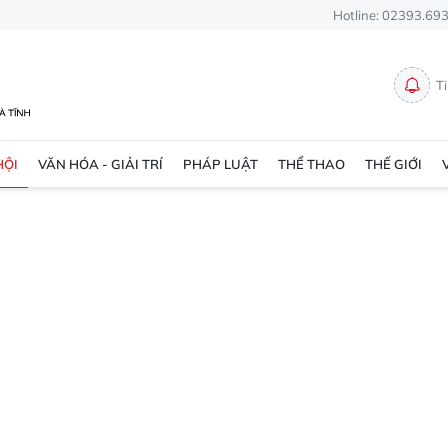
Hotline: 02393.69
T
HỘI
VĂN HÓA - GIẢI TRÍ
PHÁP LUẬT
THỂ THAO
THẾ GIỚI