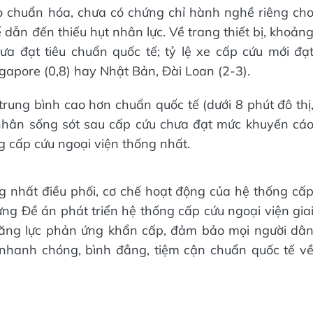
 chuẩn hóa, chưa có chứng chỉ hành nghề riêng ch
 dẫn đến thiếu hụt nhân lực. Về trang thiết bị, khoản
 đạt tiêu chuẩn quốc tế; tỷ lệ xe cấp cứu mới đạ
gapore (0,8) hay Nhật Bản, Đài Loan (2-3).
trung bình cao hơn chuẩn quốc tế (dưới 8 phút đô thị
 nhân sống sót sau cấp cứu chưa đạt mức khuyến cá
 cấp cứu ngoại viện thống nhất.
ống nhất điều phối, cơ chế hoạt động của hệ thống cấ
ựng Đề án phát triển hệ thống cấp cứu ngoại viện gia
năng lực phản ứng khẩn cấp, đảm bảo mọi người dâ
 nhanh chóng, bình đẳng, tiệm cận chuẩn quốc tế v