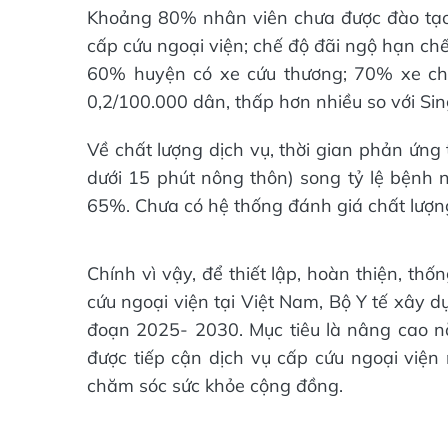
Khoảng 80% nhân viên chưa được đào tạo
cấp cứu ngoại viện; chế độ đãi ngộ hạn chế
60% huyện có xe cứu thương; 70% xe chưa
0,2/100.000 dân, thấp hơn nhiều so với Sin
Về chất lượng dịch vụ, thời gian phản ứng 
dưới 15 phút nông thôn) song tỷ lệ bệnh
65%. Chưa có hệ thống đánh giá chất lượng
Chính vì vậy, để thiết lập, hoàn thiện, th
cứu ngoại viện tại Việt Nam, Bộ Y tế xây d
đoạn 2025- 2030. Mục tiêu là nâng cao 
được tiếp cận dịch vụ cấp cứu ngoại viện
chăm sóc sức khỏe cộng đồng.