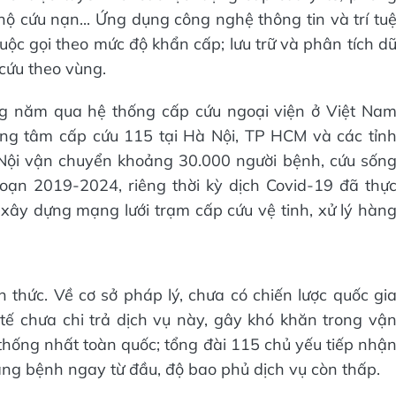
hộ cứu nạn... Ứng dụng công nghệ thông tin và trí tu
 cuộc gọi theo mức độ khẩn cấp; lưu trữ và phân tích d
cứu theo vùng.
g năm qua hệ thống cấp cứu ngoại viện ở Việt Na
ung tâm cấp cứu 115 tại Hà Nội, TP HCM và các tỉn
Nội vận chuyển khoảng 30.000 người bệnh, cứu sốn
oạn 2019-2024, riêng thời kỳ dịch Covid-19 đã thự
ây dựng mạng lưới trạm cấp cứu vệ tinh, xử lý hàn
 thức. Về cơ sở pháp lý, chưa có chiến lược quốc gi
tế chưa chi trả dịch vụ này, gây khó khăn trong vậ
 thống nhất toàn quốc; tổng đài 115 chủ yếu tiếp nhậ
trạng bệnh ngay từ đầu, độ bao phủ dịch vụ còn thấp.