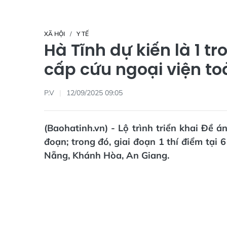
XÃ HỘI
Y TẾ
Hà Tĩnh dự kiến là 1 tr
cấp cứu ngoại viện t
P.V
12/09/2025 09:05
(Baohatinh.vn) - Lộ trình triển khai Đề á
đoạn; trong đó, giai đoạn 1 thí điểm tại
Nẵng, Khánh Hòa, An Giang.