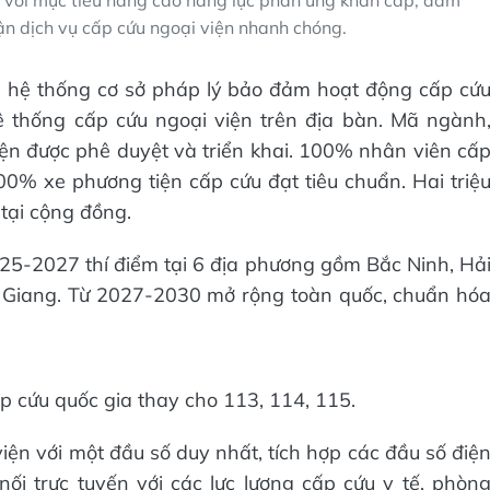
n với mục tiêu nâng cao năng lực phản ứng khẩn cấp, đảm
ận dịch vụ cấp cứu ngoại viện nhanh chóng.
0 hệ thống cơ sở pháp lý bảo đảm hoạt động cấp cứ
ệ thống cấp cứu ngoại viện trên địa bàn. Mã ngành
iện được phê duyệt và triển khai. 100% nhân viên cấ
0% xe phương tiện cấp cứu đạt tiêu chuẩn. Hai triệ
tại cộng đồng.
2025-2027 thí điểm tại 6 địa phương gồm Bắc Ninh, Hả
 Giang. Từ 2027-2030 mở rộng toàn quốc, chuẩn hó
p cứu quốc gia thay cho 113, 114, 115.
iện với một đầu số duy nhất, tích hợp các đầu số điệ
ối trực tuyến với các lực lượng cấp cứu y tế, phòn