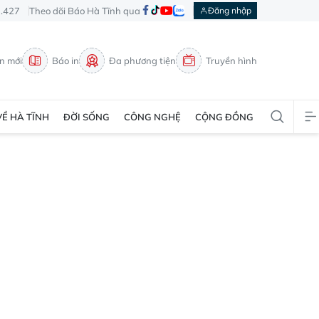
3.427
Theo dõi Báo Hà Tĩnh qua
Đăng nhập
in mới
Báo in
Đa phương tiện
Truyền hình
VỀ HÀ TĨNH
ĐỜI SỐNG
CÔNG NGHỆ
CỘNG ĐỒNG