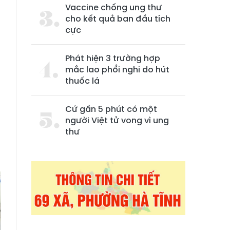
Vaccine chống ung thư
cho kết quả ban đầu tích
cực
Phát hiện 3 trường hợp
mắc lao phổi nghi do hút
thuốc lá
Cứ gần 5 phút có một
0
người Việt tử vong vì ung
h
thư
g