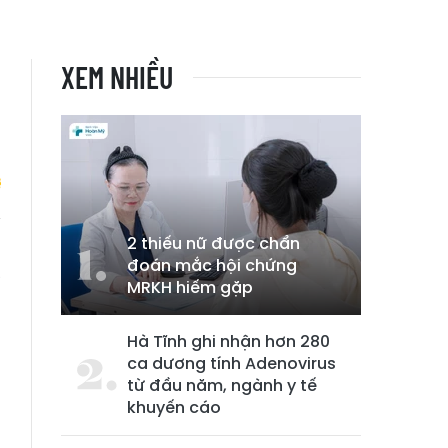
XEM NHIỀU
2 thiếu nữ được chẩn
i
đoán mắc hội chứng
à
MRKH hiếm gặp
Hà Tĩnh ghi nhận hơn 280
ca dương tính Adenovirus
từ đầu năm, ngành y tế
khuyến cáo