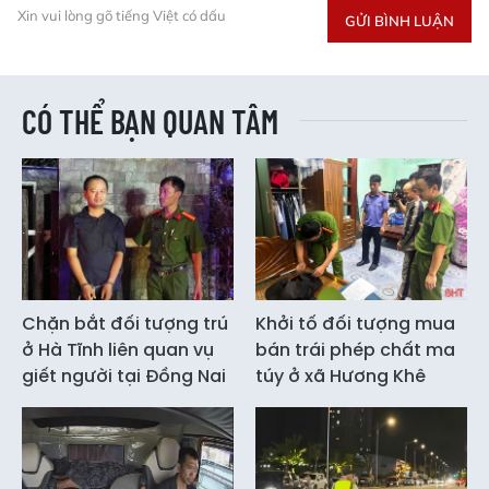
Xin vui lòng gõ tiếng Việt có dấu
GỬI BÌNH LUẬN
CÓ THỂ BẠN QUAN TÂM
Chặn bắt đối tượng trú
Khởi tố đối tượng mua
ở Hà Tĩnh liên quan vụ
bán trái phép chất ma
giết người tại Đồng Nai
túy ở xã Hương Khê