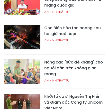
mạng quốc gia
AN NINH TRẬT TỰ
Chợ Biên Hòa tan hoang sau
hai giờ hoả hoạn
AN NINH TRẬT TỰ
Nâng cao "sức đề kháng" cho
người dân trên không gian
mạng
AN NINH TRẬT TỰ
Khởi tố ca sĩ Nguyễn Thị Hiền
và Giám đốc Công ty Unicorn
Việt Nam