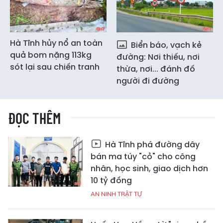
Hà Tĩnh hủy nổ an toàn
Biển báo, vạch kẻ
quả bom nặng 113kg
đường: Nơi thiếu, nơi
sót lại sau chiến tranh
thừa, nơi... đánh đố
người đi đường
ĐỌC THÊM
Hà Tĩnh phá đường dây
bán ma túy "cỏ" cho công
nhân, học sinh, giao dịch hơn
10 tỷ đồng
AN NINH TRẬT TỰ