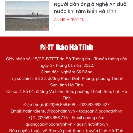
Người đàn ông ở Nghệ An đuối
nước khi tắm biển Hà Tĩnh
AN NINH TRẬT TỰ
Giấy phép số: 15/GP-BTTTT do Bộ Thông tin - Truyền thông cấp
ngày 17 tháng 01 năm 2022.
Giám đốc: Nghiêm Sỹ Đống
Trụ sở chính: Số 22, đường Phan Đình Phùng, phường Thành
Sen, tỉnh Hà Tĩnh
Cơ sở 2: Số 01, đường Võ Liêm Sơn, phường Thành Sen, tỉnh Hà
Tĩnh
Điện thoại: (023)95.858.608 - (023)93.693.427
Email:
hatinhdientu@baohatinh.vn
-
toasoan@baohatinh.vn
QC: (023)93.856.715 - Email quảng cáo:
quangcao@baohatinh.vn
-
ads@hatinhtv.vn
Bản quyền thuộc về Báo và phát thanh, truyền hình Hà Tĩnh.