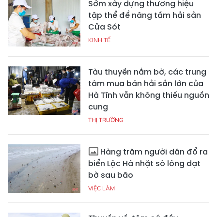
Sớm xây dựng thương hiệu
tập thể để nâng tầm hải sản
Cửa Sót
KINH TẾ
Tàu thuyền nằm bờ, các trung
tâm mua bán hải sản lớn của
Hà Tĩnh vẫn không thiếu nguồn
cung
THỊ TRƯỜNG
Hàng trăm người dân đổ ra
biển Lộc Hà nhặt sò lông dạt
bờ sau bão
VIỆC LÀM