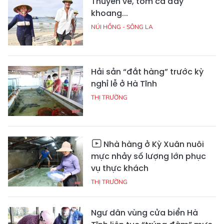
Thuyền về, tôm cá đầy
khoang...
NÚI HỒNG - SÔNG LA
Hải sản “đắt hàng” trước kỳ
nghỉ lễ ở Hà Tĩnh
THỊ TRƯỜNG
Nhà hàng ở Kỳ Xuân nuôi
mực nhảy số lượng lớn phục
vụ thực khách
THỊ TRƯỜNG
Ngư dân vùng cửa biển Hà