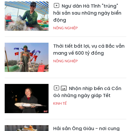
Ngư dân Hà Tĩnh "trúng"
hải sản sau những ngày biển
động
NÔNG NGHIỆP
Thời tiết bất lợi, vụ cá Bắc vẫn
mang về 600 tỷ đồng
NÔNG NGHIỆP
Nhộn nhịp bến cá Cồn
Gò những ngày giáp Tết
KINH TẾ
Hải sản Ông Giàu - nơi cung