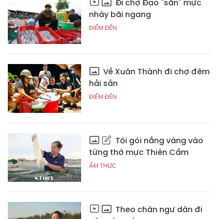
Đi chợ Đạo "săn" mực
nháy bãi ngang
ĐIỂM ĐẾN
Về Xuân Thành đi chợ đêm
hải sản
ĐIỂM ĐẾN
Tôi gói nắng vàng vào
từng thớ mực Thiên Cầm
ẨM THỰC
Theo chân ngư dân đi