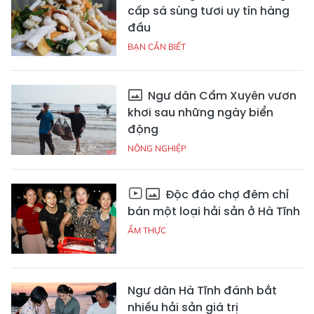
cấp sá sùng tươi uy tín hàng
đầu
BẠN CẦN BIẾT
Ngư dân Cẩm Xuyên vươn
khơi sau những ngày biển
động
NÔNG NGHIỆP
Độc đáo chợ đêm chỉ
bán một loại hải sản ở Hà Tĩnh
ẨM THỰC
Ngư dân Hà Tĩnh đánh bắt
nhiều hải sản giá trị