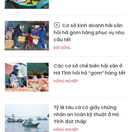
Cơ sở kinh doanh hải sản
hối hả gom hàng phục vụ nhu
cầu tết
ĐỜI SỐNG
Các cơ sở chế biến hải sản ở
Hà Tĩnh hối hả “gom” hàng tết
NÔNG NGHIỆP
Tỷ lệ tàu cá có giấy chứng
nhận an toàn kỹ thuật ở Hà
Tĩnh đạt thấp
NÔNG NGHIỆP