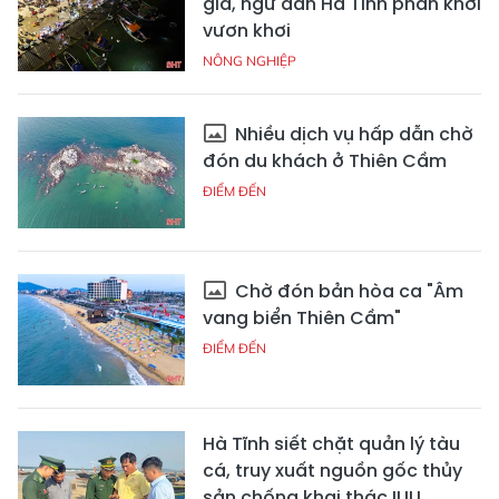
giá, ngư dân Hà Tĩnh phấn khởi
vươn khơi
NÔNG NGHIỆP
Nhiều dịch vụ hấp dẫn chờ
đón du khách ở Thiên Cầm
ĐIỂM ĐẾN
Chờ đón bản hòa ca "Âm
vang biển Thiên Cầm"
ĐIỂM ĐẾN
Hà Tĩnh siết chặt quản lý tàu
cá, truy xuất nguồn gốc thủy
sản chống khai thác IUU