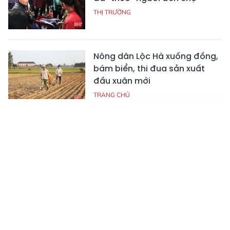
THỊ TRƯỜNG
Nông dân Lộc Hà xuống đồng,
bám biển, thi đua sản xuất
đầu xuân mới
TRANG CHỦ
Tin mới
Emagazine
Truyền hình
Podcast
Tận mắt xem những con cá
giá nửa chỉ vàng ngày Tết ở
Hà Tĩnh
TRANG CHỦ
Tiểu thương gom hàng tết, thị
trường hải sản Hà Tĩnh “rục
rịch” tăng giá