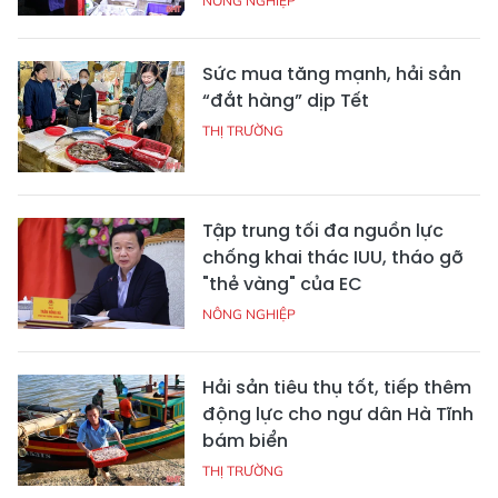
NÔNG NGHIỆP
Sức mua tăng mạnh, hải sản
“đắt hàng” dịp Tết
THỊ TRƯỜNG
Tập trung tối đa nguồn lực
chống khai thác IUU, tháo gỡ
"thẻ vàng" của EC
NÔNG NGHIỆP
Hải sản tiêu thụ tốt, tiếp thêm
động lực cho ngư dân Hà Tĩnh
bám biển
THỊ TRƯỜNG