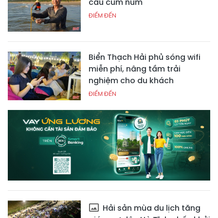
câu cúm núm
ĐIỂM ĐẾN
Biển Thạch Hải phủ sóng wifi
miễn phí, nâng tầm trải
nghiệm cho du khách
ĐIỂM ĐẾN
Hải sản mùa du lịch tăng