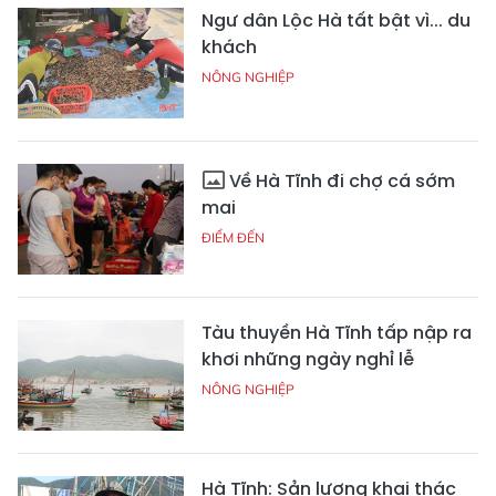
Ngư dân Lộc Hà tất bật vì... du
khách
NÔNG NGHIỆP
Về Hà Tĩnh đi chợ cá sớm
mai
ĐIỂM ĐẾN
Tàu thuyền Hà Tĩnh tấp nập ra
khơi những ngày nghỉ lễ
NÔNG NGHIỆP
Hà Tĩnh: Sản lượng khai thác