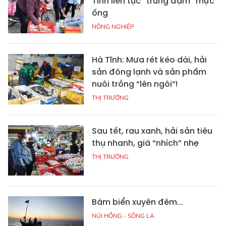
Tĩnh liên tục “trúng đậm” mực
ống
NÔNG NGHIỆP
Hà Tĩnh: Mưa rét kéo dài, hải
sản đông lạnh và sản phẩm
nuôi trồng “lên ngôi”!
THỊ TRƯỜNG
Sau tết, rau xanh, hải sản tiêu
thụ nhanh, giá “nhích” nhẹ
THỊ TRƯỜNG
Bám biển xuyên đêm...
NÚI HỒNG - SÔNG LA