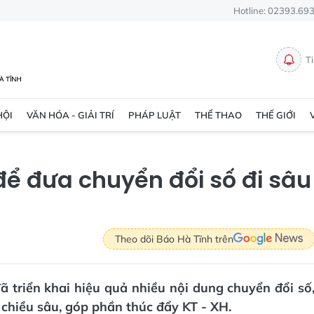
Hotline: 02393.69
T
HỘI
VĂN HÓA - GIẢI TRÍ
PHÁP LUẬT
THỂ THAO
THẾ GIỚI
để đưa chuyển đổi số đi sâu
Theo dõi Báo Hà Tĩnh trên
ã triển khai hiệu quả nhiều nội dung chuyển đổi số
o chiều sâu, góp phần thúc đẩy KT - XH.