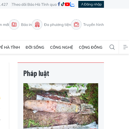
3.427
Theo dõi Báo Hà Tĩnh qua
Đăng nhập
in mới
Báo in
Đa phương tiện
Truyền hình
VỀ HÀ TĨNH
ĐỜI SỐNG
CÔNG NGHỆ
CỘNG ĐỒNG
Pháp luật
,