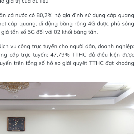
 giá trị của dữ liệu.
uân cả nước có 80,2% hộ gia đình sử dụng cáp quan
ernet cáp quang; di động băng rộng 4G được phủ són
giá tần số 5G đối với 02 khối băng tần.
 dịch vụ công trực tuyến cho người dân, doanh nghiệp
ng cấp trực tuyến; 47,79% TTHC đủ điều kiện đượ
 tuyến trên tổng số hồ sơ giải quyết TTHC đạt khoản