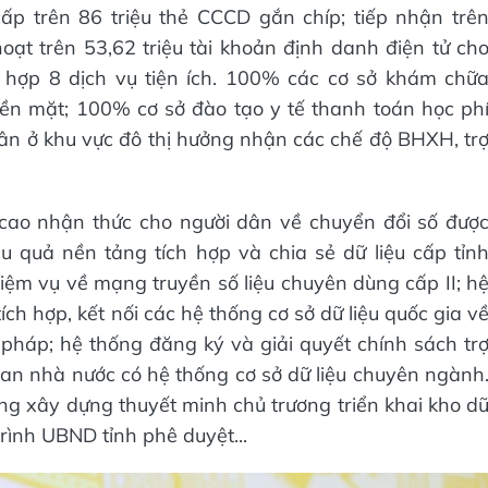
ấp trên 86 triệu thẻ CCCD gắn chíp; tiếp nhận trê
hoạt trên 53,62 triệu tài khoản định danh điện tử ch
 hợp 8 dịch vụ tiện ích. 100% các cơ sở khám chữ
ền mặt; 100% cơ sở đào tạo y tế thanh toán học ph
n ở khu vực đô thị hưởng nhận các chế độ BHXH, tr
g cao nhận thức cho người dân về chuyển đổi số đượ
u quả nền tảng tích hợp và chia sẻ dữ liệu cấp tỉn
nhiệm vụ về mạng truyền số liệu chuyên dùng cấp II; h
ích hợp, kết nối các hệ thống cơ sở dữ liệu quốc gia v
tư pháp; hệ thống đăng ký và giải quyết chính sách tr
n nhà nước có hệ thống cơ sở dữ liệu chuyên ngành
g xây dựng thuyết minh chủ trương triển khai kho d
trình UBND tỉnh phê duyệt...