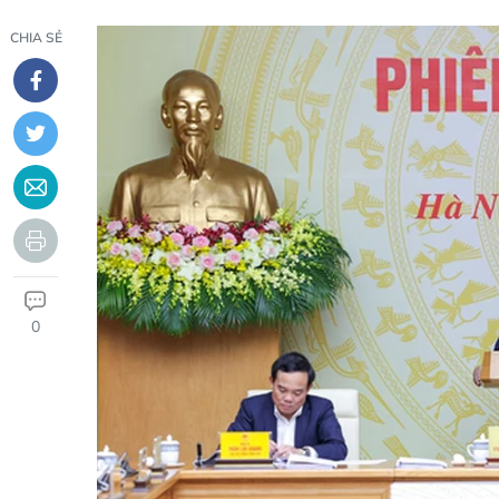
CHIA SẺ
0