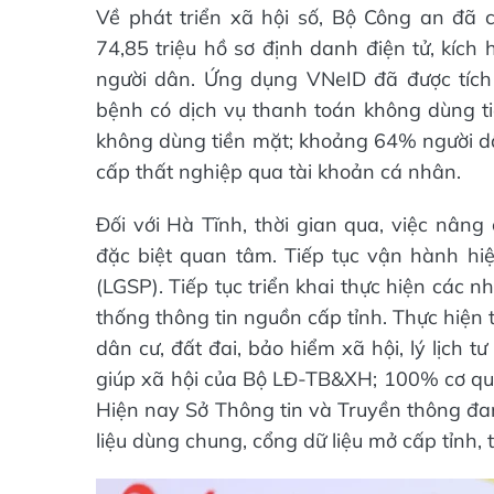
Về phát triển xã hội số, Bộ Công an đã c
74,85 triệu hồ sơ định danh điện tử, kích 
người dân. Ứng dụng VNeID đã được tích
bệnh có dịch vụ thanh toán không dùng ti
không dùng tiền mặt; khoảng 64% người dâ
cấp thất nghiệp qua tài khoản cá nhân.
Đối với Hà Tĩnh, thời gian qua, việc nân
đặc biệt quan tâm. Tiếp tục vận hành hiệ
(LGSP). Tiếp tục triển khai thực hiện các 
thống thông tin nguồn cấp tỉnh. Thực hiện t
dân cư, đất đai, bảo hiểm xã hội, lý lịch 
giúp xã hội của Bộ LĐ-TB&XH; 100% cơ qua
Hiện nay Sở Thông tin và Truyền thông đan
liệu dùng chung, cổng dữ liệu mở cấp tỉnh, 