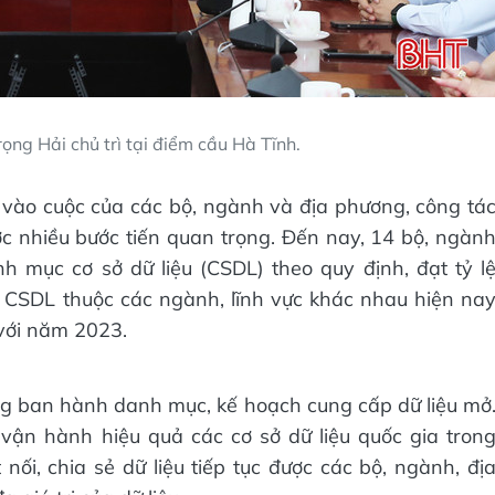
ọng Hải chủ trì tại điểm cầu Hà Tĩnh.
sự vào cuộc của các bộ, ngành và địa phương, công tá
c nhiều bước tiến quan trọng. Đến nay, 14 bộ, ngàn
mục cơ sở dữ liệu (CSDL) theo quy định, đạt tỷ l
CSDL thuộc các ngành, lĩnh vực khác nhau hiện na
với năm 2023.
g ban hành danh mục, kế hoạch cung cấp dữ liệu mở
 vận hành hiệu quả các cơ sở dữ liệu quốc gia tron
 nối, chia sẻ dữ liệu tiếp tục được các bộ, ngành, đị