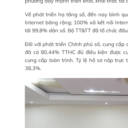
phương đẩy mạnh triển khai, khai thác tối đa
Về phát triển hạ tầng số, đến nay bình q
Internet băng rộng; 100%
xã kết nối Int
tới 99,8%
dân số. Bộ TT&TT đã tổ chức đấu 
Đối với phát triển Chính phủ số, cung cấp
đã có 80,44% TTHC đủ điều kiện được cu
cung cấp toàn trình. Tỷ lệ hồ sơ nộp trực
38,3%.